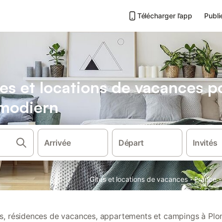
Télécharger l’app
Publi
es et locations de vacances 
omodiern
Arrivée
Départ
Invités
·
·
Gîtes et locations de vacances
France
ons, résidences de vacances, appartements et campings à Plo