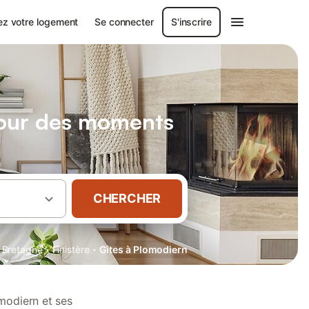
ez votre logement
Se connecter
S'inscrire
pour des moments
CHERCHER
·
·
Bretagne
Finistère
Gîtes à Plomodiern
modiern et ses