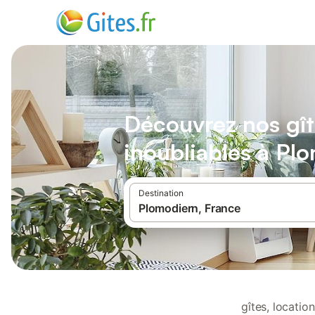
Découvrez nos gît
inoubliables à Pl
Destination
gîtes, locati