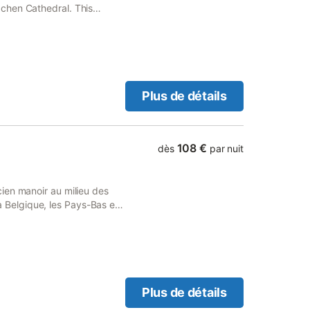
chen Cathedral. This
ree private parking and free
Plus de détails
108 €
dès
par nuit
ien manoir au milieu des
 la Belgique, les Pays-Bas et
la détente du stress
astricht ne sont pas loin et
immédiats, vous pourrez
isme, natation, tennis et
Plus de détails