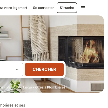
ez votre logement
Se connecter
S'inscrire
CHERCHER
·
·
ne
Région de Liège
Gîtes à Plombières
mbières et ses