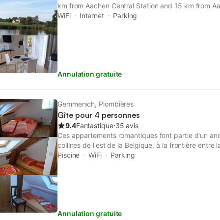
km from Aachen Central Station and 15 km from Aa
property offers access to a terrace, table tennis, f
WiFi
Internet
Parking
WiFi.
Annulation gratuite
Gemmenich, Plombières
Gîte pour 4 personnes
9.4
Fantastique
⋅
35 avis
Ces appartements romantiques font partie d'un anc
collines de l'est de la Belgique, à la frontière entre
l'Allemagne. En plein air, vous trouverez la paix et 
Piscine
WiFi
Parking
quotidien. Les villes de Liège, Aix-la-Chapelle et Ma
des destinations intéressantes. Dans les environs 
pratiquer diverses activités sportives. Marche, cycl
golf.
Annulation gratuite