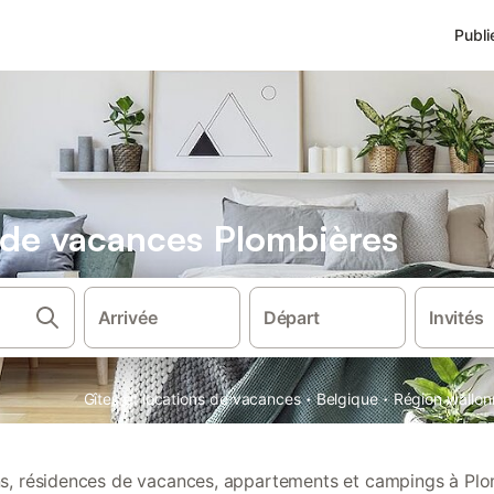
Publi
s de vacances Plombières
Arrivée
Départ
Invités
·
·
Gîtes et locations de vacances
Belgique
Région wallon
ons, résidences de vacances, appartements et campings à Plo