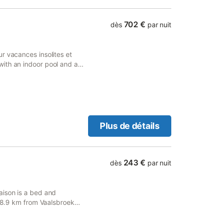
702 €
dès
par nuit
r vacances insolites et
ith an indoor pool and a
Plus de détails
243 €
dès
par nuit
aison is a bed and
, 8.9 km from Vaalsbroek
perty also provides guests