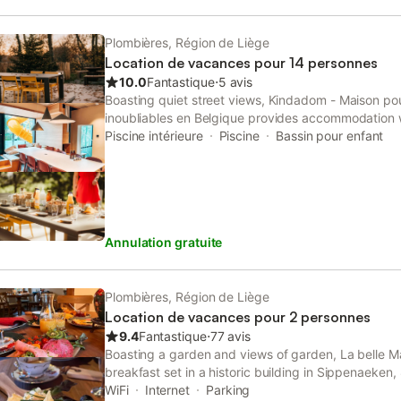
Plombières, Région de Liège
Location de vacances pour 14 personnes
10.0
Fantastique
⋅
5 avis
Boasting quiet street views, Kindadom - Maison pou
inoubliables en Belgique provides accommodation w
balcony, around 8.9 km from Vaalsbroek Castle.
Piscine intérieure
Piscine
Bassin pour enfant
Annulation gratuite
Plombières, Région de Liège
Location de vacances pour 2 personnes
9.4
Fantastique
⋅
77 avis
Boasting a garden and views of garden, La belle M
breakfast set in a historic building in Sippenaeken
Castle. Featuring a housekeeping service, this pro
WiFi
Internet
Parking