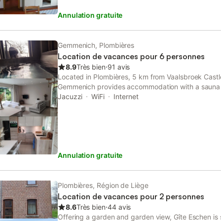
du Bisweg, which is also designated as cycle route
Annulation gratuite
number 1. Brief descriptionOther : Non-smoking ho
1Number of kitchens : 1SurroundingsSports facilitie
Golf course, mountain biking, cycling, hiking,Surro
possibilities : Aachen(D), Maastricht(NL), and Liège
Gemmenich, Plombières
destinations with their sights and typical flair. You 
Location de vacances pour 6 personnes
of Europe with the three languages German, French
8.9
Très bien
⋅
91 avis
typical regional cuisine.Location description : The
Located in Plombières, 5 km from Vaalsbroek Cast
is picturesquely situated on a ridge between " Gulp
Gemmenich provides accommodation with a sauna a
find everything you need for your daily needs in th
property offers access to a terrace, free private pa
Jacuzzi
WiFi
Internet
supermarket and the pharmacy, and right i
Annulation gratuite
Plombières, Région de Liège
Location de vacances pour 2 personnes
8.6
Très bien
⋅
44 avis
Offering a garden and garden view, Gîte Eschen is 