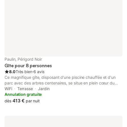
Paulin, Périgord Noir
Gîte pour 8 personnes
8.0
Très bien
⋅
6 avis
Ce magnifique gîte, disposant d'une piscine chauffée et d'un
parc avec des arbres centenaires, se situe en plein cœur du
Périgord Noir. À proximité d'une multitude de sites touristiques
WiFi
Terrasse
Jardin
mondialement connus, il peut accueillir jusqu'à 8 personnes et
Annulation gratuite
dispose de 4 chambres. Cette belle bâtisse typique du Périgord
413 €
dès
par nuit
allie confort moderne et cadre verdoyant. Son parc entièrement
clos et largement fleuri dispose de sa propre piscine chauffée
où de nombreux transats vous attendent. L'intérieur de
caractère, entièrement rénové et décoré avec soin saura vous