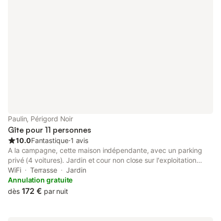
Paulin, Périgord Noir
Gîte pour 11 personnes
10.0
Fantastique
⋅
1 avis
A la campagne, cette maison indépendante, avec un parking
privé (4 voitures). Jardin et cour non close sur l'exploitation
agricole des propriétaires à 100 m avec des poules que les
WiFi
Terrasse
Jardin
enfants pourront découvrir avec plaisir. Au RDC, vous profiterez
Annulation gratuite
d'une cuisine toute équipée puis d'un salon/salle à manger avec
172 €
dès
par nuit
TV, canapé, internet. Par la cuisine, vous aurez accès à l'étage
et au couloir qui dessert les 4 chambres avec chacune 1 lit de
140 et une chambre avec 1 lit en 140 + 1 lit en 90. Une salle