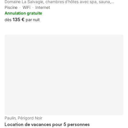
Domaine La Salvagie, chambres d'hôtes avec spa, sauna,
piscine, massages features accommodation with an outdoor
Piscine
WiFi
Internet
swimming pool, free private parking, a spa and wellness centre
Annulation gratuite
and a...
135 €
dès
par nuit
Paulin, Périgord Noir
Location de vacances pour 5 personnes