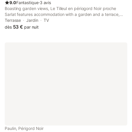
9.0
Fantastique
⋅
3 avis
Boasting garden views, Le Tilleul en périogord Noir proche
Sarlat features accommodation with a garden and a terrace,
around 24 km from Sarlat-la-Canéda Train Station. The 3-star
Terrasse
Jardin
TV
villa is 41 km from Monkey Forest.
53 €
dès
par nuit
Paulin, Périgord Noir