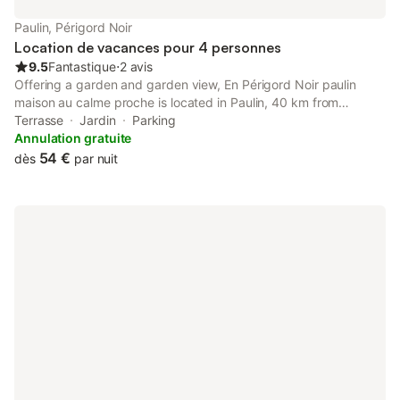
Paulin, Périgord Noir
Location de vacances pour 4 personnes
9.5
Fantastique
⋅
2 avis
Offering a garden and garden view, En Périgord Noir paulin
maison au calme proche is located in Paulin, 40 km from
Merveilles Cave and 41 km from Monkey Forest. This property
Terrasse
Jardin
Parking
offers access to a terrace and free private parking.
Annulation gratuite
54 €
dès
par nuit