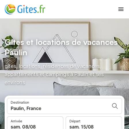
Gîtes et locations de vacances
Paulin
gîtes, locations, résidences de vacances,
appartements et campings à Paulin et ses
environs
Destination
Paulin, France
Arrivée
Départ
sam. 08/08
sam. 15/08