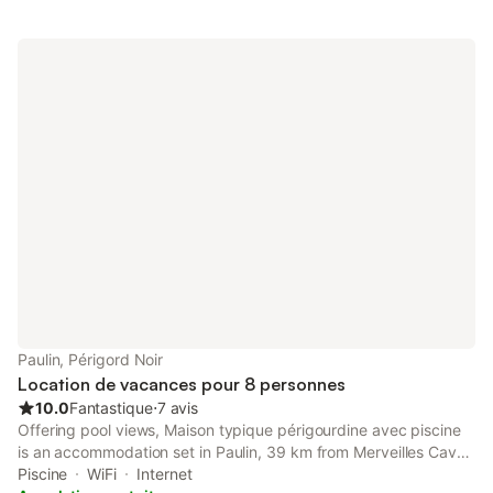
accueillir dans notre gîte, l'ancienne habitation du corps de
ferme. Cette maison typique périgourdine entièrement
restaurée, est située au milieu d'une noyeraie, abritant
chevreuils et de nombreuses espèces d'oiseaux. Sa terrasse et
sa piscine (ouverte en saison) offrent une vue sur les collines
environnantes.
Paulin, Périgord Noir
Location de vacances pour 8 personnes
10.0
Fantastique
⋅
7 avis
Offering pool views, Maison typique périgourdine avec piscine
is an accommodation set in Paulin, 39 km from Merveilles Cave
and 40 km from Monkey Forest.
Piscine
WiFi
Internet