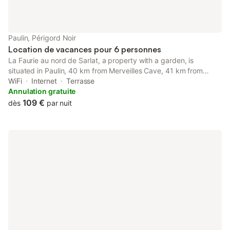
Paulin, Périgord Noir
Location de vacances pour 6 personnes
La Faurie au nord de Sarlat, a property with a garden, is
situated in Paulin, 40 km from Merveilles Cave, 41 km from
Monkey Forest, as well as 22 km from Lascaux. This property
WiFi
Internet
Terrasse
offers access to a terrace, free private parking and free WiFi.
Annulation gratuite
109 €
dès
par nuit