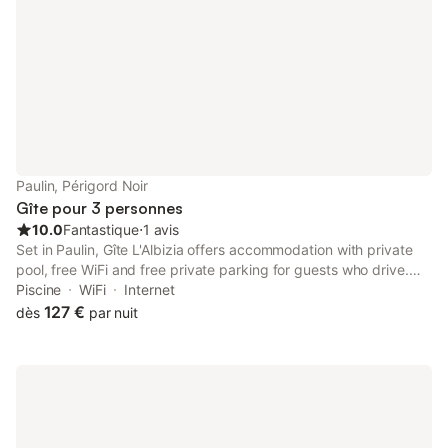
Paulin, Périgord Noir
Gîte pour 3 personnes
10.0
Fantastique
⋅
1 avis
Set in Paulin, Gîte L'Albizia offers accommodation with private
pool, free WiFi and free private parking for guests who drive.
The air-conditioned accommodation is 25 km from Sarlat-la-
Piscine
WiFi
Internet
Canéda Train Station.
127 €
dès
par nuit