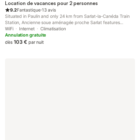
Location de vacances pour 2 personnes
9.2
Fantastique
⋅
13 avis
Situated in Paulin and only 24 km from Sarlat-la-Canéda Train
Station, Ancienne soue aménagée proche Sarlat features
accommodation with mountain views, free WiFi and free private
WiFi
Internet
Climatisation
parking.
Annulation gratuite
103 €
dès
par nuit