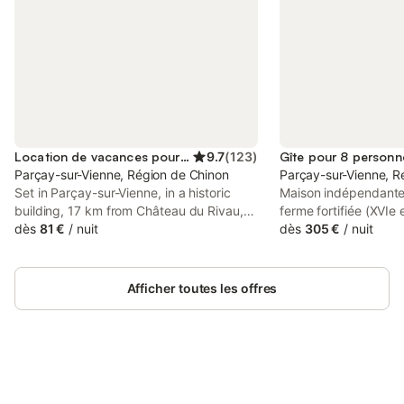
Location de vacances pour 2 personnes
9.7
(
123
)
Gîte pour 8 personn
Parçay-sur-Vienne, Région de Chinon
Parçay-sur-Vienne, R
Set in Parçay-sur-Vienne, in a historic
Maison indépendante
building, 17 km from Château du Rivau,
ferme fortifiée (XVIe 
La Gouronerie is a recently renovated
dès
81 €
/
nuit
imprenable sur la vall
dès
305 €
/
nuit
bed and breakfast with free bikes and
silence est le compag
garden. This property offers access to a
[hidden] : séjour (2 c
terrace, free private parking and free
chambre (1 lit 160), s
Afficher toutes les offres
WiFi.
Étage : 3 chambres do
160, 4 lits 1 pers., 1 l
d'eau, 1 wc. Chauffag
selon compteur). Cour
d'environ 4000 m². 2n
Connectez-vous et économisez
propriété. Bois de ch
Se connecter