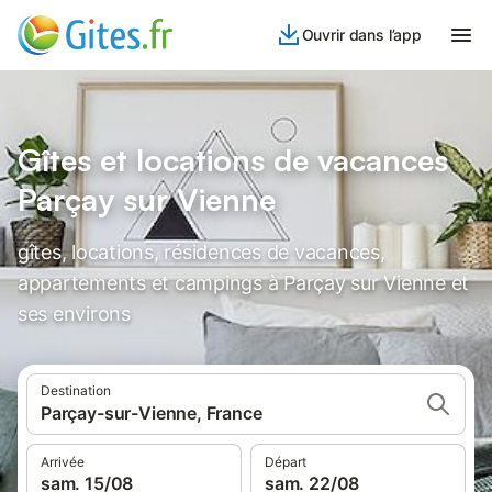
Ouvrir dans l’app
Gîtes et locations de vacances
Parçay sur Vienne
gîtes, locations, résidences de vacances,
appartements et campings à Parçay sur Vienne et
ses environs
Destination
Parçay-sur-Vienne, France
Arrivée
Départ
sam. 15/08
sam. 22/08