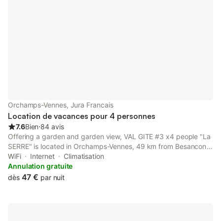
Orchamps-Vennes, Jura Francais
Location de vacances pour 4 personnes
7.6
Bien
⋅
84 avis
Offering a garden and garden view, VAL GITE #3 x4 people "La
SERRE" is located in Orchamps-Vennes, 49 km from Besancon
Viotte Train Station and 49 km from Saint-Point Lake.
WiFi
Internet
Climatisation
Annulation gratuite
47 €
dès
par nuit