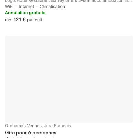
Logis Hôtel Restaurant Barrey offers 3-star accommodation in
Orchamps-Vennes and has a terrace, a restaurant and a bar.
WiFi
Internet
Climatisation
Annulation gratuite
121 €
dès
par nuit
Orchamps-Vennes, Jura Francais
Gîte pour 6 personnes