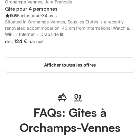
Orchamps-Vennes, Jura Francais
Gîte pour 4 personnes
9.5
Fantastique
⋅
34 avis
Situated in Orchamps-Vennes, Sous les Etoiles is a recently
renovated accommodation, 40 km from International Watch and
Clock Museum and 47 km from Besançon-Mouillère train station.
WiFi
Internet
Draps de lit
124 €
dès
par nuit
Afficher toutes les offres
FAQs: Gîtes à
Orchamps-Vennes