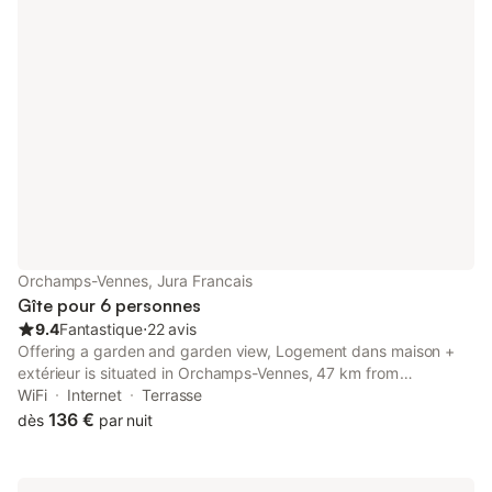
Orchamps-Vennes, Jura Francais
Gîte pour 6 personnes
9.4
Fantastique
⋅
22 avis
Offering a garden and garden view, Logement dans maison +
extérieur is situated in Orchamps-Vennes, 47 km from
Besançon-Mouillère train station and 49 km from Besancon
WiFi
Internet
Terrasse
Viotte Train Station.
136 €
dès
par nuit