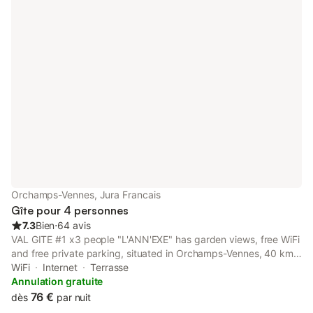
Orchamps-Vennes, Jura Francais
Gîte pour 4 personnes
7.3
Bien
⋅
64 avis
VAL GITE #1 x3 people "L'ANN'EXE" has garden views, free WiFi
and free private parking, situated in Orchamps-Vennes, 40 km
from International Watch and Clock Museum.
WiFi
Internet
Terrasse
Annulation gratuite
76 €
dès
par nuit