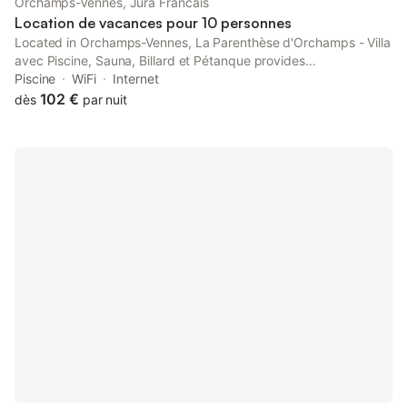
Orchamps-Vennes, Jura Francais
Location de vacances pour 10 personnes
Located in Orchamps-Vennes, La Parenthèse d'Orchamps - Villa
avec Piscine, Sauna, Billard et Pétanque provides
accommodation with a private pool and garden views. This
Piscine
WiFi
Internet
property offers access to a terrace, free private parking and
102 €
dès
par nuit
free WiFi.