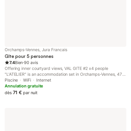
Orchamps-Vennes, Jura Francais
Gîte pour 5 personnes
7.4
Bien
⋅
90 avis
Offering inner courtyard views, VAL GITE #2 x4 people
"L'ATELIER" is an accommodation set in Orchamps-Vennes, 47
km from Besançon-Mouillère train station and 49 km from
Piscine
WiFi
Internet
Besancon Viotte Train Station.
Annulation gratuite
71 €
dès
par nuit