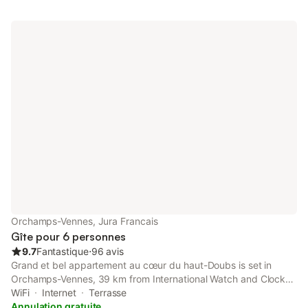
Orchamps-Vennes, Jura Francais
Gîte pour 6 personnes
9.7
Fantastique
⋅
96 avis
Grand et bel appartement au cœur du haut-Doubs is set in
Orchamps-Vennes, 39 km from International Watch and Clock
Museum, 47 km from Besançon-Mouillère train station, and 48
WiFi
Internet
Terrasse
km from Besancon Viotte Train Station.
Annulation gratuite