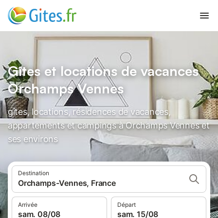
Gîtes et locations de vacances
Orchamps Vennes
gîtes, locations, résidences de vacances,
appartements et campings à Orchamps Vennes et
ses environs
Destination
Orchamps-Vennes, France
Arrivée
Départ
sam. 08/08
sam. 15/08