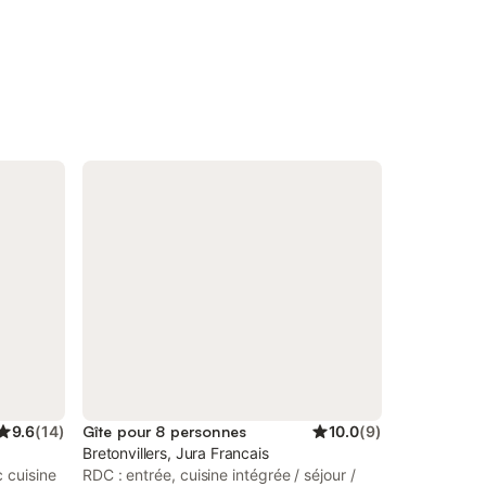
9.6
(
14
)
Gîte pour 8 personnes
10.0
(
9
)
Bretonvillers, Jura Francais
c cuisine
RDC : entrée, cuisine intégrée / séjour /