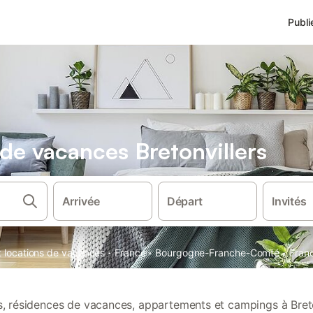
Publi
 de vacances Bretonvillers
Arrivée
Départ
Invités
·
·
·
t locations de vacances
France
Bourgogne-Franche-Comté
Fran
ns, résidences de vacances, appartements et campings à Breto