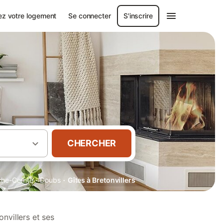
ez votre logement
Se connecter
S'inscrire
CHERCHER
·
·
che-Comté
Doubs
Gîtes à Bretonvillers
nvillers et ses