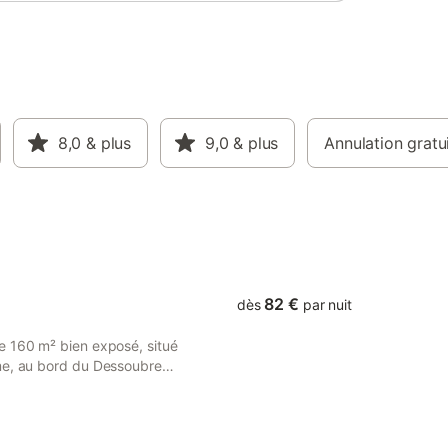
8,0
& plus
9,0
& plus
Annulation gratu
82 €
dès
par nuit
e 160 m² bien exposé, situé
me, au bord du Dessoubre
ouve en Franche-Comté, à
beau site naturel, des
isse (chocolat). Vous pourrez
 piscine collective à