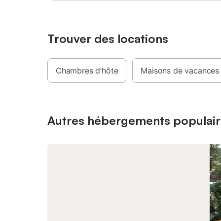
d'un peti
Dessoubre
avec terr
d'une ter
Trouver des locations
basse co
chauffage
et de cui
Chambres d’hôte
Maisons de vacances
de 110€
Autres hébergements populair