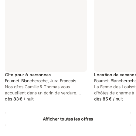
Gîte pour 6 personnes
Fournet-Blancheroche, Jura Francais
Fournet-Blancheroche
Nos gîtes Camille & Thomas vous
La Ferme des Louisot
accueillent dans un écrin de verdure.
d'hôtes de charme à 
Situé à 1000 mètres dans un village de
dès
83 €
/
nuit
Blancheroche dans l
dès
85 €
/
nuit
350 habitants, Fournet-Blanchroche se
Franche-Comté, à 7km
trouve à 20 km de la Suisse, 30 km de
Suisse, dans le massi
Morteau et 15 km de Maîche. A 1 heure
des Louisots, située
Afficher toutes les offres
de Besançon et Pontarlier, nos gîtes sont
Louisots, ce sont ci
idéals pour les randonneurs, VTT,
spacieuses et confo
amoureux de la nature et de la vie rurale.
dans cette bâtisse d