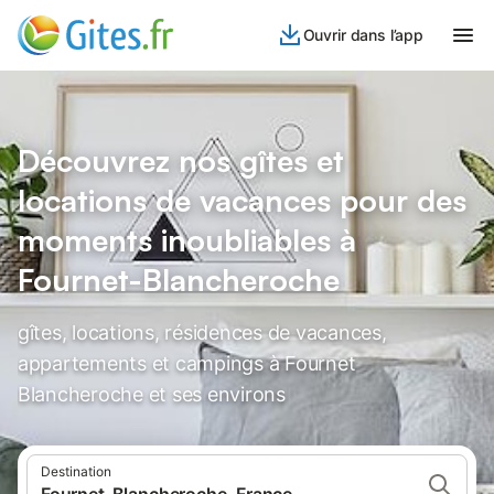
Ouvrir dans l’app
Découvrez nos gîtes et
locations de vacances pour des
moments inoubliables à
Fournet-Blancheroche
gîtes, locations, résidences de vacances,
appartements et campings à Fournet
Blancheroche et ses environs
Destination