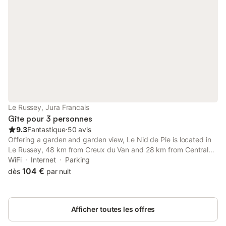
Le Russey, Jura Francais
Gîte pour 3 personnes
9.3
Fantastique
⋅
50 avis
Offering a garden and garden view, Le Nid de Pie is located in
Le Russey, 48 km from Creux du Van and 28 km from Central
Station. This property offers access to a terrace, free private
WiFi
Internet
Parking
parking and free WiFi.
104 €
dès
par nuit
Afficher toutes les offres