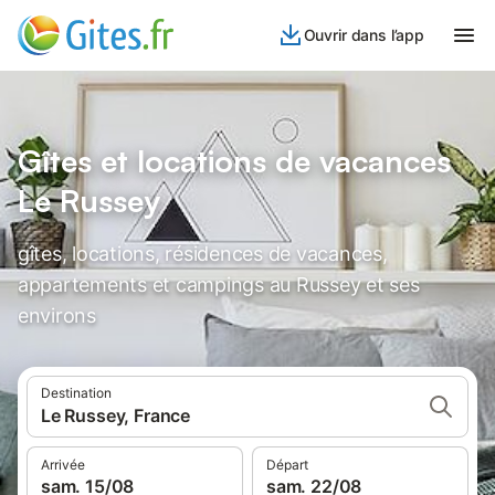
Ouvrir dans l’app
Gîtes et locations de vacances
Le Russey
gîtes, locations, résidences de vacances,
appartements et campings au Russey et ses
environs
Destination
Le Russey, France
Arrivée
Départ
sam. 15/08
sam. 22/08