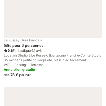
avec hamac, un coin 
grand écran, lecteur
Le Russey, Jura Francais
Gîte pour 3 personnes
9.6
Fantastique
⋅
31 avis
Location Studio à Le Russey, Bourgogne Franche-Comté Studio
35 m2 dans petite co-propriété, plain-pied facilement
accessible aux personnes âgées, Douche à l'italienne , WC,
WiFi
Parking
Terrasse
terrasse, parking, pelouse. L'électro-ménager est complet,
Annulation gratuite
plaque de cuisson, four, hotte, micro-onde, grille-pain,
78 €
dès
par nuit
réfrigérateur, congélateur, lave-linge. Deux fauteuils avec
jambes allongées, radio, TV, lecteur CD et DVD, wifi.