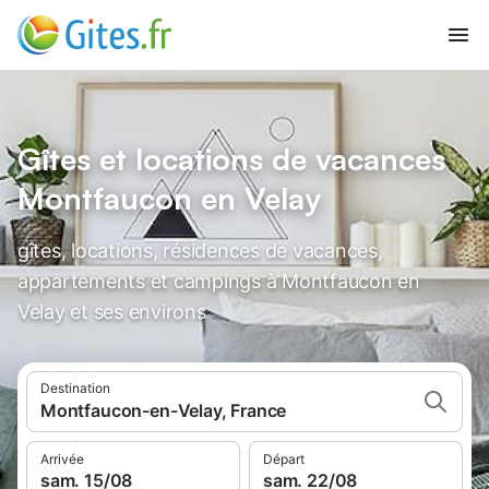
Gîtes et locations de vacances
Montfaucon en Velay
gîtes, locations, résidences de vacances,
appartements et campings à Montfaucon en
Velay et ses environs
Destination
Montfaucon-en-Velay, France
Arrivée
Départ
sam. 15/08
sam. 22/08