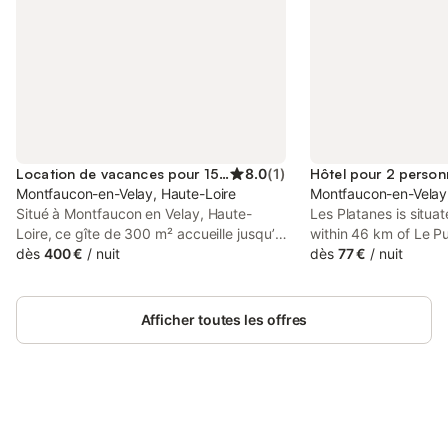
Location de vacances pour 15 personnes
8.0
(
1
)
Hôtel pour 2 person
Montfaucon-en-Velay, Haute-Loire
Montfaucon-en-Velay
Situé à Montfaucon en Velay, Haute-
Les Platanes is situa
Loire, ce gîte de 300 m² accueille jusqu’à
within 46 km of Le P
15 personnes dans 5 chambres et 5
dès
400 €
/
nuit
km of Cité du Design.
dès
77 €
/
nuit
salles de bain. Vous disposez d’une
around 43 km from Zé
cuisine entièrement équipée, du Wi-Fi,
Etienne, 44 km from 
d’un lave-linge et du chauffage par la
Stadium and 46 km fr
Afficher toutes les offres
cheminée et le fourneau dans la salle à
Center.
manger et la cuisine, ainsi que par
radiateurs électriques dans les chambres
et salles de bain. L’accès est de plain-
pied. Une grande bibliothèque ainsi qu'un
vidéoprojecteur sont à votre disposition.
Connectez-vous et économisez
Se connecter