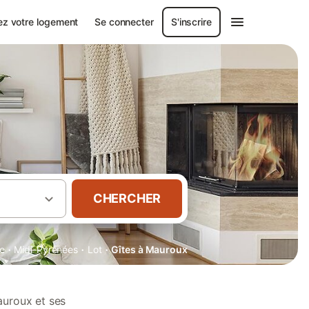
ez votre logement
Se connecter
S'inscrire
CHERCHER
·
·
·
e
Midi-Pyrénées
Lot
Gîtes à Mauroux
auroux et ses