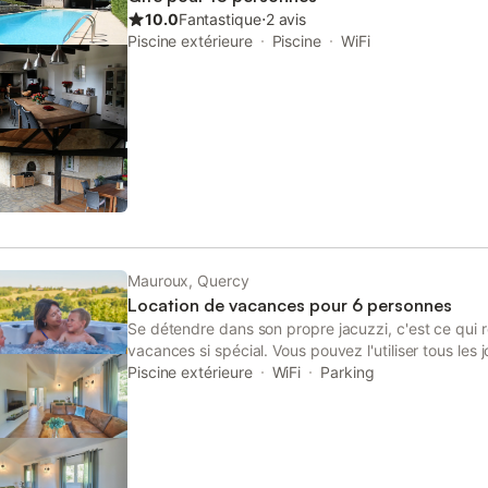
10.0
Fantastique
⋅
2 avis
Piscine extérieure
Piscine
WiFi
Mauroux, Quercy
Location de vacances pour 6 personnes
Se détendre dans son propre jacuzzi, c'est ce qui 
vacances si spécial. Vous pouvez l'utiliser tous les
vous le souhaitez tout au long de l'année. Le Libell
Piscine extérieure
WiFi
Parking
maison de vacances magnifiquement rénovée pour
vue largement sur la vallée. Vous pouvez continuer 
depuis la terrasse couverte avec un confortable salo
équipée d'appareils de luxe tels qu'un lave-vaissel
four, une plaque à induction, un réfrigérateur-congé