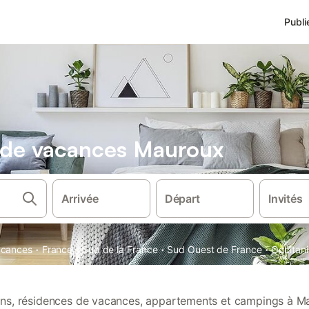
Publi
s de vacances Mauroux
Arrivée
Départ
Invités
·
·
·
·
vacances
France
Sud de la France
Sud Ouest de France
Occitani
ions, résidences de vacances, appartements et campings à M