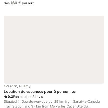
views, and is 25 km from Sarlat-la-Canéda Train Station.
160 €
dès
par nuit
Gourdon, Quercy
Location de vacances pour 6 personnes
9.3
Fantastique
⋅
21 avis
Situated in Gourdon-en-quercy, 29 km from Sarlat-la-Canéda
Train Station and 37 km from Merveilles Cave, Gîte du