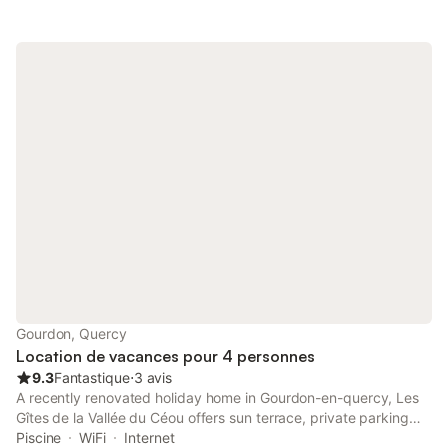
Gourdon, Quercy
Location de vacances pour 4 personnes
9.3
Fantastique
⋅
3 avis
A recently renovated holiday home in Gourdon-en-quercy, Les
Gîtes de la Vallée du Céou offers sun terrace, private parking
and sports facilities. The property features pool and garden
Piscine
WiFi
Internet