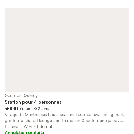
Gourdon, Quercy
Station pour 4 personnes
8.6
Très bien
⋅
32 avis
Village de Montmarsis has a seasonal outdoor swimming pool,
garden, a shared lounge and terrace in Gourdon-en-quercy.
Offering a bar, the property is located within 23 km of Sarlat-la-
Piscine
WiFi
Internet
Canéda Train Station.
Annulation gratuite