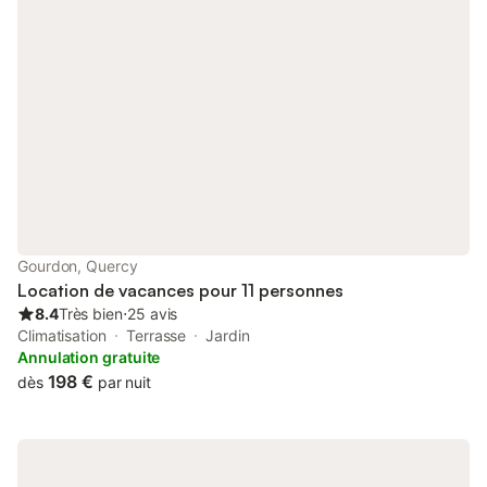
calme, toutes les installations (piscine, court de tennis,
restaurant, etc.) sont disponibles. Dans les environs, de
nombreux sites à visiter (parmi lesquels Rocamadour, Domme,
Sarlat, Cahors, divers domaines viticoles). Les environs sont
idéaux pour la randonnée, le vélo, le canoë, les parcs d'aventure
(à côté du parc), la pêche, le VTT, la découverte culinaire, etc.
La villa pour 4 personnes est située au point le plus élevé du
parc vallonné (installations à la même hauteur) et a été
récemment rénovée et équipée de nouveaux meubles et lits.
Superbes couchers de soleil garantis ! Accessibilité : En voiture :
10 heures de route depuis Utrecht - 12 heures avec Tesla
incluant la recharge (3 fois) Deux bornes de recharge sont
Gourdon, Quercy
disponibles dans le parc sur le parking, ainsi que des bornes
Location de vacances pour 11 personnes
rapides dans le village (1 km) En avion : Aéroports : - Berg
8.4
Très bien
⋅
25 avis
Climatisation
Terrasse
Jardin
Annulation gratuite
198 €
dès
par nuit