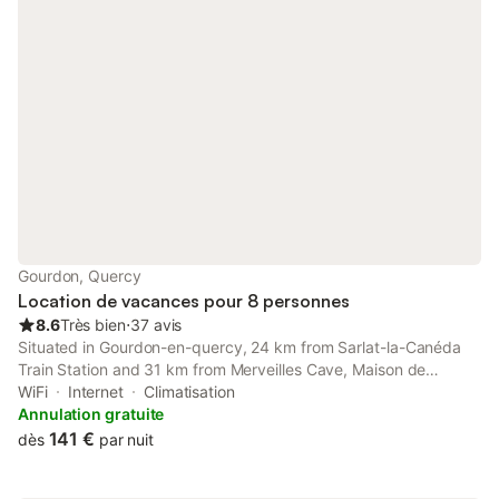
Gourdon, Quercy
Location de vacances pour 8 personnes
8.6
Très bien
⋅
37 avis
Situated in Gourdon-en-quercy, 24 km from Sarlat-la-Canéda
Train Station and 31 km from Merveilles Cave, Maison de
caractère au cœur de la cité médiévale de Gourdon features air-
WiFi
Internet
Climatisation
conditioned accommodation with a terrace and free WiFi.
Annulation gratuite
141 €
dès
par nuit