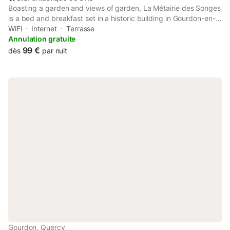
Boasting a garden and views of garden, La Métairie des Songes
is a bed and breakfast set in a historic building in Gourdon-en-
quercy, 26 km from Sarlat-la-Canéda Train Station. This
WiFi
Internet
Terrasse
property offers access to a terrace and free private parking.
Annulation gratuite
99 €
dès
par nuit
Gourdon, Quercy