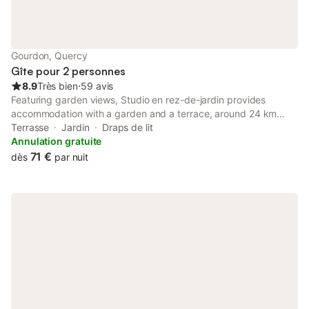
Gourdon, Quercy
Gîte pour 2 personnes
8.9
Très bien
⋅
59 avis
Featuring garden views, Studio en rez-de-jardin provides
accommodation with a garden and a terrace, around 24 km
from Sarlat-la-Canéda Train Station.
Terrasse
Jardin
Draps de lit
Annulation gratuite
71 €
dès
par nuit