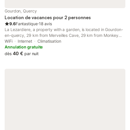
L'aménagement propose 3 chambres doubles toutes équipées
de salle de bain et WC séparés pour une intimité assurée et un
Gourdon, Quercy
dortoir de 6 lits enfants et un lit bébé, lui aussi disposant d'un
Location de vacances pour 2 personnes
WC et d'un
9.6
Fantastique
⋅
18 avis
La Lezardiere, a property with a garden, is located in Gourdon-
en-quercy, 29 km from Merveilles Cave, 29 km from Monkey
Forest, as well as 29 km from Rocamadour Sanctuary.
WiFi
Internet
Climatisation
Annulation gratuite
40 €
dès
par nuit