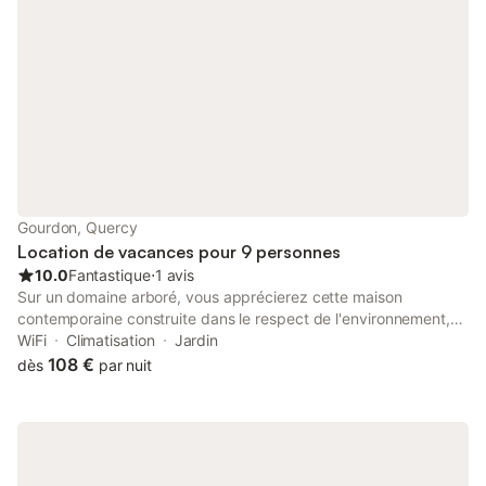
Gourdon, Quercy
Location de vacances pour 9 personnes
10.0
Fantastique
⋅
1 avis
Sur un domaine arboré, vous apprécierez cette maison
contemporaine construite dans le respect de l'environnement,
spacieuse, confortable agréable à vivre tout le long de l'année.
WiFi
Climatisation
Jardin
Bénéficiant d'un environnement de campagne proche de la ville
108 €
dès
par nuit
offrant tous les commerces et services, et d'extérieur très
agréable avec sa belle terrasse couverte. Proche de la vallée de
la Dordogne, bien située pour découvrir les départements du
Lot et de la Dordogne, à 1h maximum de route, jalonné de sites
prestigieux (Sarlat, Rocamadour, Cahors, St.Cirq Lapopie , le