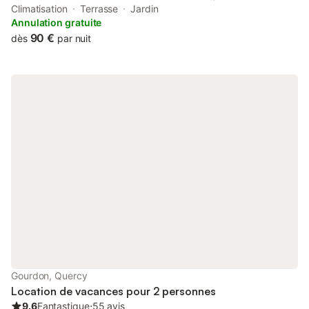
Brugayrou offers a garden and air conditioning. This property
Climatisation
Terrasse
Jardin
offers access to a balcony and free private parking.
Annulation gratuite
90 €
dès
par nuit
Gourdon, Quercy
Location de vacances pour 2 personnes
9.6
Fantastique
⋅
55 avis