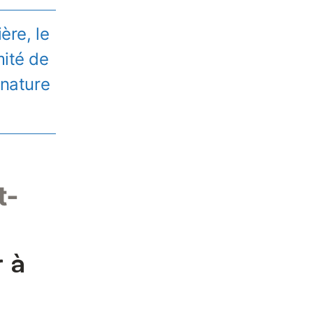
ère, le
mité de
 nature
t-
r à