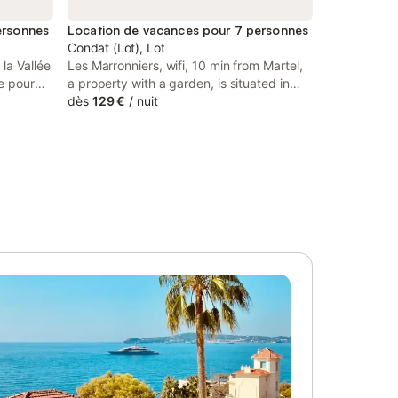
ersonnes
Location de vacances pour 7 personnes
Condat (Lot), Lot
la Vallée
Les Marronniers, wifi, 10 min from Martel,
e pour
a property with a garden, is situated in
ajeurs du
Condat, 27 km from Monkey Forest, 50
dès
129 €
/
nuit
èze, la
km from Sarlat-la-Canéda Train Station, as
A
well as 28 km from Rocamadour
umes,
Sanctuary.
onfort et
, à
in
 à la
ison ! En
on est
 le point
s les
us dans
e en
tionnelle
ès à une