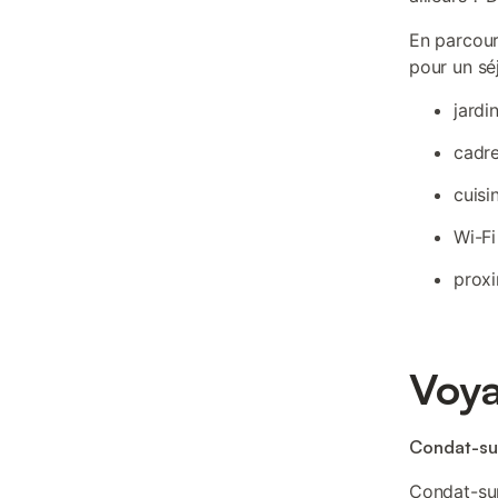
En parcour
pour un sé
jardi
cadre
cuisi
Wi-Fi
proxi
Voya
Condat-sur
Condat-sur