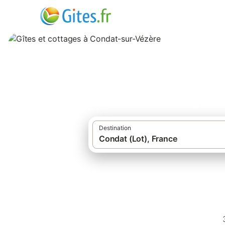
Gîtes et cottages
Destination
·
·
Gîtes et locations de vacances
France
Gîtes à Condat (Lot)