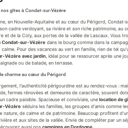
nos gîtes à Condat-sur-Vézère
e, en Nouvelle-Aquitaine et au cœur du Périgord, Condat-s
 son cadre verdoyant, sa rivière et son riche patrimoine, au c
re et de la Coly, aux portes de la vallée de Lascaux. Vous tr
 à Condat-sur-Vézère
dans le bourg comme dans la campag
 calme. Pour des vacances au vert en famille, rien de tel qu
r-Vézère avec jardin
, idéal pour se ressourcer après une j
 baignade ou de balade, en terrasse.
de charme au cœur du Périgord
gement, l'authenticité périgourdine est au rendez-vous : ma
nde, fermes rénovées et demeures de caractère, souvent dot
'un cadre paisible. Spacieuse et conviviale, une
location de g
ur-Vézère
séduira les familles, les groupes d'amis comme le
e nature, de calme et de patrimoine. Beaucoup profitent d'u
 rivière et aux sites de la vallée. Envie de compléter par un sé
 Découvrez aussi nos
campings en Dordogne
.