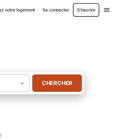
ez votre logement
Se connecter
S'inscrire
CHERCHER
·
·
Midi-Pyrénées
Lot
!