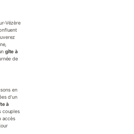
ur-Vézère
onfluent
ouverez
ne,
'un
gîte à
ournée de
isons en
ées d'un
îte à
s couples
n accès
jour