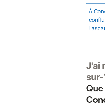
À Cond
conflu
Lascau
J'ai
sur-
Que 
Cond