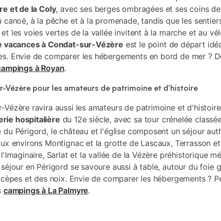
re et de la Coly
, avec ses berges ombragées et ses coins de
u canoë, à la pêche et à la promenade, tandis que les sentier
t les voies vertes de la vallée invitent à la marche et au vé
de vacances à Condat-sur-Vézère
est le point de départ idé
es. Envie de comparer les hébergements en bord de mer ? 
campings à Royan
.
-Vézère pour les amateurs de patrimoine et d'histoire
-Vézère ravira aussi les amateurs de patrimoine et d'histoire
ie hospitalière
du 12e siècle, avec sa tour crénelée classée
 du Périgord, le château et l'église composent un séjour aut
aux environs Montignac et la grotte de Lascaux, Terrasson et
l'Imaginaire, Sarlat et la vallée de la Vézère préhistorique mé
séjour en Périgord se savoure aussi à table, autour du foie g
s cèpes et des noix. Envie de comparer les hébergements ? 
s
campings à La Palmyre
.