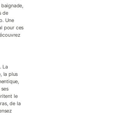
 baignade,
s de
lo. Une
al pour ces
Découvrez
. La
, la plus
hentique,
 ses
ritent le
ras, de la
Pensez