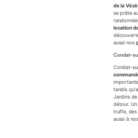
de la Vézè
se prête a
randonnée e
location 
découvert
aussi nos
Condat-sur
Condat-sur
commander
importante
tandis qu'
Jardins de 
détour. Un 
truffe, de
aussi à no