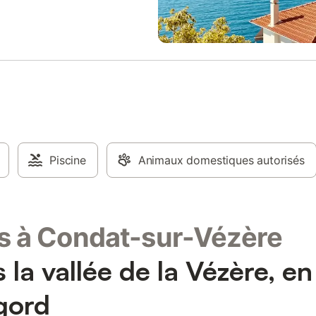
petite terrasse qui permet d'acc
séjour avec coin salle à manger e
salon avec TV et insert et à une c
indépendante toute équipée. Sur
niveau, un couloir dessert un WC
indépendant, une salle d'eau av
douche à l'italienne et une cham
un lit 140. 3 marches permettent
d'accéder à un 1/2 niveau qui des
salle de bains avec baignoire et 
chambre avec un lit 140 et 1 ch
Piscine
Animaux domestiques autorisés
avec un lit 140. Chauffage central
Cave. Cour close partiellement 
s à Condat-sur-Vézère
 la vallée de la Vézère, en
gord