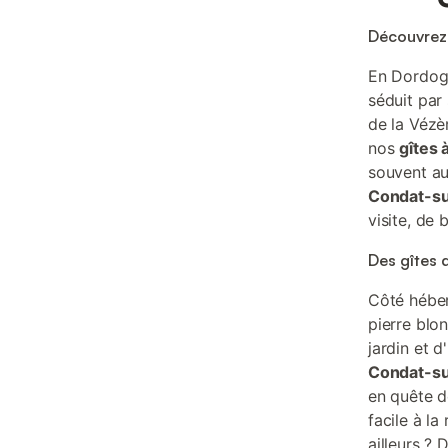
Découvrez 
En Dordogn
séduit par
de la Vézè
nos
gîtes
souvent au
Condat-su
visite, de
Des gîtes 
Côté héber
pierre blo
jardin et d
Condat-s
en quête d
facile à la
ailleurs ?