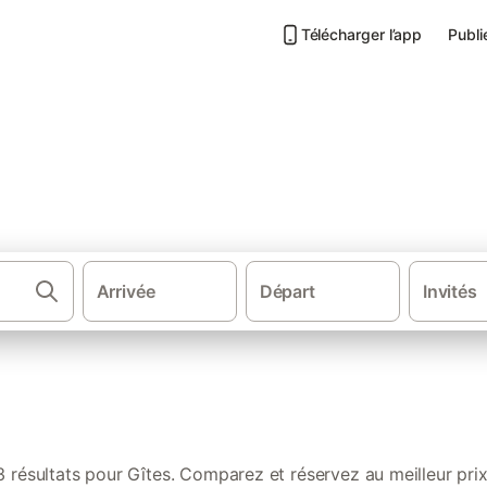
Télécharger l’app
Publi
 à Condat-sur-Vézère
Arrivée
Départ
Invités
·
·
·
·
Sud de la France
Sud Ouest de France
Occitanie
Massif central
3 résultats pour Gîtes. Comparez et réservez au meilleur prix