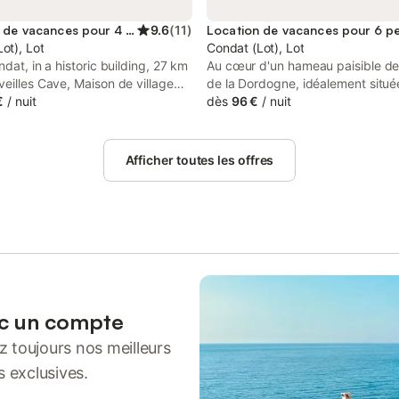
Location de vacances pour 4 personnes
9.6
(
11
)
Location de vacances pour 6 p
ot), Lot
Condat (Lot), Lot
ndat, in a historic building, 27 km
Au cœur d'un hameau paisible de 
eilles Cave, Maison de village
de la Dordogne, idéalement situé
ine privative - gite-loubaribas is
€
/
nuit
découvrir les sites touristiques m
dès
96 €
/
nuit
y home with a seasonal outdoor
Lot, de la Dordogne et de la Corr
 pool and garden.
Maison Cheyroux vous séduira ! 
l'intérieur, on aime ses beaux vol
Afficher toutes les offres
aménagés dans une alliance de c
de qualité et décorés avec soins 
l'extérieur, on apprécie le petit co
d'ombre entièrement clos propice
détente et la vue sur les collines
environnantes à l'arrière de la ma
couple, entre amis ou en famille, 
bien à la Maison Cheyroux qui est
de départ rêvé pour pratiquer tou
ec un compte
sports natures qui s'offrent à vo
 toujours nos meilleurs
cette partie du département rich
sensation et en découverte excep
s exclusives.
! Quelques marches donnent acc