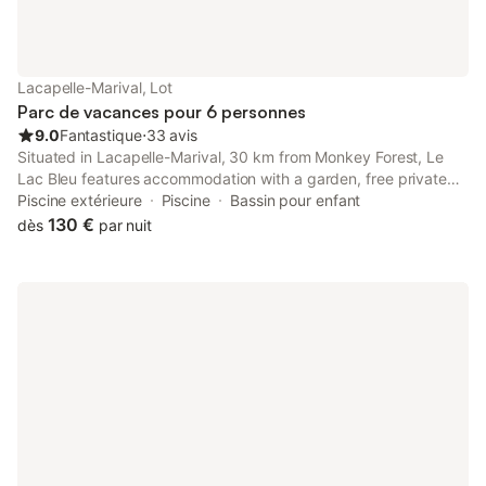
Lacapelle-Marival, Lot
Parc de vacances pour 6 personnes
9.0
Fantastique
⋅
33 avis
Situated in Lacapelle-Marival, 30 km from Monkey Forest, Le
Lac Bleu features accommodation with a garden, free private
parking and a tennis court. With pool with a view, the 4-star
Piscine extérieure
Piscine
Bassin pour enfant
holiday park has air-conditioned rooms with free WiFi.
130 €
dès
par nuit