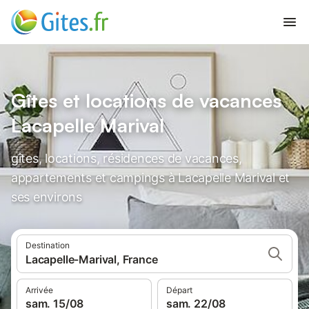
Gîtes et locations de vacances
Lacapelle Marival
gîtes, locations, résidences de vacances,
appartements et campings à Lacapelle Marival et
ses environs
Destination
Lacapelle-Marival, France
Arrivée
Départ
sam. 15/08
sam. 22/08