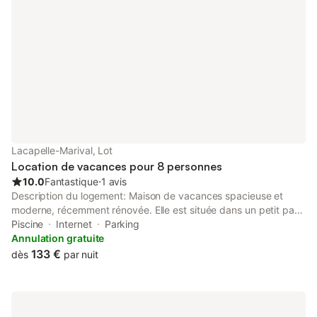
Lacapelle-Marival, Lot
Location de vacances pour 8 personnes
10.0
Fantastique
⋅
1 avis
Description du logement: Maison de vacances spacieuse et
moderne, récemment rénovée. Elle est située dans un petit parc
de vacances agréable avec une piscine chauffée : un véritable
Piscine
Internet
Parking
paradis pour les enfants, mais aussi pour les sportifs. Vous
Annulation gratuite
pouvez jouer au tennis, au basket-ball et au football. Sur votre
133 €
dès
par nuit
terrasse privée, vous pourrez profiter des vues panoramiques
tout en sirotant une boisson rafraîchissante. Une expérience
magique dans la belle région du Lot ! Lacaelle Marival est une
belle ville médiévale pleine de charme ! Profitez d'un wir war de