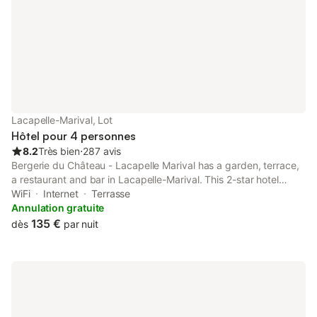
Lacapelle-Marival, Lot
Hôtel pour 4 personnes
8.2
Très bien
⋅
287 avis
Bergerie du Château - Lacapelle Marival has a garden, terrace,
a restaurant and bar in Lacapelle-Marival. This 2-star hotel
offers room service. The hotel offers city views and a children's
WiFi
Internet
Terrasse
playground.
Annulation gratuite
135 €
dès
par nuit