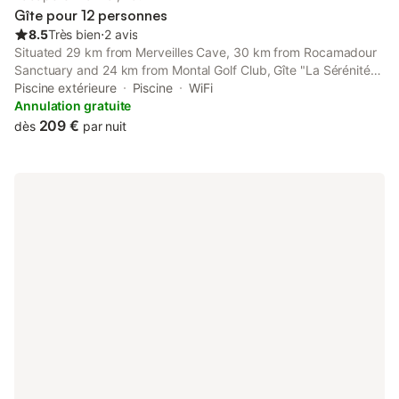
gestionnaire peut vous tenir responsable des dommages
Gîte pour 12 personnes
éventuels et vous facturer des frais appropriés. Rez-de-
8.5
Très bien
⋅
2 avis
chaussée : Sa
Situated 29 km from Merveilles Cave, 30 km from Rocamadour
Sanctuary and 24 km from Montal Golf Club, Gîte "La Sérénité
Marivaloise" capacité jusqu'à 12 pers features accommodation
Piscine extérieure
Piscine
WiFi
located in Lacapelle-Marival.
Annulation gratuite
209 €
dès
par nuit