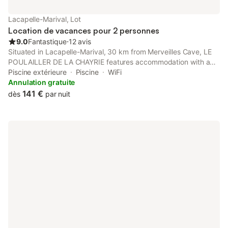
Lacapelle-Marival, Lot
Location de vacances pour 2 personnes
9.0
Fantastique
⋅
12 avis
Situated in Lacapelle-Marival, 30 km from Merveilles Cave, LE
POULAILLER DE LA CHAYRIE features accommodation with a
solarium and an open-air bath.
Piscine extérieure
Piscine
WiFi
Annulation gratuite
141 €
dès
par nuit