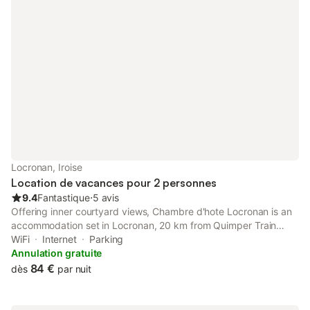
Locronan, Iroise
Location de vacances pour 2 personnes
9.4
Fantastique
⋅
5 avis
Offering inner courtyard views, Chambre d'hote Locronan is an
accommodation set in Locronan, 20 km from Quimper Train
Station and 19 km from Le Palais des Evêques de Quimper.
WiFi
Internet
Parking
Annulation gratuite
84 €
dès
par nuit