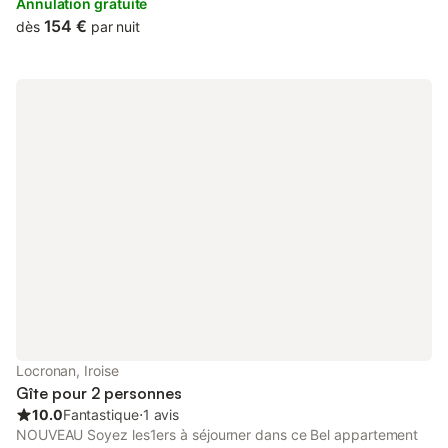
Palais des Evêques de Quimper.
Annulation gratuite
154 €
dès
par nuit
Locronan, Iroise
Gîte pour 2 personnes
10.0
Fantastique
⋅
1 avis
NOUVEAU Soyez les1ers à séjourner dans ce Bel appartement