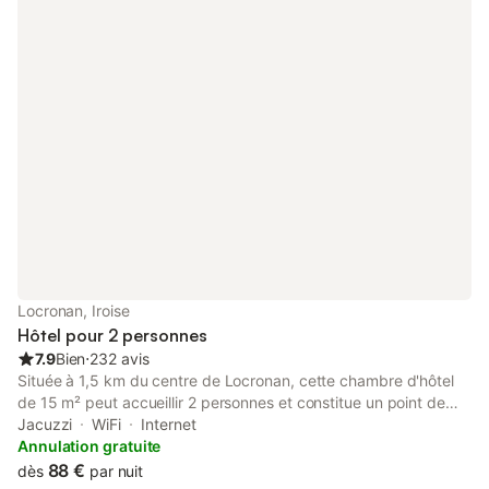
Locronan, Iroise
Hôtel pour 2 personnes
7.9
Bien
⋅
232 avis
Située à 1,5 km du centre de Locronan, cette chambre d'hôtel
de 15 m² peut accueillir 2 personnes et constitue un point de
départ pour explorer la région du Finistère. L'hébergement
Jacuzzi
WiFi
Internet
dispose d'un lit king-size, d'une salle de bains privative avec
Annulation gratuite
douche ou baignoire et d'une télévision à écran plat, au sein
88 €
dès
par nuit