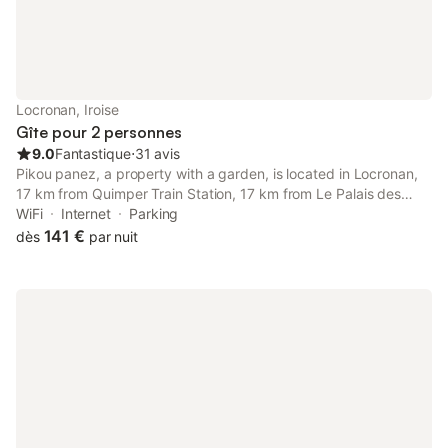
Locronan, Iroise
Gîte pour 2 personnes
9.0
Fantastique
⋅
31 avis
Pikou panez, a property with a garden, is located in Locronan,
17 km from Quimper Train Station, 17 km from Le Palais des
Evêques de Quimper, as well as 17 km from Cornouaille Theatre.
WiFi
Internet
Parking
141 €
dès
par nuit