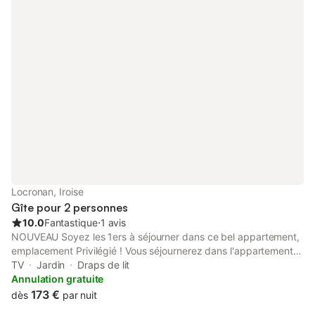
Locronan, Iroise
Gîte pour 2 personnes
10.0
Fantastique
⋅
1 avis
NOUVEAU Soyez les 1ers à séjourner dans ce bel appartement,
emplacement Privilégié ! Vous séjournerez dans l'appartement
Avel Vor au coeur du Centre Historique de Locronan. Ce bel
TV
Jardin
Draps de lit
appartement a été entièrement rénové tout en conservant le
Annulation gratuite
caractère d'origine de la bâtisse. A coeur du centre, à 2 pas de
173 €
dès
par nuit
tous les commerces, restaurants et des nombreuses festivités,