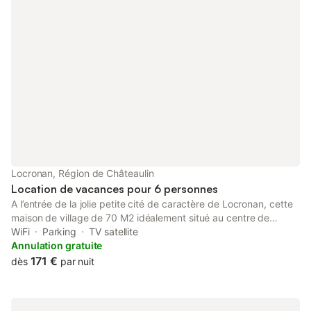
Locronan, Région de Châteaulin
Location de vacances pour 6 personnes
A l’entrée de la jolie petite cité de caractère de Locronan, cette
maison de village de 70 M2 idéalement situé au centre de
toutes les animations vous accueille pour un séjour en famille,
WiFi
Parking
TV satellite
entre amis ou en télé travail. Partez à la découverte d’un
Annulation gratuite
patrimoine authentique, enracinée, mystérieux, ouvert et
171 €
dès
par nuit
moderne à la fois, incarnation de l’union de la terre et de la mer.