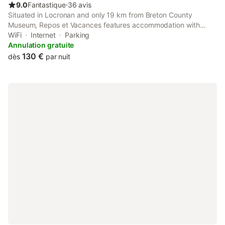
9.0
Fantastique
⋅
36 avis
Situated in Locronan and only 19 km from Breton County
Museum, Repos et Vacances features accommodation with
quiet street views, free WiFi and free private parking.
WiFi
Internet
Parking
Annulation gratuite
130 €
dès
par nuit