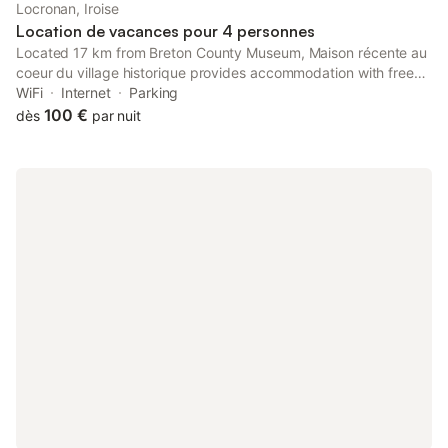
Locronan, Iroise
Location de vacances pour 4 personnes
Located 17 km from Breton County Museum, Maison récente au
coeur du village historique provides accommodation with free
WiFi and free private parking. Set 17 km from Le Palais des
WiFi
Internet
Parking
Evêques de Quimper, the property features a garden.
100 €
dès
par nuit