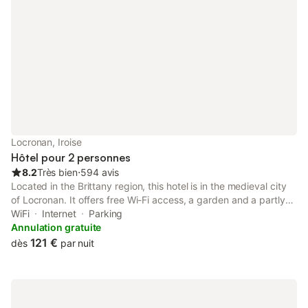
Locronan, Iroise
Hôtel pour 2 personnes
8.2
Très bien
⋅
594 avis
Located in the Brittany region, this hotel is in the medieval city
of Locronan. It offers free Wi-Fi access, a garden and a partly
covered terrace with tables and chairs. All rooms at Logis Le
WiFi
Internet
Parking
Prieuré feature garden views, a TV and a telephone.
Annulation gratuite
121 €
dès
par nuit