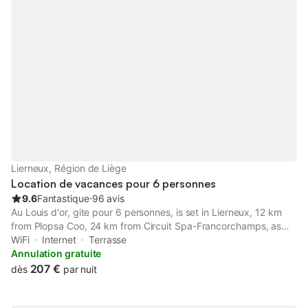
simples 90 cm CH3: 1 lit double 160cm - Couette sur place -
(Draps de lit non fournis) Mezzanine: 1 Lit double 160cm
Cuisine: Lave-vaisselle, micro-onde, four, frigo, congélateur
Grand Jardin - meubles de jardin -barbecue Salon: Fauteuil,
tables , TV Salle à manger: table 8 personnes Wc: Rez + étage
Salle de bain: 1 baignoire et 1 évier Parking: Privatif Chauffage:
Poêle à pellets + chauffages d'appoint électriques Frais de
ménage optionnel ( 75 € ) à payer sur place à l'arrivée
Lierneux, Région de Liège
Location de vacances pour 6 personnes
9.6
Fantastique
⋅
96 avis
Au Louis d'or, gite pour 6 personnes, is set in Lierneux, 12 km
from Plopsa Coo, 24 km from Circuit Spa-Francorchamps, as
well as 11 km from Coo. Boasting bicycle parking, this property
WiFi
Internet
Terrasse
also provides guests with a picnic area.
Annulation gratuite
207 €
dès
par nuit