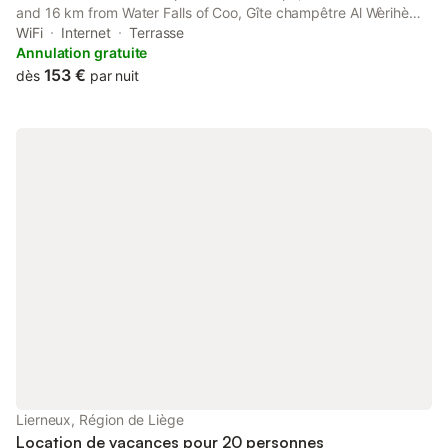
and 16 km from Water Falls of Coo, Gîte champêtre Al Wèrihè
offers accommodation situated in Lierneux. This property offers
WiFi
Internet
Terrasse
access to a terrace, free private parking and free WiFi.
Annulation gratuite
153 €
dès
par nuit
Lierneux, Région de Liège
Location de vacances pour 20 personnes