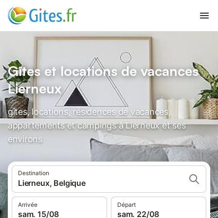
Gîtes et locations de vacances
Lierneux
gîtes, locations, résidences de vacances,
appartements et campings à Lierneux et ses
environs
Destination
Lierneux, Belgique
Arrivée
Départ
sam. 15/08
sam. 22/08