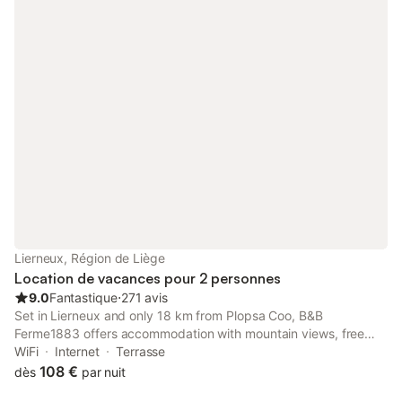
Lierneux, Région de Liège
Location de vacances pour 2 personnes
9.0
Fantastique
⋅
271 avis
Set in Lierneux and only 18 km from Plopsa Coo, B&B
Ferme1883 offers accommodation with mountain views, free
WiFi and free private parking. The property is around 30 km
WiFi
Internet
Terrasse
from Circuit Spa-Francorchamps, 17 km from Coo and 18 km
108 €
dès
par nuit
from Water Falls of Coo.