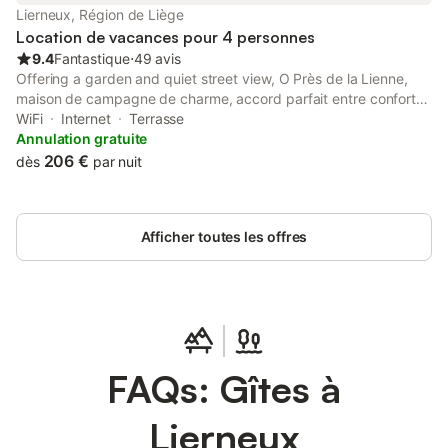
chaussée avec plusieurs douches, lavabos et toilettes. Pour le
Lierneux, Région de Liège
divertissement, une salle de jeux avec baby-foot est à
Location de vacances pour 4 personnes
disposition. À l’extérieur, vous trouverez
9.4
Fantastique
⋅
49 avis
Offering a garden and quiet street view, O Près de la Lienne,
maison de campagne de charme, accord parfait entre confort
et authenticité is situated in Lierneux, 30 km from Circuit Spa-
WiFi
Internet
Terrasse
Francorchamps and 18 km from Coo.
Annulation gratuite
206 €
dès
par nuit
Afficher toutes les offres
FAQs: Gîtes à
Lierneux