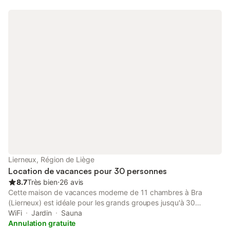
Lierneux, Région de Liège
Location de vacances pour 30 personnes
8.7
Très bien
⋅
26 avis
Cette maison de vacances moderne de 11 chambres à Bra
(Lierneux) est idéale pour les grands groupes jusqu'à 30
personnes. Dotée d'un sauna privé, d'un bain à remous et d'une
WiFi
Jardin
Sauna
cheminée, elle offre un parfait équilibre entre confort et détente.
Annulation gratuite