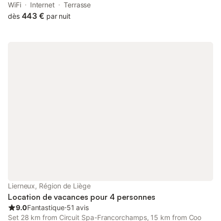
balnéo features accommodation with access to a sauna, hot tub
WiFi
Internet
Terrasse
and spa facilities.
443 €
dès
par nuit
Lierneux, Région de Liège
Location de vacances pour 4 personnes
9.0
Fantastique
⋅
51 avis
Set 28 km from Circuit Spa-Francorchamps, 15 km from Coo