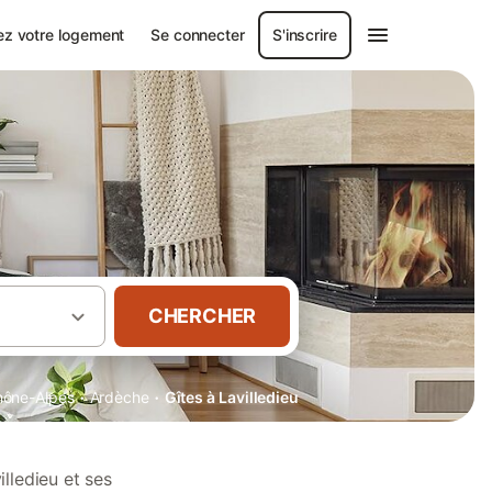
ez votre logement
Se connecter
S'inscrire
CHERCHER
·
·
hône-Alpes
Ardèche
Gîtes à Lavilledieu
lledieu et ses