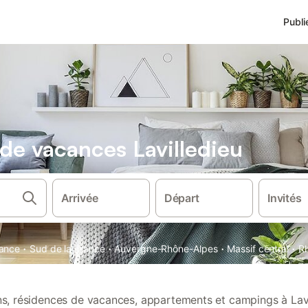
Publi
 de vacances Lavilledieu
Arrivée
Départ
Invités
·
·
·
·
ance
Sud de la France
Auvergne-Rhône-Alpes
Massif central
R
ons, résidences de vacances, appartements et campings à Lavi