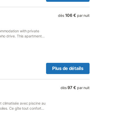
que salle de bains. Cuisine
roirs, four, bouilloire,
ille pain, aspirateur,
106 €
dès
par nuit
te de 20M2 avec table et
haises, barbecue
 Lits faits a votre arrivée
commodation with private
ignoire. Animaux acceptés
 who drive. This apartment
 documentation sur la région.
Charbon de bois fournis pour
Plus de détails
97 €
dès
par nuit
 climatisée avec piscine au
iles. Ce gîte tout confort
tituée d’une cuisine