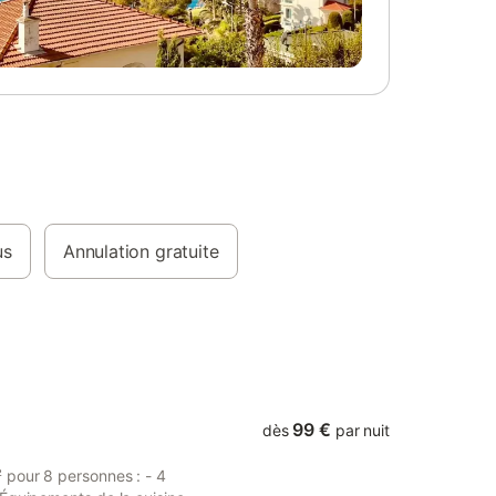
e un
3 chambres et un canapé convertible. La
asse et
terrasse couverte est idéale pour partager
tés de la
des moments en plein air. La télévision est
ans les
disponible en supplément. Veuillez noter
t
que ce mobil-home n’est pas climatisé et
et les
que le ménage de fin de séjour est
sur
obligatoire. Deux places de parking
ravers les
partagées sont à votre disposition sur la
 des
propriété. Les animaux sont acceptés. Les
des
événements ne sont pas autorisés.
es
us
Annulation gratuite
99 €
dès
par nuit
 pour 8 personnes : - 4