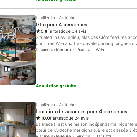
de 3 chambres, 2 salles de baIns dont wc dans cha
très bien équipée : micro onde, frigo congélateur à Ti
machine à cafe Senséo+machien à café classique, gr
Lavilledieu, Ardèche
machine à laver, Séjour dont WIFI, Terrasse couver
Gîte pour 4 personnes
chaises, Terrasse exterieure 25M2 avec table et c
9.8
Fantastique
⋅
34 avis
traditionnel, hamac, transats. Linge de lits fournis et
Situated in Lavilledieu, Mas des Clôts features ac
Equipements bébé : lits, matelas, chaise haute, ba
pool, free WiFi and free private parking for guests
au préalable accord avec le propriétaire. Livres et
offers air-conditioned accommodation with a patio.
Piscine extérieure
Piscine
WiFi
Table de Ping Pong et raquettes et balles fournis 
un premier barbec
Annulation gratuite
Lavilledieu, Ardèche
Location de vacances pour 4 personnes
10.0
Fantastique
⋅
24 avis
La Madé II est une maison indépendante, récente et
cœur de l’Ardèche méridionale. Elle est classée 3 éto
d’environ 75m2 offre une grande pièce à vivre cons
Piscine extérieure
Piscine
Jacuzzi