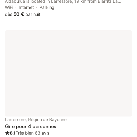
Aldaburua is located in Larressore, 19 km from Biarritz La
Négresse Train Station.
WiFi
Internet
Parking
50 €
dès
par nuit
Larressore, Région de Bayonne
Gîte pour 4 personnes
8.1
Très bien
⋅
63 avis