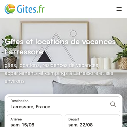
Gîtes et locations de vacances
Larressore
gîtes, locations, résidences de vacances,
appartements et campings à Larressore et ses
environs
Destination
Larressore, France
Arrivée
Départ
sam. 15/08
sam. 22/08