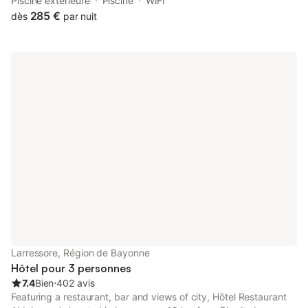
property has pool and river views, and is 20 km from Biarritz
Piscine extérieure
Piscine
WiFi
Train Station.
285 €
dès
par nuit
Larressore, Région de Bayonne
Hôtel pour 3 personnes
7.4
Bien
⋅
402 avis
Featuring a restaurant, bar and views of city, Hôtel Restaurant