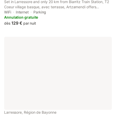
Set in Larressore and only 20 km from Biarritz Train Station, T2
Coeur village basque, avec terrasse, Artzamendi offers
accommodation with garden views, free WiFi and free private
WiFi
Internet
Parking
parking.
Annulation gratuite
129 €
dès
par nuit
Larressore, Région de Bayonne