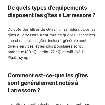
prix de cette location. Si animaux de compagnie admis (indiqué
De quels types d'équipements
dans annonce), un supplément peut s'appliquer. Seuls les
équipements mentionnés spécifiquement dans cette annonce
disposent les gîtes à Larressore ?
sont pr
Du côté des filtres de Gites.fr, il semblerait que les
gîtes à Larressore aient tout ce que les vacanciers
cherchent. Ici, les gîtes incluent généralement
divers services, et les plus populaires sont :
barbecue (89 %), jardin (72 %), et wifi (63 %)...
Plutôt sympa !
Comment est-ce-que les gîtes
sont généralement notés à
Larressore ?
Les gîtes de cette destination ont de nombreux