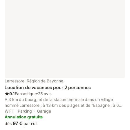
pour la cuisson (si la cuisine fonctionne avec cette énergie) -
l'eau dans la limite d'une consommation raisonnable - un forfait
de 8 kwh/jour d’électricité (sauf séjours avec tarif mensuel
négocié)
Larressore, Région de Bayonne
Location de vacances pour 2 personnes
9.1
Fantastique
⋅
25 avis
A 3 km du bourg, et de la station thermale dans un village
nommé Larressore ; à 13 km des plages et de l’Espagne ; à 6
km de la montagne, très belle petite maison neuve dans une
WiFi
Parking
Garage
annexe de propriété de 1000 m² et son jardin Logement classé
Annulation gratuite
4 étoiles ( certification AFNOR) POUR 2 ADULTES dans un
97 €
dès
par nuit
quartier résidentiel et très calme La maison est en rez de jardin