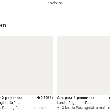
environs
oin
r 2 personnes
9.5
(
55
)
Gîte pour 6 personnes
égion de Pau
Laroin, Région de Pau
e Pau, agréable petite maison
A 10 km de Pau, agréable maiso