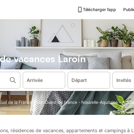
Télécharger l’app
Publi
 de vacances Laroin
Arrivée
Départ
Invités
·
·
·
Sud de la France
Sud Ouest de France
Nouvelle-Aquitaine
Aquit
tions, résidences de vacances, appartements et campings à L