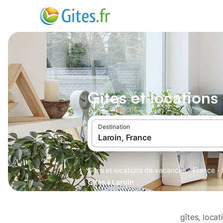
Gîtes et locations
Destination
·
·
Gîtes et locations de vacances
France
Gîtes à Laroin
gîtes, loca