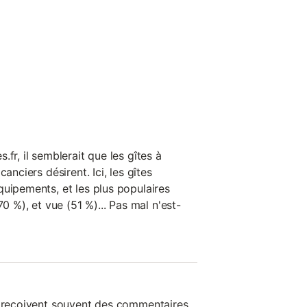
ts fermiers et locaux sur
e gras, ...). Restaurant et
 berges aménagées, lac pour
s vignes de Jurançon,
n
fr, il semblerait que les gîtes à
anciers désirent. Ici, les gîtes
quipements, et les plus populaires
70 %), et vue (51 %)... Pas mal n'est-
n reçoivent souvent des commentaires