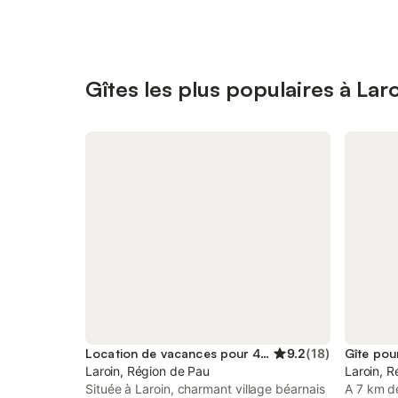
Gîtes les plus populaires à Lar
Location de vacances pour 4 personnes
9.2
(
18
)
Gîte pou
Laroin, Région de Pau
Laroin, R
Située à Laroin, charmant village béarnais
A 7 km d