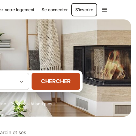
ez votre logement
Se connecter
S'inscrire
CHERCHER
·
·
aine
Pyrénées-Atlantiques
aroin et ses