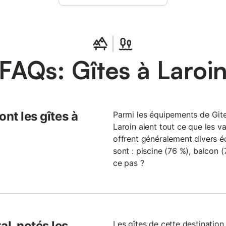
propriétaire qui habitent sur place. Vente de produi
place (vin de Jurançon, Madiran, pâtés, rillettes, foi
petits commerces au village, à 3.5 km. Gave avec
promenade, vélo et pêche à proximité. Au cœur de
maison agréable et confortable, dans enclo
FAQs: Gîtes à Laroi
nt les gîtes à
Parmi les équipements de Gites.
Laroin aient tout ce que les vac
offrent généralement divers é
sont : piscine (76 %), balcon (
ce pas ?
l, notés les
Les gîtes de cette destinatio