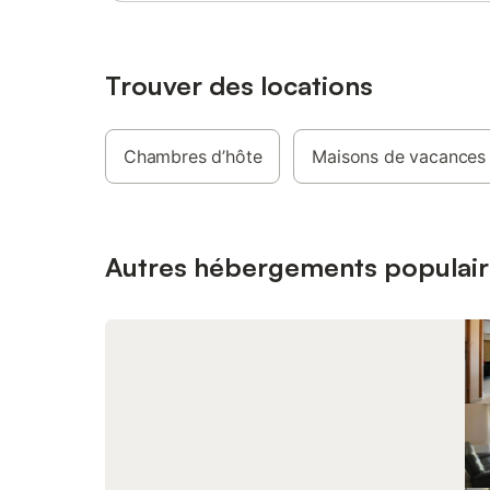
est disponible pour plus de confort. Une
village, 
place de parking est à votre disposition
berges a
sur place. Les animaux de compagnie
et pêche 
sont les bienvenus.
dans la 
Trouver des locations
raisonnab
d'électri
tarifs né
Chambres d’hôte
Maisons de vacances
toilette 
proposé 4
chauffag
Autres hébergements populair