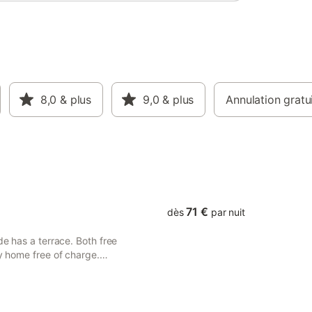
ge
t sans
 par les
nt sur
 et
,
...).
u village,
8,0
& plus
9,0
& plus
Annulation gratu
énagées,
he à
n - L'eau
n raisonn
71 €
dès
par nuit
de has a terrace. Both free
ay home free of charge.
12 km from the holiday