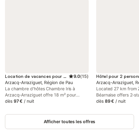
Location de vacances pour 2 personnes
9.0
(
15
)
Hôtel pour 2 person
Arzacq-Arraziguet, Région de Pau
Arzacq-Arraziguet, R
La chambre d'hôtes Chambre Iris à
Located 27 km from Z
Arzacq-Arraziguet offre 18 m² pour
Béarnaise offers 2-s
accueillir jusqu'à 2 personnes. Vous
dès
97 €
/
nuit
Arzacq-Arraziguet an
dès
89 €
/
nuit
disposez d'une chambre et d'une salle de
restaurant.
bain pendant votre séjour. Les
équipements privés incluent une vue sur
Afficher toutes les offres
la montagne, le Wi-Fi, la climatisation, une
télévision et le petit-déjeuner inclus.
L'établissement propose un restaurant et