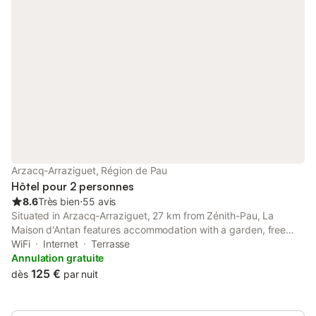
disposition pour votre détente. Quatre
places de parking sont disponibles sur
place. Les animaux sont admis
uniquement dans la chambre Capucine.
Les événements ne sont pas autorisés
sur la propriété.
Arzacq-Arraziguet, Région de Pau
Hôtel pour 2 personnes
8.6
Très bien
⋅
55 avis
Situated in Arzacq-Arraziguet, 27 km from Zénith-Pau, La
Maison d'Antan features accommodation with a garden, free
private parking, a shared lounge and a terrace.
WiFi
Internet
Terrasse
Annulation gratuite
125 €
dès
par nuit