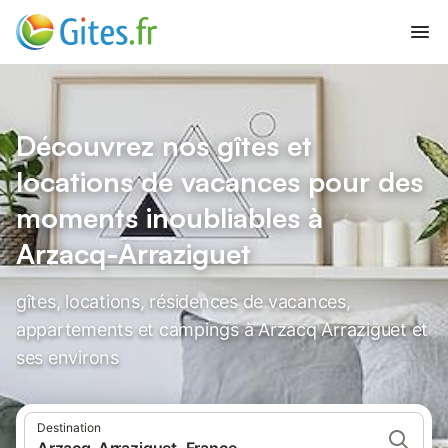
Découvrez nos gîtes et
locations de vacances pour des
moments inoubliables à
Arzacq-Arraziguet
gîtes, locations, résidences de vacances,
appartements et campings à Arzacq Arraziguet et
ses environs
Destination