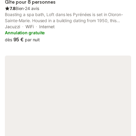
Gîte pour 8 personnes
7.8
Bien
⋅
24 avis
Boasting a spa bath, Loft dans les Pyrénées is set in Oloron-
Sainte-Marie. Housed in a building dating from 1950, this
apartment is 33 km from Palais Beaumont and 38 km from
Jacuzzi
WiFi
Internet
Zénith-Pau.
Annulation gratuite
95 €
dès
par nuit