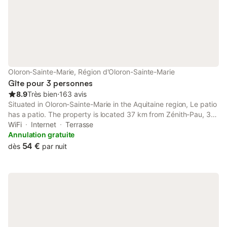
linge de toilette, ling
Oloron-Sainte-Marie, Région d'Oloron-Sainte-Marie
Gîte pour 3 personnes
8.9
Très bien
⋅
163 avis
Situated in Oloron-Sainte-Marie in the Aquitaine region, Le patio
has a patio. The property is located 37 km from Zénith-Pau, 37
km from Palais des Sports de Pau and 29 km from Pau-
WiFi
Internet
Terrasse
Artiguelouve Golf Course.
Annulation gratuite
54 €
dès
par nuit