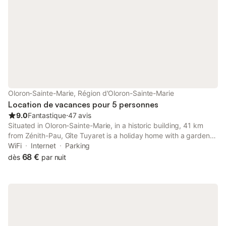
Oloron-Sainte-Marie, Région d'Oloron-Sainte-Marie
Location de vacances pour 5 personnes
9.0
Fantastique
⋅
47 avis
Situated in Oloron-Sainte-Marie, in a historic building, 41 km
from Zénith-Pau, Gîte Tuyaret is a holiday home with a garden
and barbecue facilities.
WiFi
Internet
Parking
68 €
dès
par nuit