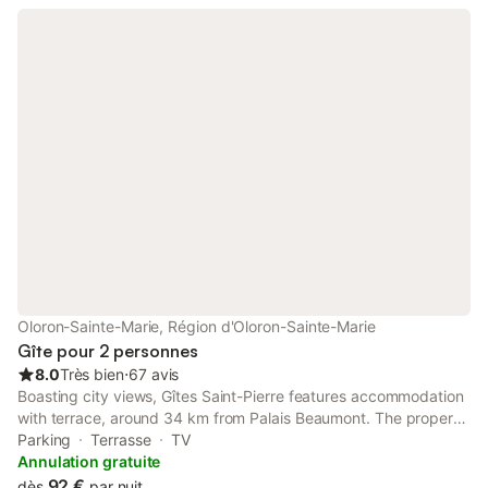
Oloron-Sainte-Marie, Région d'Oloron-Sainte-Marie
Gîte pour 2 personnes
8.0
Très bien
⋅
67 avis
Boasting city views, Gîtes Saint-Pierre features accommodation
with terrace, around 34 km from Palais Beaumont. The property
is around 38 km from Zénith-Pau, 38 km from Palais des Sports
Parking
Terrasse
TV
de Pau and 30 km from Pau-Artiguelouve Golf Course.
Annulation gratuite
92 €
dès
par nuit