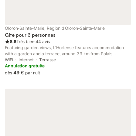
Oloron-Sainte-Marie, Région d'Oloron-Sainte-Marie
Gîte pour 3 personnes
8.6
Très bien
⋅
44 avis
Featuring garden views, L’Hortense features accommodation
with a garden and a terrace, around 33 km from Palais
Beaumont.
WiFi
Internet
Terrasse
Annulation gratuite
49 €
dès
par nuit