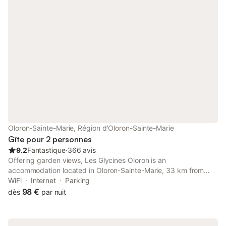
Oloron-Sainte-Marie, Région d'Oloron-Sainte-Marie
Gîte pour 2 personnes
9.2
Fantastique
⋅
366 avis
Offering garden views, Les Glycines Oloron is an
accommodation located in Oloron-Sainte-Marie, 33 km from
Palais Beaumont and 38 km from Zénith-Pau. This guest house
WiFi
Internet
Parking
provides free private parking, a 24-hour front desk and free
98 €
dès
par nuit
WiFi.