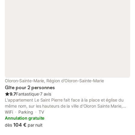
Oloron-Sainte-Marie, Région d'Oloron-Sainte-Marie
Gîte pour 2 personnes
9.7
Fantastique
⋅
7 avis
L'appartement Le Saint Pierre fait face à la place et église du
même nom, sur les hauteurs de la ville d'Oloron Sainte Marie,
quartier historique (maisons médiévales). Des chemins de
WiFi
Parking
TV
promenade balisées partent du gîte, offrant de beaux
Annulation gratuite
panoramas sur la ville et les montagnes Pyrénéennes. Votre
104 €
dès
par nuit
logement est situé au rez-de-chaussée d'une maison (étages