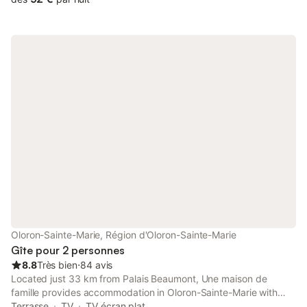
Oloron-Sainte-Marie, Région d'Oloron-Sainte-Marie
Gîte pour 2 personnes
8.8
Très bien
⋅
84 avis
Located just 33 km from Palais Beaumont, Une maison de
famille provides accommodation in Oloron-Sainte-Marie with
access to a garden, barbecue facilities, as well as a 24-hour
Terrasse
TV
TV écran plat