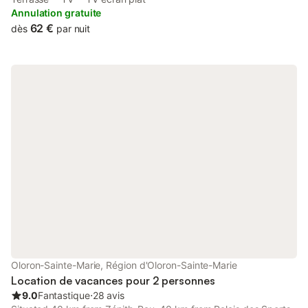
front desk.
Annulation gratuite
62 €
dès
par nuit
Oloron-Sainte-Marie, Région d'Oloron-Sainte-Marie
Location de vacances pour 2 personnes
9.0
Fantastique
⋅
28 avis