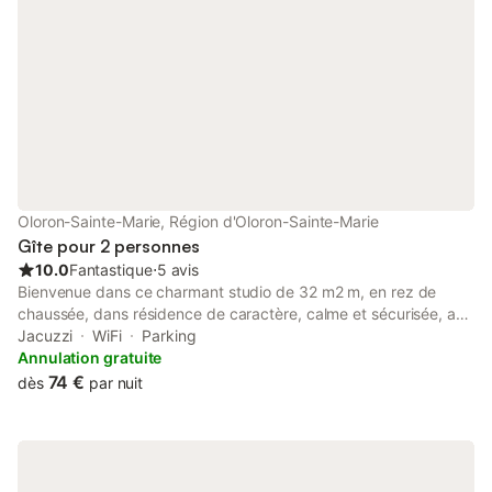
Oloron-Sainte-Marie, Région d'Oloron-Sainte-Marie
Gîte pour 2 personnes
10.0
Fantastique
⋅
5 avis
Bienvenue dans ce charmant studio de 32 m2 m, en rez de
chaussée, dans résidence de caractère, calme et sécurisée, au
cœur de la ville d’Oloron-Sainte-Marie! Emplacement
Jacuzzi
WiFi
Parking
exceptionnel et privilégié pour profiter de cette jolie ville et de
Annulation gratuite
ses environs ! (Randonnées, mer, montagne, Espagne à 1h
74 €
dès
par nuit
seulement, balades touristiques, boutique Lindt 😋, etc!) ou
même télétravailler ! La résidence est localisée à Oloron Sainte
Marie, entre les places de Jaca et Mendes France. Plusieurs
parkings gratuits sont situés à proximité du logement. Il est
parfaitement situé, au centre-ville d’Oloron, à 500m de la gare,