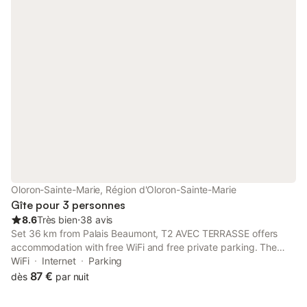
Oloron-Sainte-Marie, Région d'Oloron-Sainte-Marie
Gîte pour 3 personnes
8.6
Très bien
⋅
38 avis
Set 36 km from Palais Beaumont, T2 AVEC TERRASSE offers
accommodation with free WiFi and free private parking. The
property is around 40 km from Palais des Sports de Pau, 31 km
WiFi
Internet
Parking
from Pau-Artiguelouve Golf Course and 36 km from Pau Golf
87 €
dès
par nuit
Club 1856.