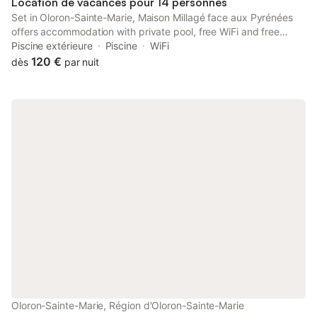
Location de vacances pour 14 personnes
Set in Oloron-Sainte-Marie, Maison Millagé face aux Pyrénées
offers accommodation with private pool, free WiFi and free
private parking for guests who drive.
Piscine extérieure
Piscine
WiFi
120 €
dès
par nuit
Oloron-Sainte-Marie, Région d'Oloron-Sainte-Marie