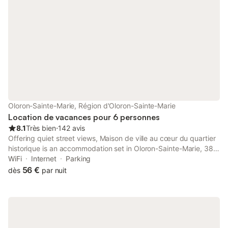
Oloron-Sainte-Marie, Région d'Oloron-Sainte-Marie
Location de vacances pour 6 personnes
8.1
Très bien
⋅
142 avis
Offering quiet street views, Maison de ville au cœur du quartier
historique is an accommodation set in Oloron-Sainte-Marie, 38
km from Zénith-Pau and 38 km from Palais des Sports de Pau.
WiFi
Internet
Parking
56 €
dès
par nuit