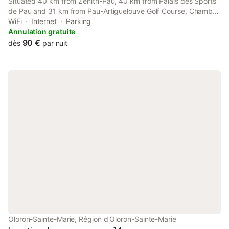
Situated 40 km from Zénith-Pau, 40 km from Palais des Sports
de Pau and 31 km from Pau-Artiguelouve Golf Course, Chambre
d'hôtes 'Sous le magnolia' offers accommodation located in
WiFi
Internet
Parking
Oloron-Sainte-Marie.
Annulation gratuite
90 €
dès
par nuit
Oloron-Sainte-Marie, Région d'Oloron-Sainte-Marie