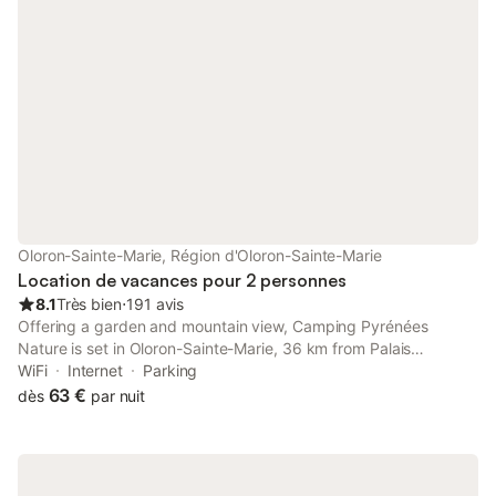
Oloron-Sainte-Marie, Région d'Oloron-Sainte-Marie
Location de vacances pour 2 personnes
8.1
Très bien
⋅
191 avis
Offering a garden and mountain view, Camping Pyrénées
Nature is set in Oloron-Sainte-Marie, 36 km from Palais
Beaumont and 41 km from Zénith-Pau. This property offers
WiFi
Internet
Parking
access to a terrace, table tennis, free private parking and free
63 €
dès
par nuit
WiFi.