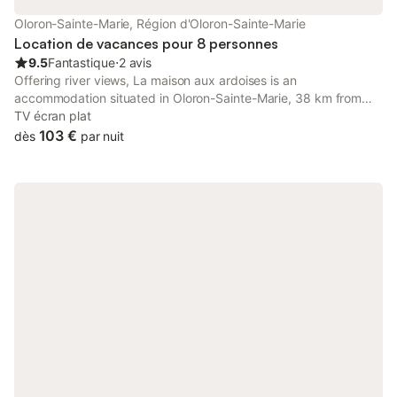
Oloron-Sainte-Marie, Région d'Oloron-Sainte-Marie
Location de vacances pour 8 personnes
9.5
Fantastique
⋅
2 avis
Offering river views, La maison aux ardoises is an
accommodation situated in Oloron-Sainte-Marie, 38 km from
Zénith-Pau and 38 km from Palais des Sports de Pau.
TV écran plat
103 €
dès
par nuit