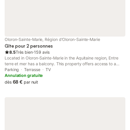
Oloron-Sainte-Marie, Région d'Oloron-Sainte-Marie
Gîte pour 2 personnes
8.5
Très bien
⋅
159 avis
Located in Oloron-Sainte-Marie in the Aquitaine region, Entre
terre et mer has a balcony. This property offers access to a
terrace and free private parking. The property is non-smoking
Parking
Terrasse
TV
and is situated 34 km from Palais Beaumont.
Annulation gratuite
68 €
dès
par nuit