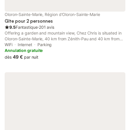
Oloron-Sainte-Marie, Région d'Oloron-Sainte-Marie
Gîte pour 2 personnes
9.5
Fantastique
⋅
201 avis
Offering a garden and mountain view, Chez Chris is situated in
Oloron-Sainte-Marie, 40 km from Zénith-Pau and 40 km from
Palais des Sports de Pau. This property offers access to a
WiFi
Internet
Parking
terrace and free private parking.
Annulation gratuite
49 €
dès
par nuit