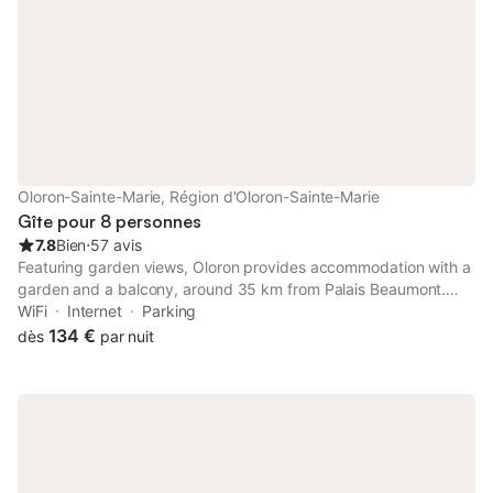
Oloron-Sainte-Marie, Région d'Oloron-Sainte-Marie
Gîte pour 8 personnes
7.8
Bien
⋅
57 avis
Featuring garden views, Oloron provides accommodation with a
garden and a balcony, around 35 km from Palais Beaumont.
Both free WiFi and parking on-site are available at the
WiFi
Internet
Parking
apartment free of charge.
134 €
dès
par nuit