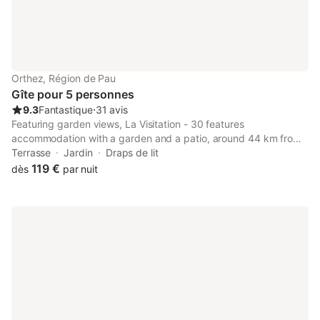
Orthez, Région de Pau
Gîte pour 5 personnes
9.3
Fantastique
⋅
31 avis
Featuring garden views, La Visitation - 30 features
accommodation with a garden and a patio, around 44 km from
Zénith-Pau. Featuring free private parking, the 3-star apartment
Terrasse
Jardin
Draps de lit
is 40 km from Dax Train Station.
119 €
dès
par nuit