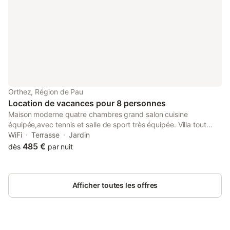
Orthez, Région de Pau
Location de vacances pour 8 personnes
Maison moderne quatre chambres grand salon cuisine
équipée,avec tennis et salle de sport très équipée. Villa tout
confort avec un panorama fabuleux sur les Pyrénées, su 3
WiFi
Terrasse
Jardin
hectares de terrain.Parc paysagé de grande qualité.A 2 kms de
485 €
dès
par nuit
la ville.Prés de Biarritz ( 70 kms et de Pau 40 km) repos et
calme garanti.Aucun vis à vis , promenades dans les bois,
chemins de campagne tout autour circuit pour vélo et
Afficher toutes les offres
jogging.Piscine 12x6. Tennis. Télévision, wifi, ordinateur
disponibles. Possibilité femme de ménage , deux fois par
semaine.