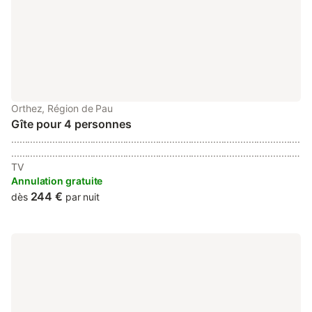
Orthez, Région de Pau
Gîte pour 4 personnes
..........................................................................................................
..........................................................................................................
...
TV
Annulation gratuite
244 €
dès
par nuit