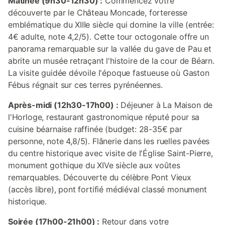
Matinée (9h30-12h30) :
Commencez votre
découverte par le Château Moncade, forteresse
emblématique du XIIIe siècle qui domine la ville (entrée:
4€ adulte, note 4,2/5). Cette tour octogonale offre un
panorama remarquable sur la vallée du gave de Pau et
abrite un musée retraçant l'histoire de la cour de Béarn.
La visite guidée dévoile l'époque fastueuse où Gaston
Fébus régnait sur ces terres pyrénéennes.
Après-midi (12h30-17h00) :
Déjeuner à La Maison de
l'Horloge, restaurant gastronomique réputé pour sa
cuisine béarnaise raffinée (budget: 28-35€ par
personne, note 4,8/5). Flânerie dans les ruelles pavées
du centre historique avec visite de l'Église Saint-Pierre,
monument gothique du XIVe siècle aux voûtes
remarquables. Découverte du célèbre Pont Vieux
(accès libre), pont fortifié médiéval classé monument
historique.
Soirée (17h00-21h00) :
Retour dans votre