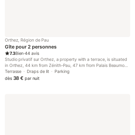
Orthez, Région de Pau
Gîte pour 2 personnes
7.3
Bien
⋅
44 avis
Studio privatif sur Orthez, a property with a terrace, is situated
in Orthez, 44 km from Zénith-Pau, 47 km from Palais Beaumont,
as well as 38 km from Sainte-Marie Cathedral. This apartment
Terrasse
Draps de lit
Parking
offers free private parking and a lift.
38 €
dès
par nuit