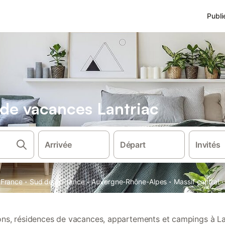
Publi
 de vacances Lantriac
Arrivée
Départ
Invités
·
·
·
·
France
Sud de la France
Auvergne-Rhône-Alpes
Massif central
ions, résidences de vacances, appartements et campings à La