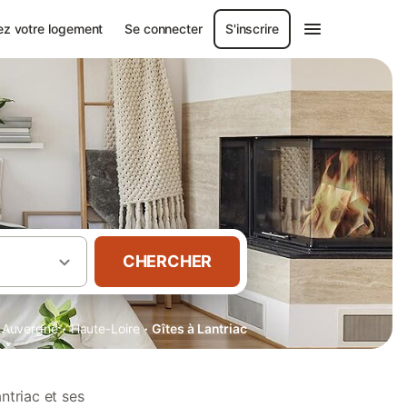
ez votre logement
Se connecter
S'inscrire
CHERCHER
·
·
Auvergne
Haute-Loire
Gîtes à Lantriac
ntriac et ses