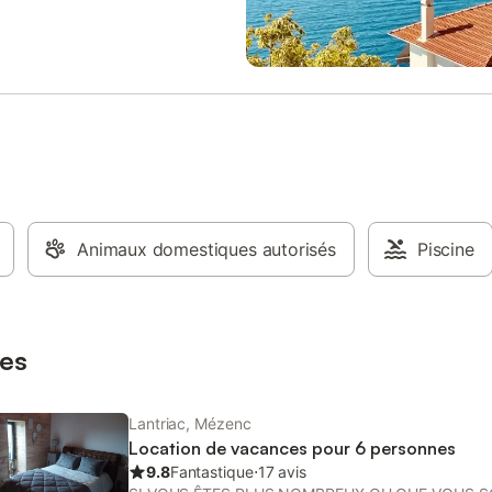
 un coin repas et un coin TV
ferme donnant directement sur u
inée (foyer ouvert), s'ouvre sur
grande cour arborée avec un coi
ine équipée, deux vastes
terrasse. * Pour information les fr
lumineuses (lit en 140, 2 lits 90
ménage ne sontcompris . Merci
 bébé), une petite salle de bains et
dépendant. Le chauffage central
 au tarif. Le bois pour la
n'est pas fourni. Un forfait
st proposé à 50 €, si vous ne
z pas à l'option, une caution de
s sera demandée. Ce logement
sé par un professionnel. Sauf
Animaux domestiques autorisés
Piscine
ontraire, les prestations, telles
e, draps, serviettes etc.. ne
incluses dans le prix de cette
. Si animaux de compagnie admis
es
 dans annonce), un suppl
Lantriac, Mézenc
Location de vacances pour 6 personnes
9.8
Fantastique
⋅
17 avis