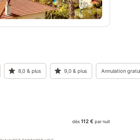
ne
n
ais de
8,0
& plus
9,0
& plus
Annulation gratu
112 €
dès
par nuit