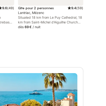
9.6
(
49
)
Gîte pour 2 personnes
9.4
(
59
)
Lantriac, Mézenc
m
Situated 18 km from Le Puy Cathedral, 18
ntrebas
km from Saint-Michel d'Aiguilhe Church
and 26 km from Puy-en-Velay Golf Club,
dès
69 €
/
nuit
iques.
Studio 45m2, à la campagne, à 15 mns du
 avec une
Puy en Velay offers accommodation
t une
located in Lantriac.
le à sa
ois le
pierres
elle nous
llave
 au bout
nce de
 rénové
t de
 des
renante,
lcans...
ée de la