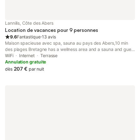
Lannilis, Côte des Abers
Location de vacances pour 9 personnes
9.6
Fantastique
⋅
13 avis
Maison spacieuse avec spa, sauna au pays des Abers,10 min
des plages Bretagne has a wellness area and a sauna and guest
accommodation in Lannilis, 24 km from National Botanical
WiFi
Internet
Terrasse
Conservatory of Brest, 25 km from Brest Castle and 27 km
Annulation gratuite
from...
207 €
dès
par nuit