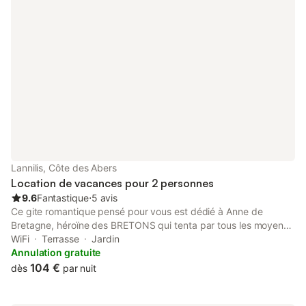
Lannilis, Côte des Abers
Location de vacances pour 2 personnes
9.6
Fantastique
⋅
5 avis
Ce gite romantique pensé pour vous est dédié à Anne de
Bretagne, héroïne des BRETONS qui tenta par tous les moyens
de sauver son pays des griffes de la France . Labellisé 4 étoiles
WiFi
Terrasse
Jardin
et aménagé en « Eco-construction», il offre une impression de
Annulation gratuite
proximité poétique remplie de détermination et de bonnes
104 €
dès
par nuit
énergies. Location vacances tout confort. Courts séjours
possibles à partir de deux nuits (hors juillet-août). Photos et