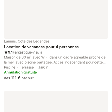
Lannilis, Côte des Légendes
Location de vacances pour 4 personnes
9.1
Fantastique
⋅
7 avis
Maison de 60 m² avec WIFI dans un cadre agréable proche de
la mer, avec piscine partagée. Accès indépendant pour cette
charmante maison mitoyenne, jardin non clos, terrasse,
Piscine
Terrasse
Jardin
barbecue, salon de jardin. Piscine sécurisée 5 x 10 m, chauffée
Annulation gratuite
de mai à septembre et partagée avec les deux autres locations.
111 €
dès
par nuit
Parking sur place. Les pièces de vie se trouvent en rez-de-
chaussée. Cuisine équipée (réfrigérateur top, four micro-ondes,
petit four, deux plaques de cuisson, grille-pain, cafetière,
théière) ouverte sur séjour (table, 4 chaises) et salon (télévision
écran plat) Chaise haute bébé, lit bébé, planche et fer à
repasser, nécessaire de ménage. Salle d'eau, douche et vasque,