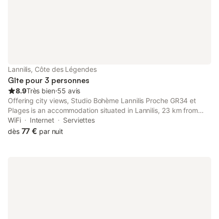
Lannilis, Côte des Légendes
Gîte pour 3 personnes
8.9
Très bien
⋅
55 avis
Offering city views, Studio Bohème Lannilis Proche GR34 et
Plages is an accommodation situated in Lannilis, 23 km from
National Botanical Conservatory of Brest and 25 km from Brest
WiFi
Internet
Serviettes
Castle.
77 €
dès
par nuit