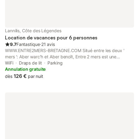
accessibles en quelques minutes * Sentiers côtiers et GR34 *
Activités nautiques : voile, kayak, paddle, pêche * Marchés
locaux, restaurants et commerces de Landéda, Lannilis et Saint-
Pabu
Lannilis, Côte des Légendes
Location de vacances pour 6 personnes
9.7
Fantastique
⋅
21 avis
WWW.ENTRE2MERS-BRETAGNE.COM Situé entre les deux '
mers ': Aber warc'h et Aber benoît, Entre 2 mers est une
ancienne graineterie renovée en maison de vacances. En plein
WiFi
Draps de lit
Parking
bourg, mais non loin du bord de mer, elle permet d'apprécier
Annulation gratuite
notre région. Grâce à notre carnet de bord, entre amis ou en
126 €
dès
par nuit
famille,vous pourrez tranquillement organiser vos journées en
fonction de vos envies. ** WWW.ENTRE2MERS-
BRETAGNE.COM **