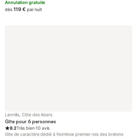
garden and inner courtyard views, and is 27 km from Brest
Annulation gratuite
Naval Museum.
119 €
dès
par nuit
Lannilis, Côte des Abers
Gîte pour 6 personnes
8.2
Très bien
⋅
10 avis
Gite de caractère dédié à Nominoe premier rois des bretons