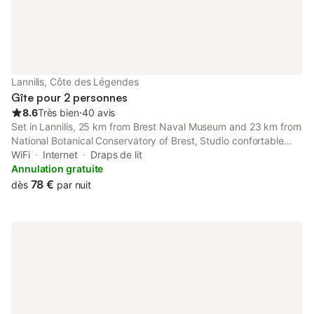
Lannilis, Côte des Légendes
Gîte pour 2 personnes
8.6
Très bien
⋅
40 avis
Set in Lannilis, 25 km from Brest Naval Museum and 23 km from
National Botanical Conservatory of Brest, Studio confortable
offers accommodation with free WiFi in a historic building.
WiFi
Internet
Draps de lit
Annulation gratuite
78 €
dès
par nuit