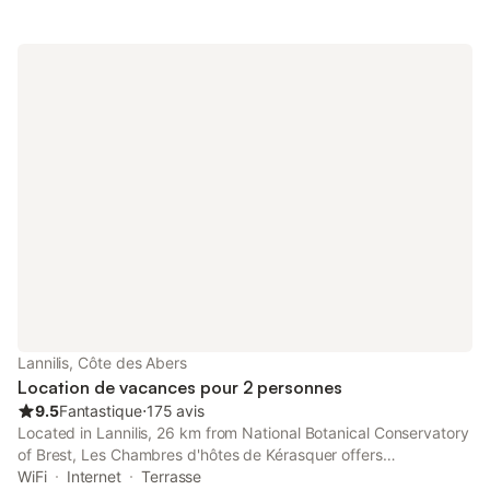
Lannilis, Côte des Abers
Location de vacances pour 2 personnes
9.5
Fantastique
⋅
175 avis
Located in Lannilis, 26 km from National Botanical Conservatory
of Brest, Les Chambres d'hôtes de Kérasquer offers
accommodation with spa facilities. The property features
WiFi
Internet
Terrasse