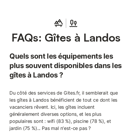
m², 4 chambres et 2 salles de bain, pour 12 personnes. Jardin
privé avec barbecue, table et chaises d’extérieur, et cuisine
entièrement équipée. Wi-Fi, télévision, lave-linge, espace de
travail dédié, machine à café. Lit bébé et chaise haute
disponibles sur demande pour les plus petits. Un animal de
FAQs: Gîtes à Landos
compagnie accepté. Stationnement sur place (4 places
partagées) ou dans la rue, local vélos à disposition. Arrivée
autonome grâce à une boîte à clés si besoin.
Quels sont les équipements les
plus souvent disponibles dans les
gîtes à Landos ?
Du côté des services de Gites.fr, il semblerait que
les gîtes à Landos bénéficient de tout ce dont les
vacanciers rêvent. Ici, les gîtes incluent
généralement diverses options, et les plus
populaires sont : wifi (83 %), piscine (78 %), et
jardin (75 %)... Pas mal n'est-ce pas ?