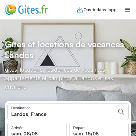
Ouvrir dans l’app
Gîtes et locations de vacances
Landos
gîtes, locations, résidences de vacances,
appartements et campings à Landos et ses
environs
Destination
Landos, France
Arrivée
Départ
sam. 08/08
sam. 15/08