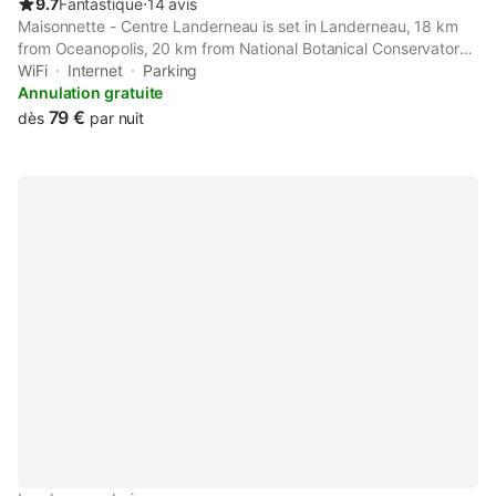
9.7
Fantastique
⋅
14 avis
Maisonnette - Centre Landerneau is set in Landerneau, 18 km
from Oceanopolis, 20 km from National Botanical Conservatory
of Brest, and 23 km from Brest Castle. This property offers
WiFi
Internet
Parking
access to a terrace, free private parking and free WiFi.
Annulation gratuite
79 €
dès
par nuit