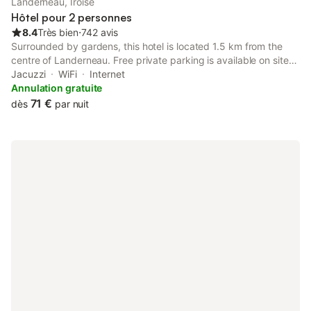
Landerneau, Iroise
Hôtel pour 2 personnes
8.4
Très bien
⋅
742 avis
Surrounded by gardens, this hotel is located 1.5 km from the
centre of Landerneau. Free private parking is available on site
and guest rooms offer free Wi-Fi access. Rooms at the Ara Hôtel
Jacuzzi
WiFi
Internet
are bright and provide a view of the gardens.
Annulation gratuite
71 €
dès
par nuit