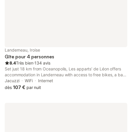
uniquement après 22h 🕔 Arrivée entr
Landerneau, Iroise
Gîte pour 4 personnes
8.4
Très bien
⋅
134 avis
Set just 18 km from Oceanopolis, Les apparts' de Léon offers
accommodation in Landerneau with access to free bikes, a bar,
as well as room service. The 3-star apartment has river views
Jacuzzi
WiFi
Internet
and is 23 km from Brest Naval Museum.
107 €
dès
par nuit