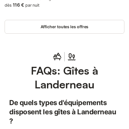
property offers access to a terrace, free private parking and
116 €
dès
par nuit
free WiFi.
Afficher toutes les offres
FAQs: Gîtes à
Landerneau
De quels types d'équipements
disposent les gîtes à Landerneau
?