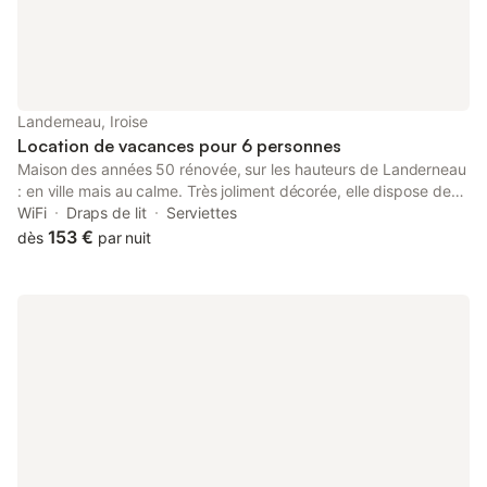
Landerneau, Iroise
Location de vacances pour 6 personnes
Maison des années 50 rénovée, sur les hauteurs de Landerneau
: en ville mais au calme. Très joliment décorée, elle dispose de
tout le confort . Un jardin de 500m2, clôt, arboré, avec 2
WiFi
Draps de lit
Serviettes
terrasses..
153 €
dès
par nuit