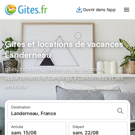
Ouvrir dans l’app
Gîtes et locations de vacances
Landerneau
gîtes, locations, résidences de vacances,
appartements et campings à Landerneau et ses
environs
Destination
Landerneau, France
Arrivée
Départ
sam. 15/08
sam. 22/08