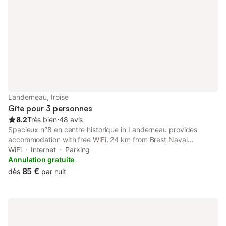
Landerneau, Iroise
Gîte pour 3 personnes
8.2
Très bien
⋅
48 avis
Spacieux n°8 en centre historique in Landerneau provides
accommodation with free WiFi, 24 km from Brest Naval
Museum, 19 km from Oceanopolis and 21 km from National
WiFi
Internet
Parking
Botanical Conservatory of Brest. The property is around 6.
Annulation gratuite
85 €
dès
par nuit