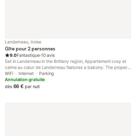
Landerneau, Iroise
Gîte pour 2 personnes
9.0
Fantastique
⋅
10 avis
Set in Landerneau in the Brittany region, Appartement cosy et
calme au cœur de Landerneau features a balcony. The property
is around 19 km from Oceanopolis, 20 km from National
WiFi
Internet
Parking
Botanical Conservatory of Brest and 24 km from Brest Castle.
Annulation gratuite
66 €
dès
par nuit