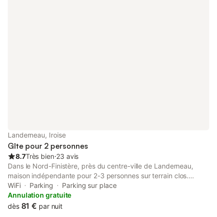
Landerneau, Iroise
Gîte pour 2 personnes
8.7
Très bien
⋅
23 avis
Dans le Nord-Finistère, près du centre-ville de Landerneau,
maison indépendante pour 2-3 personnes sur terrain clos.
Idéalement située pour rayonner entre la plage, les sites
WiFi
Parking
Parking sur place
culturels, les enclos paroissiaux. Tout comfort. Petite terrasse.
Annulation gratuite
Mezzanine. Parking privé. A proximité des commerces et
81 €
dès
par nuit
restaurants. Piscine municipale, cinéma. Le musée de la