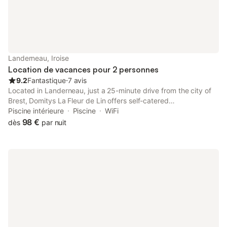
Landerneau, Iroise
Location de vacances pour 2 personnes
9.2
Fantastique
⋅
7 avis
Located in Landerneau, just a 25-minute drive from the city of
Brest, Domitys La Fleur de Lin offers self-catered
accommodation set in a residence for the elderley. There is an
Piscine intérieure
Piscine
WiFi
indoor swimming pool, games room and terrace on site.
98 €
dès
par nuit