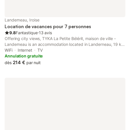
Landerneau, Iroise
Location de vacances pour 7 personnes
9.8
Fantastique
⋅
13 avis
Offering city views, TYKA La Petite Bélérit, maison de ville -
Landerneau is an accommodation located in Landerneau, 19 km
from Oceanopolis and 21 km from National Botanical
WiFi
Internet
TV
Conservatory of Brest. The property is around 24 km from Brest
Annulation gratuite
Castle, 6.
214 €
dès
par nuit