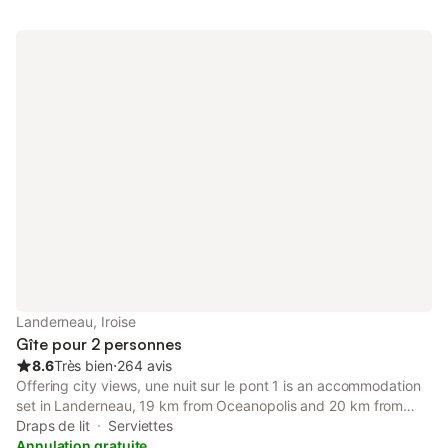
fondation Hélène et Edouard Leclerc avec ses expositions d'art
contemporain.
Landerneau, Iroise
Gîte pour 2 personnes
8.6
Très bien
⋅
264 avis
Offering city views, une nuit sur le pont 1 is an accommodation
set in Landerneau, 19 km from Oceanopolis and 20 km from
National Botanical Conservatory of Brest. The property is
Draps de lit
Serviettes
located 24 km from Brest Castle, 6.
Annulation gratuite