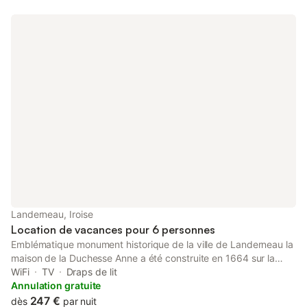
Landerneau, Iroise
Location de vacances pour 6 personnes
Emblématique monument historique de la ville de Landerneau la
maison de la Duchesse Anne a été construite en 1664 sur la
place du marché en pierre de Logonna et intégralement
WiFi
TV
Draps de lit
restaurée depuis plus de 5 ans par notre famille qui en est
Annulation gratuite
propriétaire depuis 4 générations. Elle symbolise tout le 17eme
247 €
dès
par nuit