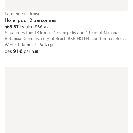
Landerneau, Iroise
Hôtel pour 2 personnes
8.5
Très bien
⋅
986 avis
Situated within 18 km of Oceanopolis and 19 km of National
Botanical Conservatory of Brest, B&B HOTEL Landerneau Bois
Noir offers rooms in Landerneau. The 3-star hotel has air-
WiFi
Internet
Parking
conditioned rooms with a private bathroom and free WiFi.
91 €
dès
par nuit