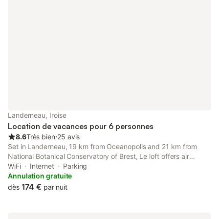
Landerneau, Iroise
Location de vacances pour 6 personnes
8.6
Très bien
⋅
25 avis
Set in Landerneau, 19 km from Oceanopolis and 21 km from
National Botanical Conservatory of Brest, Le loft offers air
conditioning. The property features inner courtyard views and is
WiFi
Internet
Parking
24 km from Brest Castle and 6.5 km from Brest-Iroise Golf
Annulation gratuite
Course.
174 €
dès
par nuit