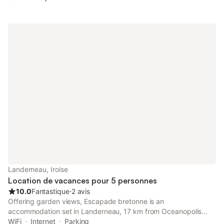
Landerneau, Iroise
Location de vacances pour 5 personnes
10.0
Fantastique
⋅
2 avis
Offering garden views, Escapade bretonne is an
accommodation set in Landerneau, 17 km from Oceanopolis
and 18 km from National Botanical Conservatory of Brest. This
WiFi
Internet
Parking