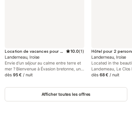
Location de vacances pour 2 personnes
10.0
(
1
)
Hôtel pour 2 person
Landerneau, Iroise
Landerneau, Iroise
Envie d’un séjour au calme entre terre et
Located in the beauti
mer ? Bienvenue à Évasion bretonne, un
Landerneau, Le Clos 
cocon cosy pour se ressourcer au cœur
dès
95 €
/
nuit
Cit'Hotel offers free
dès
68 €
/
nuit
du Finistère. Une adresse paisible et
and friendly welcome
accueillante située dans un quartier
manor house. Brest an
résidentiel calme de Landerneau, à
15-minute drive away
Afficher toutes les offres
seulement quelques minutes à pied du
centre-ville et des commerces. Nous
vous proposons deux suites
indépendantes et tout confort, nichées à
l’étage d’une maison familiale, idéales
pour une escapade en duo ou un séjour
Connectez-vous et économisez
Se connecter