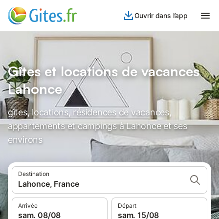
Ouvrir dans l’app
Gîtes et locations de vacances
Lahonce
gîtes, locations, résidences de vacances,
appartements et campings à Lahonce et ses
environs
Destination
Lahonce, France
Arrivée
Départ
sam. 08/08
sam. 15/08