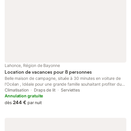
initial de propreté, à défaut le ménage sera facturé.
Lahonce, Région de Bayonne
Location de vacances pour 8 personnes
Belle maison de campagne, située à 30 minutes en voiture de
l'Océan , Idéale pour une grande famille souhaitant profiter du
calme, des activités qui sont aux alentours et du charme du
Climatisation
Draps de lit
Serviettes
sud-ouest. Draps et serviettes de toilette inclus dans la
Annulation gratuite
prestation.
244 €
dès
par nuit