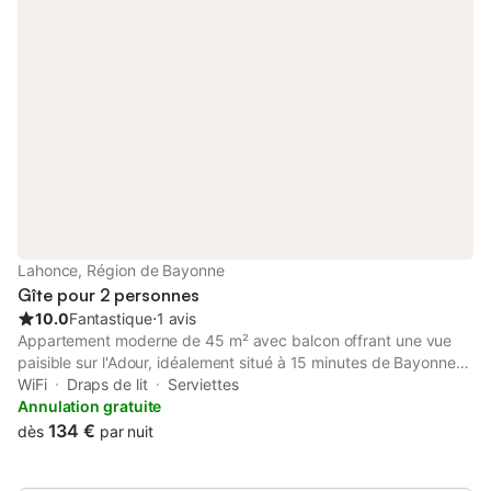
Lahonce, Région de Bayonne
Gîte pour 2 personnes
10.0
Fantastique
⋅
1 avis
Appartement moderne de 45 m² avec balcon offrant une vue
paisible sur l'Adour, idéalement situé à 15 minutes de Bayonne
et 20 minutes de Biarritz. Il dispose d'une cuisine entièrement
WiFi
Draps de lit
Serviettes
équipée (four, micro-ondes, machine à café), d'un salon avec
Annulation gratuite
canapé-lit et TV, et d'une chambre avec bureau et grands
134 €
dès
par nuit
rangements. Salle de bain avec douche à l'italienne et lave-
linge/sèche-linge. Immeuble sécurisé, cadre calme.