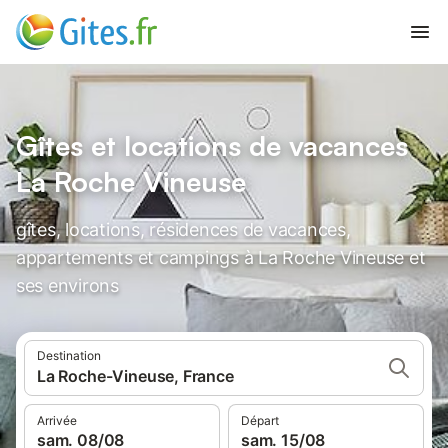
Gîtes et locations de vacances
La Roche Vineuse
gîtes, locations, résidences de vacances,
appartements et campings à La Roche Vineuse et
ses environs
Destination
La Roche-Vineuse, France
Arrivée
Départ
sam. 08/08
sam. 15/08