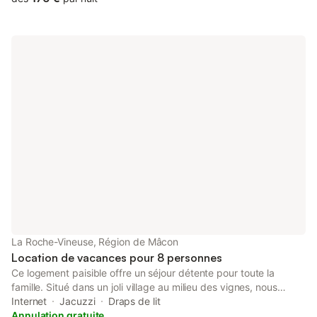
vignes. Une immense terrasse et son couloir de nage seront à
votre disposition. Possibilité de privation sur demande spéciale.
*Pour les voitures électriques, un chargeur Tesla sera à votre
disposition (moyennant un supplément)
La Roche-Vineuse, Région de Mâcon
Location de vacances pour 8 personnes
Ce logement paisible offre un séjour détente pour toute la
famille. Situé dans un joli village au milieu des vignes, nous
proposons une maison avec une grande cour munie d'un salon
Internet
Jacuzzi
Draps de lit
de jardin et d'un spa extérieur. Celle-ci dispose de 2 chambres,
Annulation gratuite