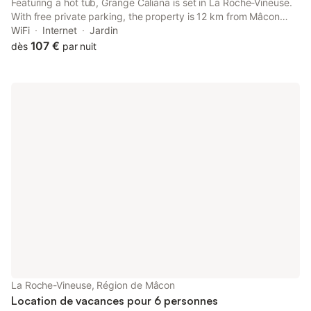
Featuring a hot tub, Grange Caliana is set in La Roche-Vineuse.
With free private parking, the property is 12 km from Mâcon
Exhibition Centre and 10 km from Gare de Mâcon Loché TGV.
WiFi
Internet
Jardin
107 €
dès
par nuit
La Roche-Vineuse, Région de Mâcon
Location de vacances pour 6 personnes