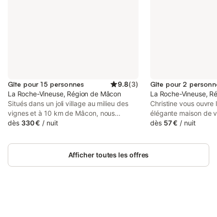
Gîte pour 15 personnes
9.8
(
3
)
Gîte pour 2 personn
La Roche-Vineuse, Région de Mâcon
La Roche-Vineuse, R
Situés dans un joli village au milieu des
Christine vous ouvre 
vignes et à 10 km de Mâcon, nous
élégante maison de 
proposons une maison avec terrasse,
dès
330 €
/
nuit
caractère datant du 
dès
57 €
/
nuit
grand jardin et une piscine extérieure.
chargée d'histoire, i
Celle-ci dispose de 6 chambres et d'un
restaurée dans les rè
coin lecture avec canapé convertible,
soins, nichée au ca
Afficher toutes les offres
d'une cuisine tout équipée, de 3 salles de
des bucoliques vigno
bain et 3 wc. TV, lave-vaisselle, micro-
Lamartinien" (en cé
ondes, lave-linge, réseau WiFi gratuit
nom du célèbre poèt
(fibre) Promenades, randonnées, visites,
politique français, nat
dégustation de vin … Location de draps
pleine douce campa
et linges de toilettes, 100.00 euros.
Connectez-vous et économisez
vallonnée (protégée 
Se connecter