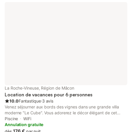
La Roche-Vineuse, Région de Mâcon
Location de vacances pour 6 personnes
10.0
Fantastique
⋅
3 avis
Venez séjourner aux bords des vignes dans une grande villa
moderne "Le Cube". Vous adorerez le décor élégant de cet
hébergement de charme. Vous disposerez d'un étage privatif
Piscine
WiFi
doté de 3 chambres, 2 salles de bain et 1 toilette, avec un petit
Annulation gratuite
salon ainsi que deux terrasses avec vue imprenable sur les
176 €
dès
par nuit