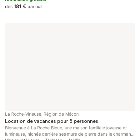
d'un séjour/cuisine avec canapé convertible, d'une salle de bain
181 €
dès
par nuit
et 2 wc. Une chambre indépendante avec baignoire et wc Tv,
Lave vaisselle, micro onde, lave linge, réseau wifi gratuit (fibre)
Promenades, randonnées, visites, dégustation de vin...
La Roche-Vineuse, Région de Mâcon
Location de vacances pour 5 personnes
Bienvenue à La Roche Bleue, une maison familiale joyeuse et
lumineuse, nichée derrière ses murs de pierre dans le charmant