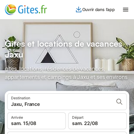
Ouvrir dans l’app
Gîtes et locations de vacances
Jaxu
gîtes, locations, résidences de vacances,
appartements et campings à Jaxu et ses environs
Destination
Jaxu, France
Arrivée
Départ
sam. 15/08
sam. 22/08