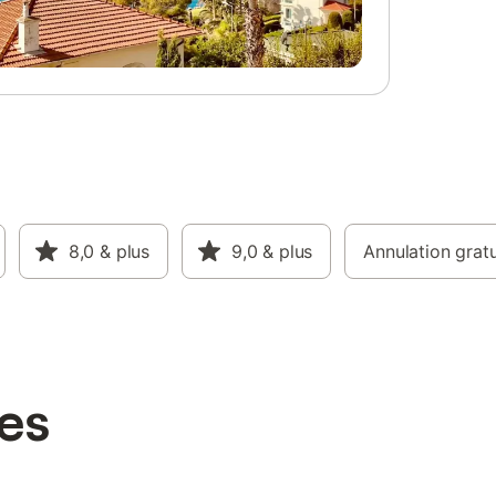
8,0
& plus
9,0
& plus
Annulation gratu
es