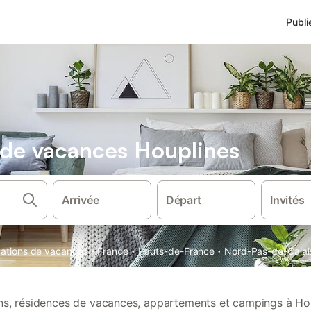
Publi
s de vacances Houplines
Arrivée
Départ
Invités
·
·
·
ocations de vacances
France
Hauts-de-France
Nord-Pas-de-Calai
ons, résidences de vacances, appartements et campings à Ho