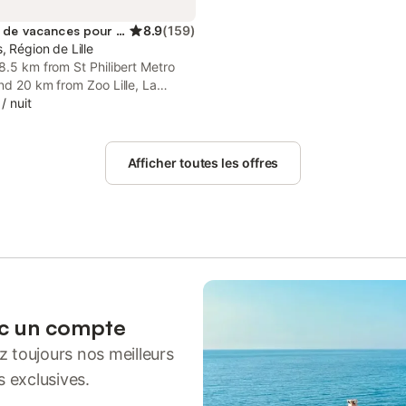
Location de vacances pour 2 personnes
8.9
(
159
)
, Région de Lille
8.5 km from St Philibert Metro
nd 20 km from Zoo Lille, La
erme des Tilleuls in Houplines
/
nuit
 air-conditioned accommodation
s of the garden and free WiFi.
Afficher toutes les offres
ec un compte
 toujours nos meilleurs
s exclusives.