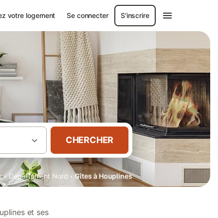
ez votre logement
Se connecter
S'inscrire
CHERCHER
·
·
s
Département Nord
Gîtes à Houplines
uplines et ses