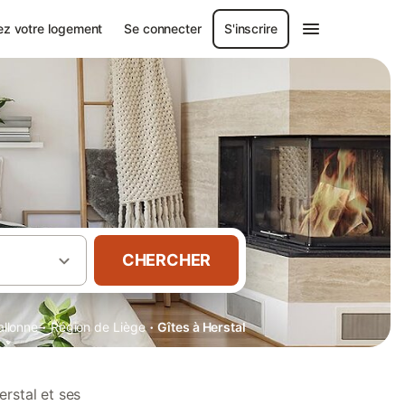
ez votre logement
Se connecter
S'inscrire
CHERCHER
·
·
allonne
Région de Liège
Gîtes à Herstal
rstal et ses