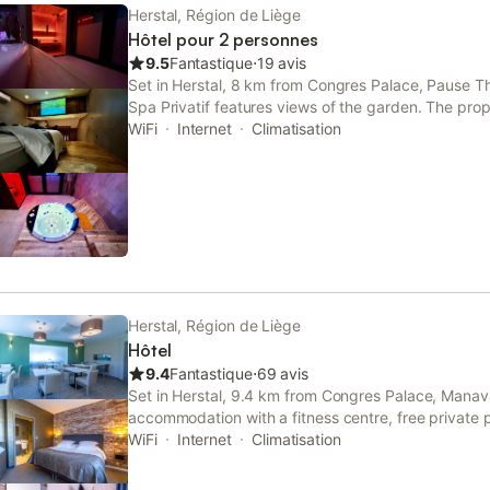
Herstal, Région de Liège
Hôtel pour 2 personnes
9.5
Fantastique
⋅
19 avis
Set in Herstal, 8 km from Congres Palace, Pause T
Spa Privatif features views of the garden. The pro
Kasteel van Rijckholt, 29 km from Basilica of Saint
WiFi
Internet
Climatisation
Vrijthof.
Herstal, Région de Liège
Hôtel
9.4
Fantastique
⋅
69 avis
Set in Herstal, 9.4 km from Congres Palace, Manav
accommodation with a fitness centre, free private 
terrace. This 3-star hotel has air-conditioned room
WiFi
Internet
Climatisation