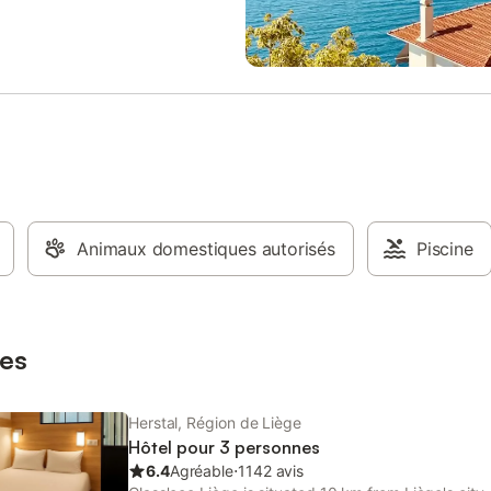
 Un salon lumineux avec Smart TV
direct à l’extérieur • Une salle de
erne avec douche, serviettes
 sèche-cheveux et fer à repasser
sine entièrement équipée : four,
es, plaques, bouilloire, machine
frigérateur, vaisselle, ustensiles
e à lessiver 🌿 Profitez
t d’une grande terrasse et d’un
ivé, parfaits pour se détendre au
ès une journée bien remplie. 📍
nt stratégique : Le loft est
Animaux domestiques autorisés
Piscine
t situé à proximité immédiate : •
g des Hauts-Sarts • Du zoning
• De l’aéroport de Bierset (Liège
• Des axes
es
Herstal, Région de Liège
Hôtel pour 3 personnes
6.4
Agréable
⋅
1142 avis