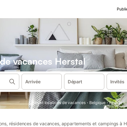
Publi
 de vacances Herstal
Arrivée
Départ
Invités
·
·
Gîtes et locations de vacances
Belgique
Région w
tions, résidences de vacances, appartements et campings à He