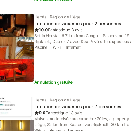
divan-lit, donnant sur une petite terrasse. Caractéri
Chambre à coucher : Une chambre spacieuse et con
soigneusement sélectionné. Salle de douche : Élégant
Herstal, Région de Liège
de douche est équipée de modernes installations. C
Location de vacances pour 2 personnes
est entièrement équipée de tous les appareils néces
10.0
Fantastique
⋅
3 avis
ustensiles et de la vaisselle. Terrasse : Profitez des
Set in Herstal, 6.7 km from Congres Palace and 19
terrasse meublée, un espace idéal pour se détend
Rijckholt, Duplex 7 avec Spa Privé offers spacious 
conviviaux. Équipements supplémentaires : Buander
accommodation with a terrace and free WiFi. A sauna
Piscine
WiFi
Internet
fonctionnelle, la buanderie intégrée est équipé
along with a hot tub.
Annulation gratuite
Herstal, Région de Liège
Location de vacances pour 7 personnes
9.0
Fantastique
⋅
13 avis
Maison modernisée au caractère 70ies, a property w
Liège, 22 km from Kasteel van Rijckholt, 30 km from
as well as 30 km from Vrijthof.
WiFi
Internet
Terrasse