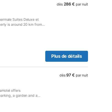
286 €
dès
par nuit
hermale Suites Deluxe et
perty is around 20 km from
 Servatius and 29 km from
Plus de détails
97 €
dès
par nuit
aHotel offers
parking, a garden and a
s with a private bathroom.