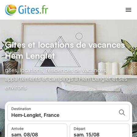
Gîtes et locations de vacances
Hem Lenglet
gîtes, locations, résidences de vacances,
appartements et campings à Hem Lenglet et ses
environs
Destination
Hem-Lenglet, France
Arrivée
Départ
sam. 08/08
sam. 15/08