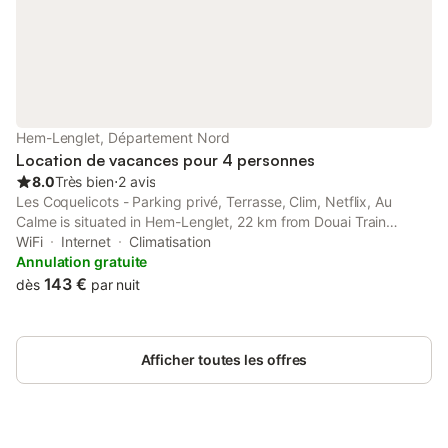
Hem-Lenglet, Département Nord
Location de vacances pour 4 personnes
8.0
Très bien
⋅
2 avis
Les Coquelicots - Parking privé, Terrasse, Clim, Netflix, Au
Calme is situated in Hem-Lenglet, 22 km from Douai Train
Station, 23 km from Ecole des Mines de Douai, as well as 29 km
WiFi
Internet
Climatisation
from Valenciennes Train Station.
Annulation gratuite
143 €
dès
par nuit
Afficher toutes les offres