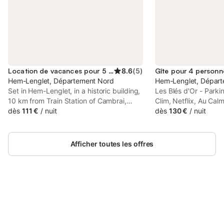
Location de vacances pour 5 personnes
8.6
(
5
)
Gîte pour 4 personn
Hem-Lenglet, Département Nord
Hem-Lenglet, Dépar
Set in Hem-Lenglet, in a historic building,
Les Blés d'Or - Parki
10 km from Train Station of Cambrai,
Clim, Netflix, Au Cal
L'acacias is a holiday home with a garden
dès
111 €
/
nuit
terrace, is set in He
dès
130 €
/
nuit
and barbecue facilities. This property
from Ecole des Mines
offers access to a patio, free private
from Valenciennes Tra
parking and free WiFi.
as 34 km from Matis
Afficher toutes les offres
Connectez-vous et économisez
Se connecter
jusqu'à 10% sur nos logements.