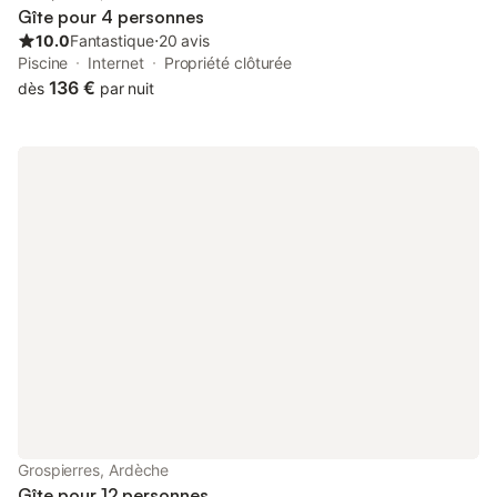
agréable. Vous pourrez bénéficier à proximité de tous les co
Gîte pour 4 personnes
10.0
Fantastique
⋅
20 avis
Piscine
Internet
Propriété clôturée
136 €
dès
par nuit
Grospierres, Ardèche
Gîte pour 12 personnes