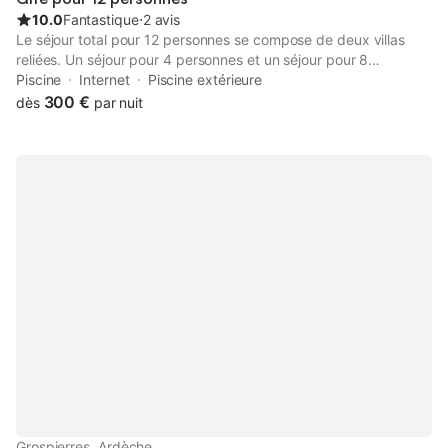
10.0
Fantastique
⋅
2 avis
Le séjour total pour 12 personnes se compose de deux villas
reliées. Un séjour pour 4 personnes et un séjour pour 8
personnes. Le séjour pour 8 personnes a une superficie de
Piscine
Internet
Piscine extérieure
160m2 et, avec la terrasse de 30m2, il est suffisamment grand
300 €
dès
par nuit
pour 12 personnes. Il dispose d'une cuisine intérieure ainsi que
d'une cuisine extérieure. Sur le terrain de 2200m2, vous
trouverez deux terrains de pétanque et une piscine chauffée de
5 par 10 mètres.
Grospierres, Ardèche