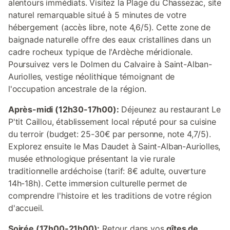
alentours immédiats. Visitez la Plage du Chassezac, site
naturel remarquable situé à 5 minutes de votre
hébergement (accès libre, note 4,6/5). Cette zone de
baignade naturelle offre des eaux cristallines dans un
cadre rocheux typique de l'Ardèche méridionale.
Poursuivez vers le Dolmen du Calvaire à Saint-Alban-
Auriolles, vestige néolithique témoignant de
l'occupation ancestrale de la région.
Après-midi (12h30-17h00):
Déjeunez au restaurant Le
P'tit Caillou, établissement local réputé pour sa cuisine
du terroir (budget: 25-30€ par personne, note 4,7/5).
Explorez ensuite le Mas Daudet à Saint-Alban-Auriolles,
musée ethnologique présentant la vie rurale
traditionnelle ardéchoise (tarif: 8€ adulte, ouverture
14h-18h). Cette immersion culturelle permet de
comprendre l'histoire et les traditions de votre région
d'accueil.
Soirée (17h00-21h00):
Retour dans vos
gîtes de