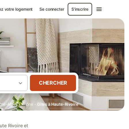
ez votre logement
Se connecter
S'inscrire
CHERCHER
·
·
ône-Alpes
Rhône
Gîtes à Haute-Rivoire
te Rivoire et