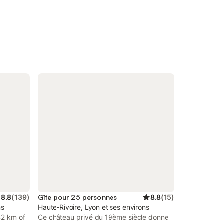
8.8
(
139
)
Gîte pour 25 personnes
8.8
(
15
)
ns
Haute-Rivoire, Lyon et ses environs
42 km of
Ce château privé du 19ème siècle donne