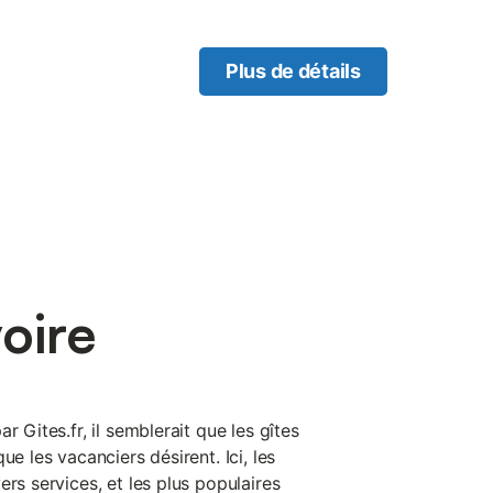
ne aile de la ferme typique
. Parking dans le chemin
ans le séjour très lumineux
Plus de détails
n (1 canapé convertible pour
mbres (1 chambre 1 lit
t bébé). Salle d'eau et wc.
st avec chaises longues,
e jardin et la campagne.
scine hors sol commune avec
eurs de jeux de société. Sur
tains d'entre eux, tout
oules de pétanque,
oire
r Gites.fr, il semblerait que les gîtes
ue les vacanciers désirent. Ici, les
ers services, et les plus populaires