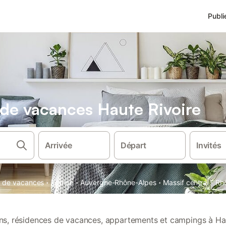
Publi
s de vacances Haute Rivoire
Arrivée
Départ
Invités
·
·
·
·
ns de vacances
France
Auvergne-Rhône-Alpes
Massif central
Rh
ions, résidences de vacances, appartements et campings à Hau