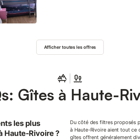
chèvre), les poules... Le gîte a été aménagé dans u
de la région et dispose d'une entrée indépendante
extérieur. De plain pied, vous entrez directement d
qui ouvre aussi sur la terrasse privative. Coin salo
2 personnes, TV), coin repas et coin cuisine. 2 cha
double et 1 chambre 2 lits simples superposés + 1 li
A l'extérieur, la terrasse de 20m² orientée Sud et E
Afficher toutes les offres
parasol et barbecue offre une vue imprenable sur l
Entre juin et septembre, vous aurez accès à la pi
les propriétaires. Les propriétaires sont collectionn
demande, ils pourront mettre à votre disposition cer
comme de nombreux jeux en extérieur : Mölkky, b
raquettes et volants, frizbee, lu
s: Gîtes à Haute-Riv
nts les plus
Du côté des filtres proposés pa
à Haute-Rivoire aient tout ce q
à Haute-Rivoire ?
gîtes offrent généralement div