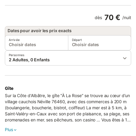
70 €
dès
/
nuit
Dates pour avoir les prix exacts
Arrivée
Départ
Choisir dates
Choisir dates
Personnes
2 Adultes, 0 Enfants
Gîte
Sur la Côte d'Albâtre, le gîte "À La Rose" se trouve au cœur d’un
village cauchois Néville 76460, avec des commerces à 200 m
(boulangerie, boucherie, bistrot, coiffeur) La mer est à 5 km, à
Saint-Valéry-en-Caux avec son port de plaisance, sa plage, ses
promenades en mer, ses pêcheurs, son casino … Vous êtes à 10
km de Veules-les-Roses (classé parmi les plus beaux villages
Plus
français), son chemin des Cressonnières et de Veulettes-sur-Mer