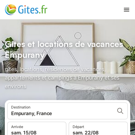
Gîtes et locations de vacances
Empurany
gîtes, locations, résidences de vacances,
appartements et campings à Empurany et ses
environs
Destination
Empurany, France
Arrivée
Départ
sam. 15/08
sam. 22/08