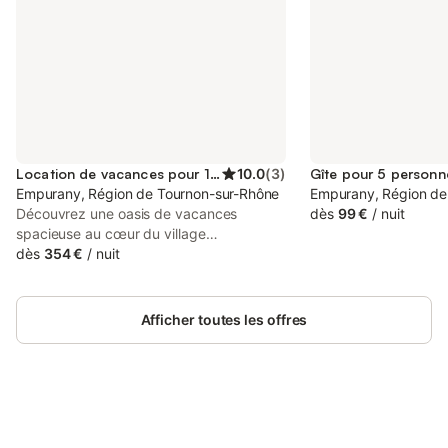
Location de vacances pour 14 personnes
10.0
(
3
)
Gîte pour 5 personn
Empurany, Région de Tournon-sur-Rhône
Empurany, Région de
Découvrez une oasis de vacances
dès
99 €
/
nuit
spacieuse au cœur du village
d'Empurany, disposant d'une piscine
dès
354 €
/
nuit
privée chauffée pour des vacances
idylliques en Ardèche. Cette ancienne
école de garçons, rénovée avec amour
Afficher toutes les offres
en 2021, offre un mélange de charme
historique et de confort moderne. Le rez-
de-chaussée dispose d'un grand espace
de vie avec une cuisine bien équipée, un
salon confortable avec cheminée et un
espace spécial pour les jeux de société.
Connectez-vous et économisez
Se connecter