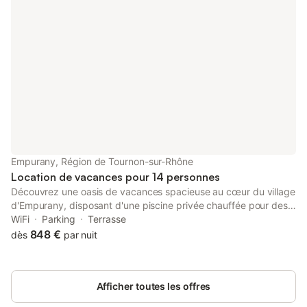
Empurany, Région de Tournon-sur-Rhône
Location de vacances pour 14 personnes
Découvrez une oasis de vacances spacieuse au cœur du village
d'Empurany, disposant d'une piscine privée chauffée pour des
vacances idylliques en Ardèche. Cette ancienne école de
WiFi
Parking
Terrasse
garçons, rénovée avec amour en 2021, offre un mélange de
848 €
dès
par nuit
charme historique et de confort moderne. Le rez-de-chaussée
dispose d'un grand espace de vie avec une cuisine bien
équipée, un salon confortable avec cheminée et un espace
Afficher toutes les offres
spécial pour les jeux de société. La cuisine dispose d'appareils
modernes, dont un îlot central, ce qui en fait un centre de