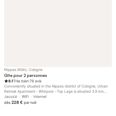
Nippes (Köln), Cologne
Gîte pour 2 personnes
8.1
Très bien
⋅
79 avis
Conveniently situated in the Nippes district of Cologne, Urban
Retreat Apartment - Whirpool - Top Lage is situated 3.9 km
from Saint Gereon's Basilica, 3.9 km from National Socialism
Jacuzzi
WiFi
Internet
Documentation Centre and 4.3 km from Musical Dome Cologne.
228 €
dès
par nuit