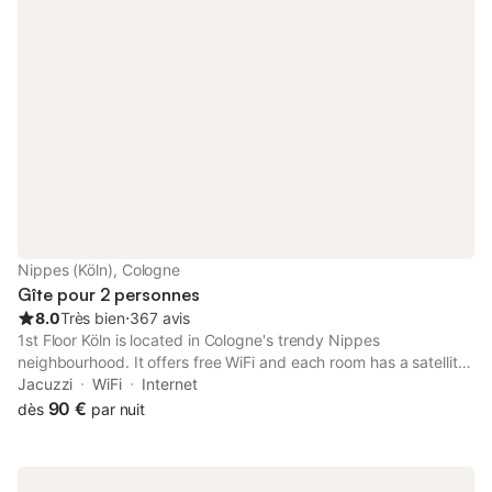
Nippes (Köln), Cologne
Gîte pour 2 personnes
8.0
Très bien
⋅
367 avis
1st Floor Köln is located in Cologne's trendy Nippes
neighbourhood. It offers free WiFi and each room has a satellite
TV and an iPod docking station as well as a coffee machine.
Jacuzzi
WiFi
Internet
The private bathrooms also come with a bath or shower and a
90 €
dès
par nuit
hairdryer.