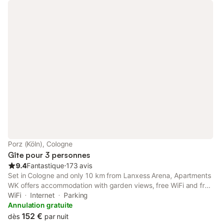
Porz (Köln), Cologne
Gîte pour 3 personnes
9.4
Fantastique
⋅
173 avis
Set in Cologne and only 10 km from Lanxess Arena, Apartments
WK offers accommodation with garden views, free WiFi and free
private parking. There is a private entrance at the apartment for
WiFi
Internet
Parking
the convenience of those who stay.
Annulation gratuite
152 €
dès
par nuit