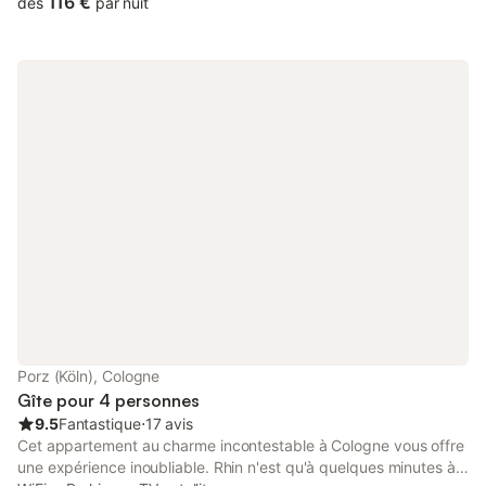
116 €
dès
par nuit
cathédrale de Cologne, dans la vieille ville et dans le centre de
Cologne. Beethovenpark, Klettenbergpark et Decksteiner
Weiher vous invitent à vous promener, à vous détendre et à faire
un barbecue. En hiver (neige fournie), vous pouvez également
conduire Schllitten. Les événements majeurs de la Lanxes Arena
peuvent également être facilement et rapidement atteints sans
voiture. L'autoroute directe A4 (environ 1 km) permet des
excursions dans les environs, telles que. Par exemple, le
Phantasialand à Brühl. Comment s'y rendre: depuis l'aéroport,
vous pouvez rejoindre l'appartement par les transports en
commun. Un trajet en taxi jusqu'à l'appartement coûte environ
25 €. En voiture, vous arrivez à l'appartement par l'autoroute
A4, sortie Klettenberg. À partir de là, il vous reste environ 1
kilomètre. Lieu / Nourriture / Divertissement: L'appartement est
situé dans le centre de Cologne Sülz / Klettenberg. La gare
principale est accessible en 12-15 minutes en transports en
commun. La jetée pour les excursions en bateau en 12 minutes
Porz (Köln), Cologne
environ, la cathédrale de Cologne en 12 minutes envi
Gîte pour 4 personnes
9.5
Fantastique
⋅
17 avis
Cet appartement au charme incontestable à Cologne vous offre
une expérience inoubliable. Rhin n'est qu'à quelques minutes à