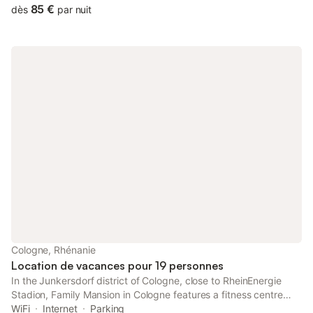
Documentation Centre.
85 €
dès
par nuit
Cologne, Rhénanie
Location de vacances pour 19 personnes
In the Junkersdorf district of Cologne, close to RheinEnergie
Stadion, Family Mansion in Cologne features a fitness centre
and a washing machine. This property offers access to a
WiFi
Internet
Parking