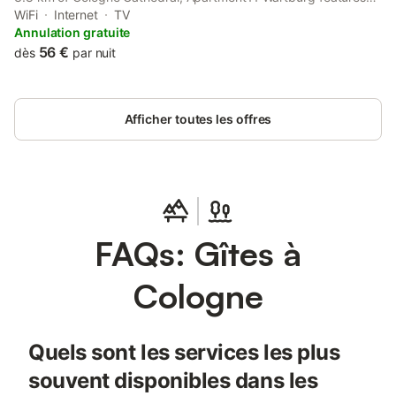
rooms with free WiFi. The property has garden and city views,
WiFi
Internet
TV
and is 3.8 km from Museum Ludwig.
Annulation gratuite
56 €
dès
par nuit
Afficher toutes les offres
FAQs: Gîtes à
Cologne
Quels sont les services les plus
souvent disponibles dans les