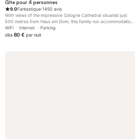
Gîte pour 4 personnes
9.0
Fantastique
⋅
1450 avis
With views of the impressive Cologne Cathedral situated just
500 metres from Haus am Dom, this family-run accommodation
offers rooms and apartments with free WiFi and kitchen
WiFi
Internet
Parking
facilities.
80 €
dès
par nuit