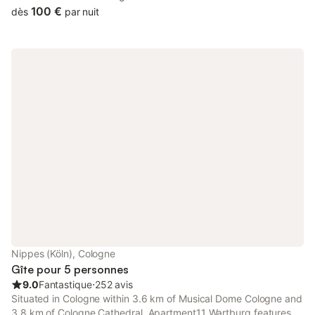
terrace, a pool table, free private parking and free WiFi.
100 €
dès
par nuit
Nippes (Köln), Cologne
Gîte pour 5 personnes
9.0
Fantastique
⋅
252 avis
Situated in Cologne within 3.6 km of Musical Dome Cologne and
3.8 km of Cologne Cathedral, Apartment11 Wartburg features