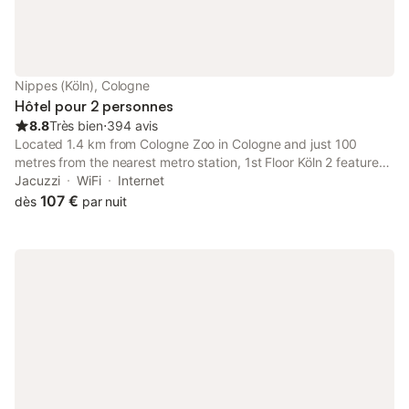
café ainsi qu'un salon de coiffure. L'entrée est privée et
l'appartement offre une vue sur une rue calme.
Nippes (Köln), Cologne
Hôtel pour 2 personnes
8.8
Très bien
⋅
394 avis
Located 1.4 km from Cologne Zoo in Cologne and just 100
metres from the nearest metro station, 1st Floor Köln 2 features
free WiFi access and on-site private parking.
Jacuzzi
WiFi
Internet
107 €
dès
par nuit