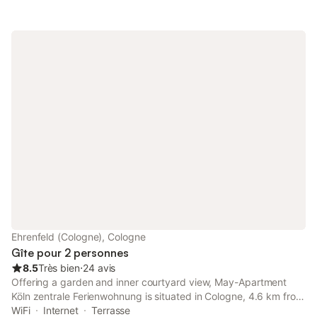
Ehrenfeld (Cologne), Cologne
Gîte pour 2 personnes
8.5
Très bien
⋅
24 avis
Offering a garden and inner courtyard view, May-Apartment
Köln zentrale Ferienwohnung is situated in Cologne, 4.6 km from
Saint Gereon's Basilica and 5.2 km from National Socialism
WiFi
Internet
Terrasse