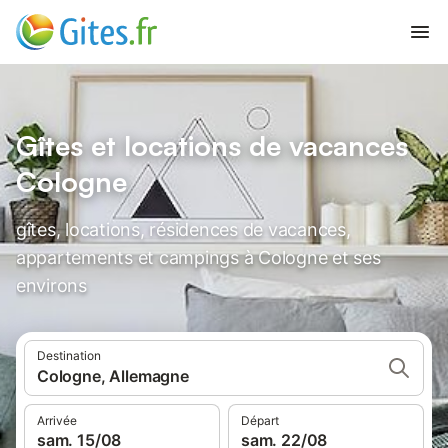
Gîtes et locations de vacances
Cologne
gîtes, locations, résidences de vacances,
appartements et campings à Cologne et ses
environs
Destination
Cologne, Allemagne
Arrivée
Départ
sam. 15/08
sam. 22/08