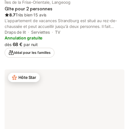
Îles de la Frise-Orientale, Langeoog
Gîte pour 2 personnes
8.7
Très bien
⋅
15 avis
L'appartement de vacances Strandburg est situé au rez-de-
chaussée et peut accueillir jusqu'à deux personnes. Il fait
environ 33 m² et dispose d'une pièce à vivre servant également
Draps de lit
Serviettes
TV
de chambre, avec un lit double. La salle de bain est équipée
Annulation gratuite
d'une douche et de toilettes. Le Strandburg dispose d'une
68 €
dès
par nuit
cuisine équipée complète, d'une télévision par câble et d'une
Idéal pour les familles
chaîne hi-fi. Un lit d'enfant et une chaise haute sont disponibles
sur demande, et la machine à laver se trouve dans une
buanderie séparée de la maison.
Hôte Star