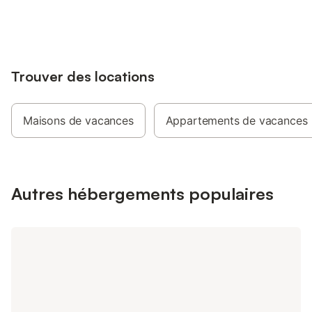
jusqu'à 10% sur nos logements.
Nous mettons volonti
disposition un lit de
haute. Une place de p
disposition de nos h
vous convaincront ég
Trouver des locations
serviettes inclus. Le
domestiques sont le
nous. Il est interdit 
appartement de vacan
Maisons de vacances
Appartements de vacances
la table de ping-pong
environ 4-5 minutes 
bâtiment principal "
trouve également la 
Autres hébergements populaires