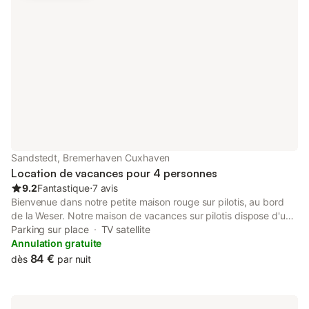
être fermée en saison.***
Sandstedt, Bremerhaven Cuxhaven
Location de vacances pour 4 personnes
9.2
Fantastique
⋅
7 avis
Bienvenue dans notre petite maison rouge sur pilotis, au bord
de la Weser. Notre maison de vacances sur pilotis dispose d'une
chambre avec un lit double (200 cm x 200 cm) et une grande
Parking sur place
TV satellite
armoire. Un petit balcon séparé pour profiter du lever du soleil
Annulation gratuite
fait également partie de la chambre. Une autre chambre
84 €
dès
par nuit
dispose de lits superposés (90 cm x 200 cm). La salle de bain
avec lumière du jour est équipée d'une douche, d'un lavabo, de
toilettes, d'une machine à laver et d'un sèche-linge. La nouvelle