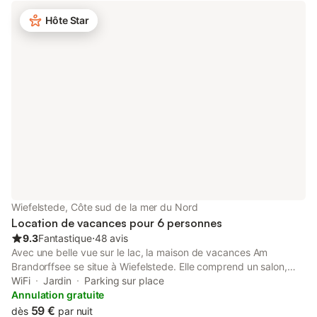
Hôte Star
Wiefelstede, Côte sud de la mer du Nord
Location de vacances pour 6 personnes
9.3
Fantastique
⋅
48 avis
Avec une belle vue sur le lac, la maison de vacances Am
Brandorffsee se situe à Wiefelstede. Elle comprend un salon,
une cuisine bien équipée, 3 chambres et 2 salles de bain,
WiFi
Jardin
Parking sur place
pouvant accueillir 6 personnes. Vous y trouverez aussi une
Annulation gratuite
télévision et un lave-linge. Un lit bébé et une chaise haute sont
59 €
dès
par nuit