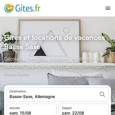
Gîtes et locations de vacances
Basse Saxe
Découvrez nos gîtes, locations, résidences de
vacances, appartements et campings en région
Basse Saxe.
Destination
Basse-Saxe, Allemagne
Arrivée
Départ
sam. 15/08
sam. 22/08