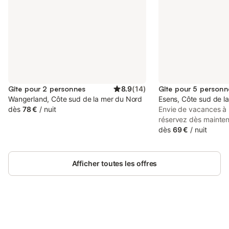
Gîte pour 2 personnes
8.9
(
14
)
Gîte pour 5 personn
Wangerland, Côte sud de la mer du Nord
Esens, Côte sud de l
dès
78 €
/
nuit
Envie de vacances à 
réservez dès mainten
appartement de vaca
dès
69 €
/
nuit
vacances de 70 m² p
personnes. Nous met
disposition de nos hô
Afficher toutes les offres
agréable, une télévis
disposition. Vous po
sur la terrasse, boire
simplement lire un bon
vacances ? C'est parti
Connectez-vous et économisez
équipée, même avec u
Se connecter