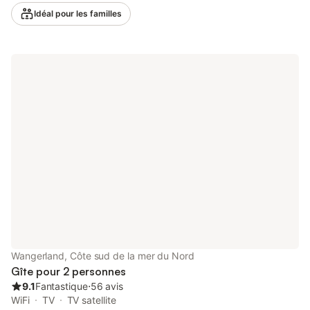
également à votre disposition. Profitez d’un espace extérieur
Idéal pour les familles
privé avec jardin, terrasse ouverte et barbecue. La maison se
trouve sur un terrain boisé, à proximité de la plage du lac. Un
arrêt de bus est accessible à pied. Deux places de parking sont
disponibles sur la propriété. Maximum 2 animaux de compagnie
admis. Les animaux, notamment les chiens, doivent toujours
être surveillés et/ou tenus en laisse sur la propriété. Ils ne sont
pas autorisés sur la plage ou dans le lac. Il est interdit de fumer
dans la maison. Les serviettes et le linge de lit ne sont pas inclus
dans le prix de la nuitée et doivent être apportés par vos soins.
Un local pour motos et vélos est à votre disposition. Nous
appliquons des consignes pour vous aider à trier correctement
vos déchets. Plus d’informations sur place. La maison est
équipée de dispositifs d’économie d’eau et de lumière. Des
matériaux durables ont été utilisés pour l’isolation des murs et
du toit.
Wangerland, Côte sud de la mer du Nord
Gîte pour 2 personnes
9.1
Fantastique
⋅
56 avis
WiFi
TV
TV satellite