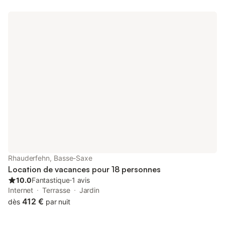
holiday. Inside the flat, you will find a well thought-out interior
that leaves nothing to be desired. The bedroom with a
comfortable double bed promises peaceful and restful nights.
For younger guests, the children's room offers a bunk bed under
a twinkling starry sky, a real highlight that is sure to delight. The
offer is rounded off by the option of an additional extra bed and
a bathroom with a modern, walk-in rain shower. The outdoor
area also leaves little to be desired: direct access to the balcony
from the living room allows you to enjoy the fresh air and the
sun's rays. The solar-heated pool area, which was built in 2008
and renovated in 2018, offers perfect opportunities for
relaxation. Depending on the weather, the pool is available from
May to September - an ideal place to relax and enjoy. The flat is
in an attractive location with a newly designed car park right
outside the door, which was completed in summer 2017. The
surrounding area invites you to enjoy a variety of activities, and
Rhauderfehn, Basse-Saxe
for small
Location de vacances pour 18 personnes
10.0
Fantastique
⋅
1 avis
Internet
Terrasse
Jardin
412 €
dès
par nuit