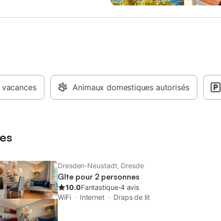
s une machine à café et un
banque se trouvent à proximité
teur. Conditions d'annulation / de
immédiate. Local à vélos, jardin 
Veuillez payer le prix total
barbecue, lave-linge (payant), ling
plus la taxe de séjour en espèces
serviettes et plus encore. Veuille
ée / avant le départ. Les paiements
abstenir d'amener des animaux d
 de crédit ou carte EC ne sont
maisons familiales en raison de l'
bles. Veuillez payer le prix total
des maisons pour les personnes
plus la taxe de séjour en espèces
allergiques. **Conditions d'annula
ée. Les paiements par carte de
paiement** Annulation : Il est
 vacances
Animaux domestiques autorisés
 carte EC sont possibles.
généralement possible d'annuler 
s d'annulation Les annulations
réservation de l'appartement. B
uites jusqu'à 21 jours avant
frais d'annulation pour l'appartem
 Ju
Annulation écrite possible jusqu'à
avant l'arrivée, à partir de 14 jou
es
Dresden-Neustadt, Dresde
Gîte pour 2 personnes
10.0
Fantastique
⋅
4 avis
WiFi
Internet
Draps de lit