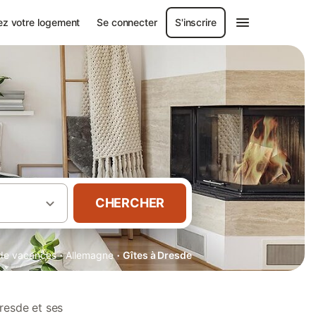
ez votre logement
Se connecter
S'inscrire
CHERCHER
·
·
s de vacances
Allemagne
Gîtes à Dresde
resde et ses