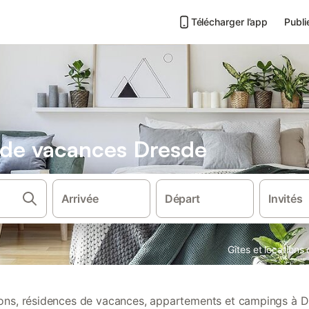
Télécharger l’app
Publi
s de vacances Dresde
Arrivée
Départ
Invités
Gîtes et location
tions, résidences de vacances, appartements et campings à D