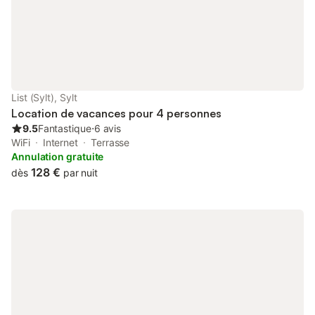
à pied en passant par les dunes, la ville à environ 10 minutes en
passant par la promenade. Emplacements pour voitures selon
disponibilité dans la maison (cour intérieure). Prix pour une
occupation à 2 personnes, supplément pour le 3ème adulte :
5,00 €/personne par jour.
List (Sylt), Sylt
Location de vacances pour 4 personnes
9.5
Fantastique
⋅
6 avis
WiFi
Internet
Terrasse
Annulation gratuite
128 €
dès
par nuit