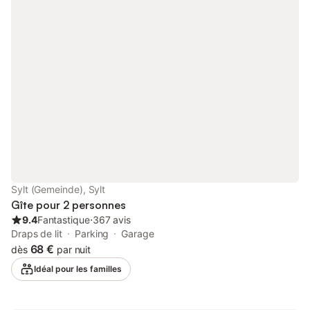
et un lit bébé ainsi qu'une chaise haute peuvent être fournis.
Profitez également d'une piscine intérieure chauffée commune
et d'un jardin partagé, parfaits pour des matinées relaxantes.
Un court de tennis se trouve à 15 minutes à pied de la propriété.
Un parking sur place est disponible. Un animal de compagnie
est accepté. Il est interdit de fumer et d'organiser des
événements. L'établissement dispose d'un système de self
check-in pratique. Après votre réservation, veuillez remplir le
formulaire de contact qui vous sera envoyé par e-mail, en
incluant votre adresse, afin d'aider l'hôte à préparer au mieux
votre séjour.
Sylt (Gemeinde), Sylt
Gîte pour 2 personnes
9.4
Fantastique
⋅
367 avis
Draps de lit
Parking
Garage
68 €
dès
par nuit
Idéal pour les familles