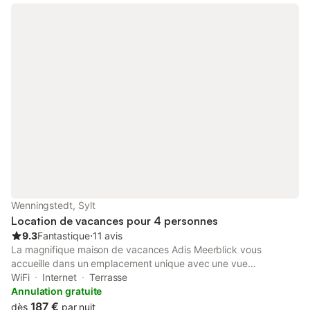
Wenningstedt, Sylt
Location de vacances pour 4 personnes
9.3
Fantastique
⋅
11 avis
La magnifique maison de vacances Adis Meerblick vous
accueille dans un emplacement unique avec une vue
enchanteresse sur les dunes et la mer. Sur un généreux espace
WiFi
Internet
Terrasse
de 105 m², cette partie de maison de vacances vous offre tout
Annulation gratuite
le confort imaginable, pour un maximum de 4 personnes. Au
187 €
dès
par nuit