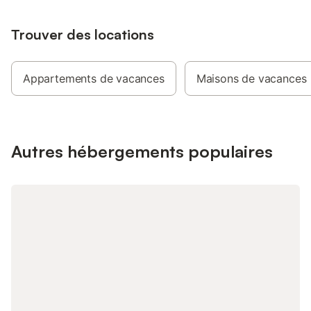
imprenable sur le p
Sylt. Vous pourrez y
Trouver des locations
pleinement et vous in
confortablement dans
Salle à manger et cui
salle à manger ouver
Appartements de vacances
Maisons de vacances
régaler à votre guise.
est bien équipé pour
et des boissons simp
rez-de-chaussée, vo
jolie petite chambre a
Autres hébergements populaires
De plus, une chambre
sol. Celle-ci dispose 
double confortable.
sont équipées de télé
bain Vous disposerez
bain dans ce logemen
salon se trouve une 
WC. De plus, au sous-
salle de bain avec ba
sous-sol de la maiso
laver et un sèche-lin
en ta