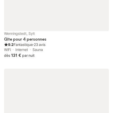
avec une table, un placard mural avec un lit double, ainsi qu'une
télévision à écran plat câblée et une radio. Un accès Wi-Fi
gratuit (sans garantie) est disponible dans tout le bâtiment.
Directement devant la fenêtre côté mer, l'espace repas est
aménagé et offre une vue unique sur la mer du Nord pendant
vos repas. Le balcon orienté ouest est équipé de meubles de
balcon et offre une vue imprenable sur la mer jusqu'à l'horizon
Wenningstedt, Sylt
infini. Linge de location (obligatoire) : Le forfait linge comprend :
Gîte pour 4 personnes
3x serviettes de toilette, 1x grande serviette de bain, 1x tapis
9.2
Fantastique
⋅
23 avis
de ba
WiFi
Internet
Sauna
131 €
dès
par nuit