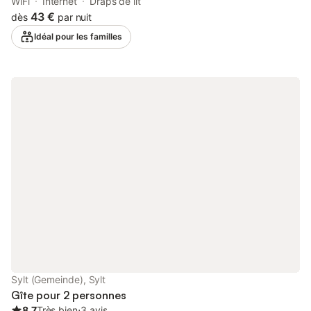
WiFi
Internet
Draps de lit
43 €
dès
par nuit
Idéal pour les familles
Sylt (Gemeinde), Sylt
Gîte pour 2 personnes
8.7
Très bien
⋅
3 avis