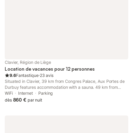
Clavier, Région de Liège
Location de vacances pour 12 personnes
9.6
Fantastique
⋅
23 avis
Situated in Clavier, 39 km from Congres Palace, Aux Portes de
Durbuy features accommodation with a sauna. 49 km from
Plopsa Coo and 14 km from Hamoir, the property offers a
WiFi
Internet
Parking
garden and a bar.
860 €
dès
par nuit