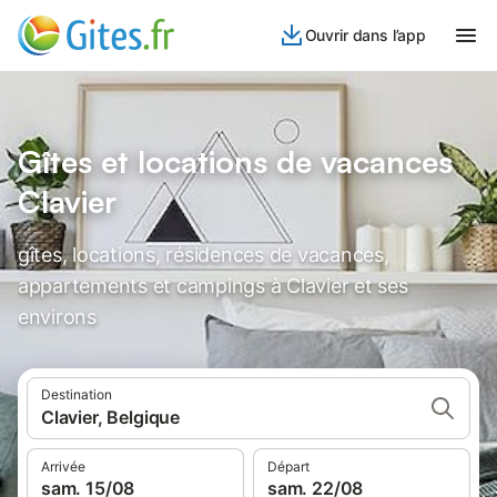
Ouvrir dans l’app
Gîtes et locations de vacances
Clavier
gîtes, locations, résidences de vacances,
appartements et campings à Clavier et ses
environs
Destination
Clavier, Belgique
Arrivée
Départ
sam. 15/08
sam. 22/08