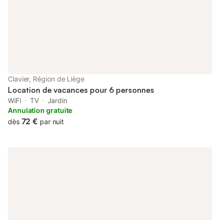
couchages confortables. Une barrière de sécurité pour escalier
assure la sécurité des jeunes enfants. La salle de bain
comprend une douche, un lavabo et des toilettes. À l'extérieur,
profitez d'une terrasse couverte, d'un jardin privé, d'un
barbecue et d'un bain à bulles relaxant sous les étoiles. La
région offre de délicieux restaurants à moins de 8 km. Essayez
les burgers gourmets à Niglo Burger, profitez du charme au
bord de la rivière à La Piazza, ou savourez les saveurs italiennes
Clavier, Région de Liège
à Les délices d'Italie. Que v
Location de vacances pour 6 personnes
WiFi
TV
Jardin
Annulation gratuite
72 €
dès
par nuit