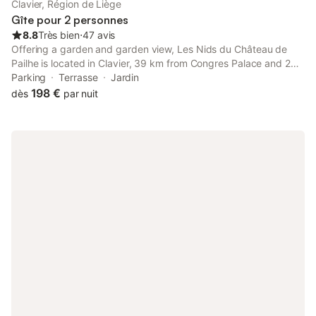
Clavier, Région de Liège
Gîte pour 2 personnes
8.8
Très bien
⋅
47 avis
Offering a garden and garden view, Les Nids du Château de
Pailhe is located in Clavier, 39 km from Congres Palace and 25
km from Jehay-Bodegnée Castle. This property offers access to
Parking
Terrasse
Jardin
a terrace and free private parking.
198 €
dès
par nuit