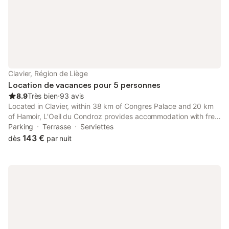
Clavier, Région de Liège
Location de vacances pour 5 personnes
8.9
Très bien
⋅
93 avis
Located in Clavier, within 38 km of Congres Palace and 20 km
of Hamoir, L'Oeil du Condroz provides accommodation with free
bikes as well as free private parking for guests who drive.
Parking
Terrasse
Serviettes
143 €
dès
par nuit