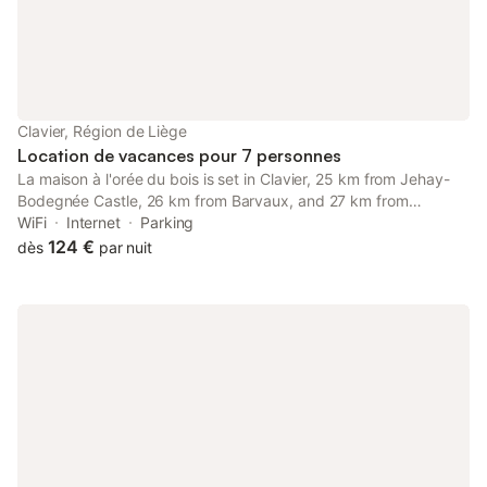
idéal pour les repas en plein air. Un sauna est à votre disposition
et un parking est disponible sur place, incluant une borne de
recharge pour véhicules électriques. L'appartement est situé à 4
km du centre-ville, à 200 m d'un supermarché et à 10,5 km de
la piste de ski la plus proche. Les environs offrent des
possibilités de randonnées à pied et à vélo pour explorer la
Clavier, Région de Liège
région.
Location de vacances pour 7 personnes
La maison à l'orée du bois is set in Clavier, 25 km from Jehay-
Bodegnée Castle, 26 km from Barvaux, and 27 km from
Labyrinths. It is situated 40 km from Congres Palace and
WiFi
Internet
Parking
features free WiFi and free private parking.
124 €
dès
par nuit