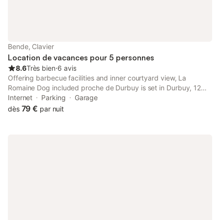
Bende, Clavier
Location de vacances pour 5 personnes
8.6
Très bien
⋅
6 avis
Offering barbecue facilities and inner courtyard view, La
Romaine Dog included proche de Durbuy is set in Durbuy, 12
km from Hamoir and 16 km from The Labyrinth of Barvaux-sur-
Internet
Parking
Garage
Ourthe.
79 €
dès
par nuit