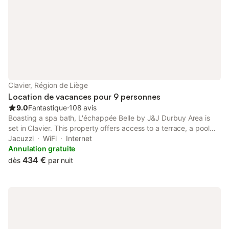
Clavier, Région de Liège
Location de vacances pour 9 personnes
9.0
Fantastique
⋅
108 avis
Boasting a spa bath, L'échappée Belle by J&J Durbuy Area is
set in Clavier. This property offers access to a terrace, a pool
table, free private parking and free WiFi. The holiday home has
Jacuzzi
WiFi
Internet
a barbecue and a hot tub.
Annulation gratuite
434 €
dès
par nuit