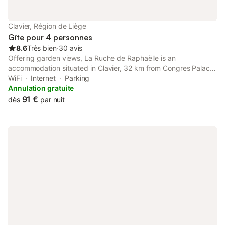
Clavier, Région de Liège
Gîte pour 4 personnes
8.6
Très bien
⋅
30 avis
Offering garden views, La Ruche de Raphaëlle is an
accommodation situated in Clavier, 32 km from Congres Palace
and 19 km from Hamoir.
WiFi
Internet
Parking
Annulation gratuite
91 €
dès
par nuit