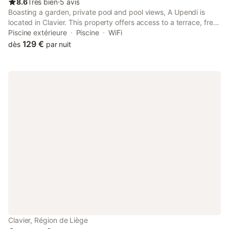
8.6
Très bien
⋅
5 avis
Boasting a garden, private pool and pool views, A Upendi is
located in Clavier. This property offers access to a terrace, free
private parking and free WiFi. The property is non-smoking and
Piscine extérieure
Piscine
WiFi
is set 40 km from Congres Palace.
129 €
dès
par nuit
Clavier, Région de Liège