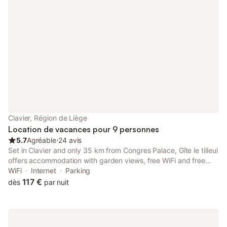
Clavier, Région de Liège
Location de vacances pour 9 personnes
5.7
Agréable
⋅
24 avis
Set in Clavier and only 35 km from Congres Palace, Gîte le tilleul
offers accommodation with garden views, free WiFi and free
private parking. The property is around 20 km from Grotte de
WiFi
Internet
Parking
Comblain, 23 km from Barvaux and 23 km from Sy.
117 €
dès
par nuit