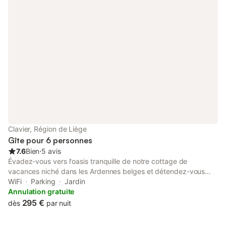
Clavier, Région de Liège
Gîte pour 6 personnes
7.6
Bien
⋅
5 avis
Évadez-vous vers l'oasis tranquille de notre cottage de
vacances niché dans les Ardennes belges et détendez-vous
totalement dans la nature. Notre ancienne ferme isolée se
WiFi
Parking
Jardin
trouve à seulement 20 minutes de Durbuy et Ciney et à 30
Annulation gratuite
minutes de Namur, Liège et Rochefort, tout en offrant tout le
295 €
dès
par nuit
confort moderne tout en préservant le charme et l'atmosphère
chaleureuse du passé. Découvrez l'atmosphère sereine et