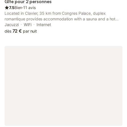
Gîte pour 2 personnes
7.5
Bien
⋅
11 avis
Located in Clavier, 35 km from Congres Palace, duplex
romantique provides accommodation with a sauna and a hot
tub. This property offers access to a terrace, free private
Jacuzzi
WiFi
Internet
parking and free WiFi.
72 €
dès
par nuit