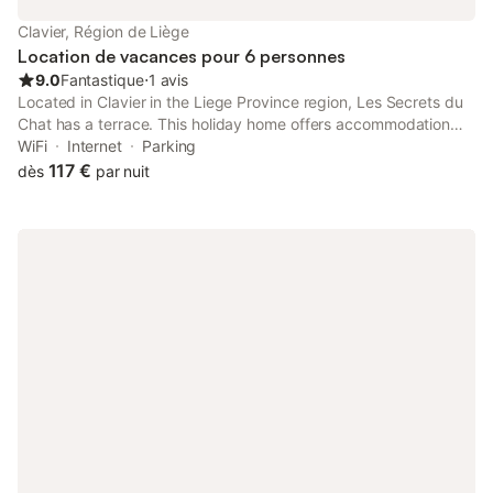
Clavier, Région de Liège
Location de vacances pour 6 personnes
9.0
Fantastique
⋅
1 avis
Located in Clavier in the Liege Province region, Les Secrets du
Chat has a terrace. This holiday home offers accommodation
with a balcony. Providing free WiFi throughout the property, the
WiFi
Internet
Parking
non-smoking holiday home features a sauna.
117 €
dès
par nuit