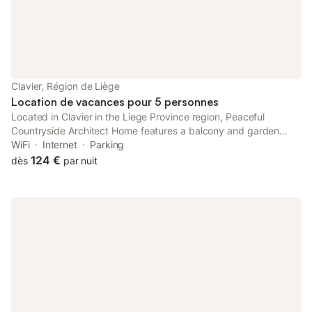
Clavier, Région de Liège
Location de vacances pour 5 personnes
Located in Clavier in the Liege Province region, Peaceful
Countryside Architect Home features a balcony and garden
views. This property offers access to a terrace, free private
WiFi
Internet
Parking
parking and free WiFi.
124 €
dès
par nuit