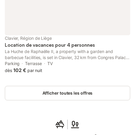
Clavier, Région de Liège
Location de vacances pour 4 personnes
La Huche de Raphaëlle II, a property with a garden and
barbecue facilities, is set in Clavier, 32 km from Congres Palace,
19 km from Hamoir, as well as 22 km from Jehay-Bodegnée
Parking
Terrasse
TV
Castle.
102 €
dès
par nuit
Afficher toutes les offres