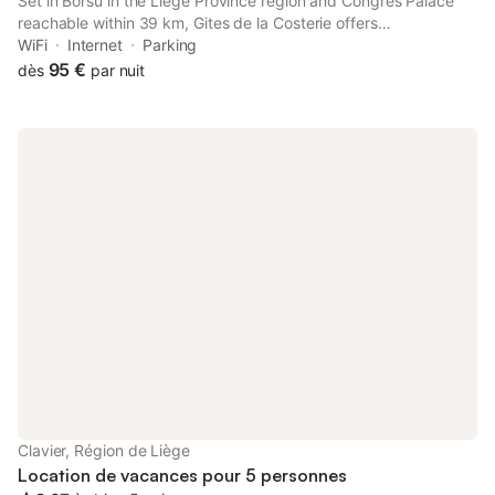
Set in Borsu in the Liege Province region and Congres Palace
reachable within 39 km, Gites de la Costerie offers
accommodation with free WiFi, a children's playground, a
WiFi
Internet
Parking
garden and free private parking.
95 €
dès
par nuit
Clavier, Région de Liège
Location de vacances pour 5 personnes