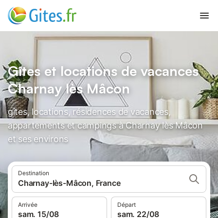
Gîtes et locations de vacances
Charnay lès Mâcon
gîtes, locations, résidences de vacances,
appartements et campings à Charnay lès Mâcon
et ses environs
Destination
Charnay-lès-Mâcon, France
Arrivée
Départ
sam. 15/08
sam. 22/08