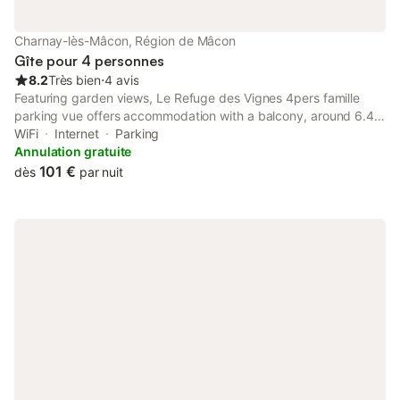
Charnay-lès-Mâcon, Région de Mâcon
Gîte pour 4 personnes
8.2
Très bien
⋅
4 avis
Featuring garden views, Le Refuge des Vignes 4pers famille
parking vue offers accommodation with a balcony, around 6.4
km from Mâcon Exhibition Centre. This property offers access
WiFi
Internet
Parking
to a terrace, free private parking and free WiFi.
Annulation gratuite
101 €
dès
par nuit