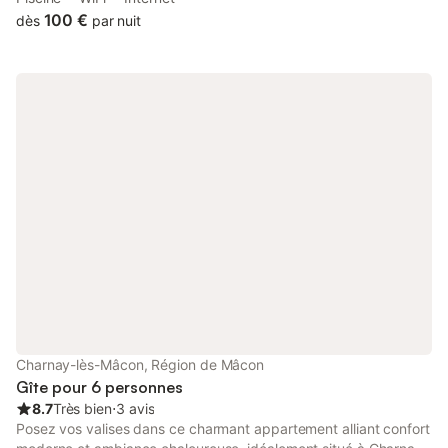
45 km from Ainterexpo, 1.
100 €
dès
par nuit
Charnay-lès-Mâcon, Région de Mâcon
Gîte pour 6 personnes
8.7
Très bien
⋅
3 avis
Posez vos valises dans ce charmant appartement alliant confort