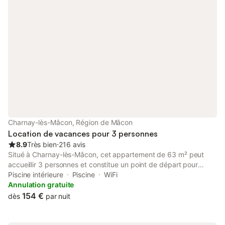
Charnay-lès-Mâcon, Région de Mâcon
Location de vacances pour 3 personnes
8.9
Très bien
⋅
216 avis
Situé à Charnay-lès-Mâcon, cet appartement de 63 m² peut
accueillir 3 personnes et constitue un point de départ pour
explorer la région. Le logement comprend 2 chambres, l'une
Piscine intérieure
Piscine
WiFi
avec un lit king-size et l'autre avec un lit simple, ainsi qu'une
Annulation gratuite
salle de bains et une kitchenette équipée de plaques de
154 €
dès
par nuit
cuisson, d'un micro-ondes, d'un grille-pain et d'une machine à
café pour vos besoins quotidiens. À l'intérieur, vous trouverez un
coin salon avec une télévision à écran plat, des chaînes câblées