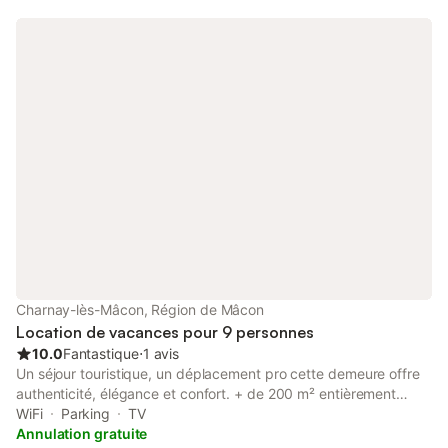
Charnay-lès-Mâcon, Région de Mâcon
Location de vacances pour 9 personnes
10.0
Fantastique
⋅
1 avis
Un séjour touristique, un déplacement pro cette demeure offre
authenticité, élégance et confort. + de 200 m² entièrement
privatisés Niveau 1 : Vaste salon Cuisine entièrement équipée
WiFi
Parking
TV
Chambre 1 avec lit 140x190 Chambre 2avec lit 140x190
Annulation gratuite