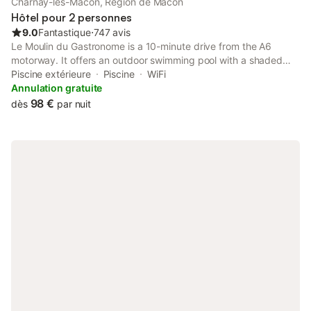
Charnay-lès-Mâcon, Région de Mâcon
Hôtel pour 2 personnes
9.0
Fantastique
⋅
747 avis
Le Moulin du Gastronome is a 10-minute drive from the A6
motorway. It offers an outdoor swimming pool with a shaded
garden. Each guest room is soundproofed, air-conditioned and
Piscine extérieure
Piscine
WiFi
has a flat-screen TV.
Annulation gratuite
98 €
dès
par nuit