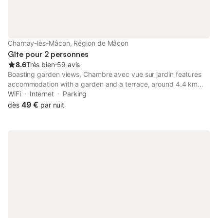
Charnay-lès-Mâcon, Région de Mâcon
Gîte pour 2 personnes
8.6
Très bien
⋅
59 avis
Boasting garden views, Chambre avec vue sur jardin features
accommodation with a garden and a terrace, around 4.4 km
from Mâcon Exhibition Centre. Both free WiFi and parking on-
WiFi
Internet
Parking
site are accessible at the homestay free of charge.
49 €
dès
par nuit