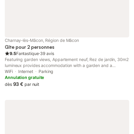
Charnay-lès-Mâcon, Région de Mâcon
Gîte pour 2 personnes
9.5
Fantastique
⋅
39 avis
Featuring garden views, Appartement neuf, Rez de jardin, 30m2
lumineux provides accommodation with a garden and a
balcony, around 7.5 km from Mâcon Exhibition Centre. This
WiFi
Internet
Parking
property offers access to a terrace, free private parking and
Annulation gratuite
free WiFi.
93 €
dès
par nuit