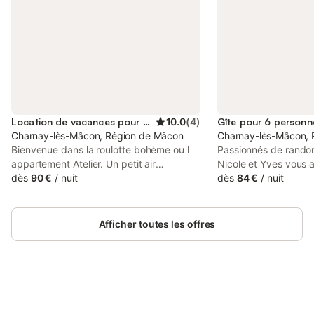
Location de vacances pour 2 personnes
10.0
(
4
)
Gîte pour 6 personn
Charnay-lès-Mâcon, Région de Mâcon
Charnay-lès-Mâcon, 
Bienvenue dans la roulotte bohème ou l
Passionnés de rando
appartement Atelier. Un petit air
Nicole et Yves vous a
méridional près des vignes ou il fait bon
dès
90 €
/
nuit
d'une ravissante aut
dès
84 €
/
nuit
vivre. A 5 minutes de la sortie d autoroute
vigneron de caractèr
A6 et de la gare tgv. Ouverture de la
soigneusement restau
piscine à la discrétion du propriétaire de
vaste propriété fami
Afficher toutes les offres
10 heures à 19 heures.
chargée d'histoire -
viticole dont subsist
vignoble blotti au pie
comprenant une prair
verger (cerisiers, po
Connectez-vous et économisez
cognassiers, poiriers,
Se connecter