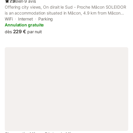
7.9
Bien
⋅
9 avis
Offering city views, On dirait le Sud - Proche Mâcon SOLEIDOR
is an accommodation situated in Mâcon, 4.9 km from Mâcon
Exhibition Centre and 48 km from Ainterexpo. Both free WiFi
WiFi
Internet
Parking
and parking on-site are accessible at the apartment free of
Annulation gratuite
charge.
229 €
dès
par nuit