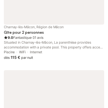
Charnay-lès-Mâcon, Région de Mâcon
Gîte pour 2 personnes
9.0
Fantastique
⋅
31 avis
Situated in Charnay-lès-Mâcon, La parenthèse provides
accommodation with a private pool. This property offers access
to a terrace, free private parking and free WiFi. The property is
Piscine
WiFi
Internet
non-smoking and is located 5.3 km from Mâcon Exhibition
115 €
dès
par nuit
Centre.