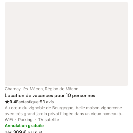
Charnay-lès-Mâcon, Région de Mâcon
Location de vacances pour 10 personnes
9.4
Fantastique
⋅
53 avis
Au cœur du vignoble de Bourgogne, belle maison vigneronne
avec très grand jardin privatif logée dans un vieux hameau à
proximité de la voie verte de Macon à Cluny. Idéalement située
WiFi
Parking
TV satellite
entre Beaune et Lyon (40 min). A 1h30 du Leman et de Genève.
Annulation gratuite
Cette belle maison bourguignone vous enchantera avec son
309 €
dès
par nuit