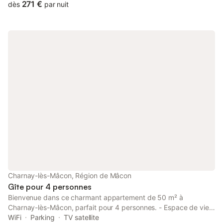
Chambre 3 avec lit 90x190 Salle de bain WC Niveau 2 : Vaste
271 €
dès
par nuit
suite parentale, lit queen-size Salle de bain, douche, baignoire,
dressing, WC séparés Chambre avec lit 140x190. Niveau 0 :
Buanderie avec lave-linge WC Extérieur intime et convivial
Barbecue gaz.
Charnay-lès-Mâcon, Région de Mâcon
Gîte pour 4 personnes
Bienvenue dans ce charmant appartement de 50 m² à
Charnay-lès-Mâcon, parfait pour 4 personnes. - Espace de vie
spacieux et confortable - Jardin privé avec vue - Idéalement
WiFi
Parking
TV satellite