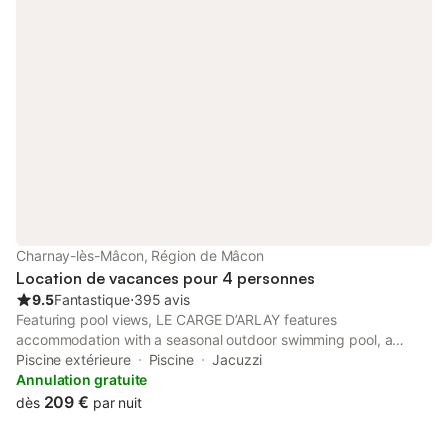
Charnay-lès-Mâcon, Région de Mâcon
Location de vacances pour 4 personnes
9.5
Fantastique
⋅
395 avis
Featuring pool views, LE CARGE D’ARLAY features
accommodation with a seasonal outdoor swimming pool, a
garden and a terrace, around 6.7 km from Mâcon Exhibition
Piscine extérieure
Piscine
Jacuzzi
Centre. Spa facilities is available for guests, along with a steam
Annulation gratuite
room.
209 €
dès
par nuit