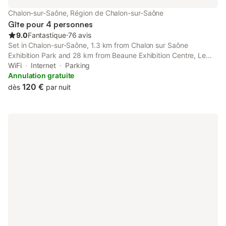
Chalon-sur-Saône, Région de Chalon-sur-Saône
Gîte pour 4 personnes
9.0
Fantastique
⋅
76 avis
Set in Chalon-sur-Saône, 1.3 km from Chalon sur Saône
Exhibition Park and 28 km from Beaune Exhibition Centre, Le
Tonnelier Chalon offers free bikes and air conditioning.
WiFi
Internet
Parking
Annulation gratuite
120 €
dès
par nuit