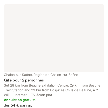
Chalon-sur-Saône, Région de Chalon-sur-Saône
Gîte pour 2 personnes
Set 28 km from Beaune Exhibition Centre, 29 km from Beaune
Train Station and 29 km from Hospices Civils de Beaune, A 2
pas de la gare offers accommodation located in Chalon-sur-
WiFi
Internet
TV écran plat
Saône.
Annulation gratuite
54 €
dès
par nuit