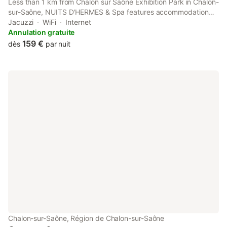
Less than 1 km from Chalon sur Saône Exhibition Park in Chalon-
sur-Saône, NUITS D'HERMES & Spa features accommodation
with access to a hot tub and spa facilities. This apartment
Jacuzzi
WiFi
Internet
provides free private parking and a lift.
Annulation gratuite
159 €
dès
par nuit
Chalon-sur-Saône, Région de Chalon-sur-Saône