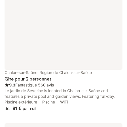
Chalon-sur-Saône, Région de Chalon-sur-Saône
Gîte pour 2 personnes
9.3
Fantastique
⋅
560 avis
Le jardin de Séverine is located in Chalon-sur-Saône and
features a private pool and garden views. Featuring full-day
security, this property also provides guests with an outdoor
Piscine extérieure
Piscine
WiFi
fireplace.
81 €
dès
par nuit