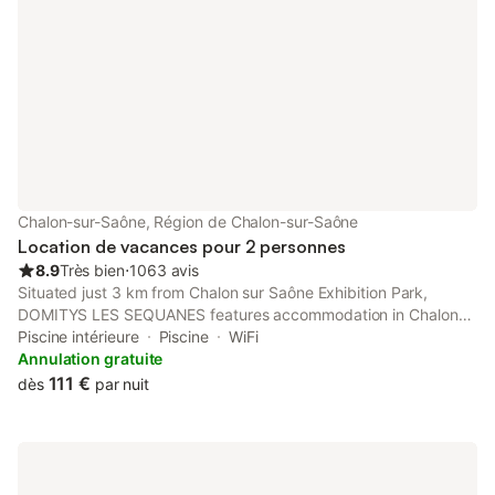
Chalon-sur-Saône, Région de Chalon-sur-Saône
Location de vacances pour 2 personnes
8.9
Très bien
⋅
1063 avis
Situated just 3 km from Chalon sur Saône Exhibition Park,
DOMITYS LES SEQUANES features accommodation in Chalon-
sur-Saône with access to an indoor pool, a garden, as well as a
Piscine intérieure
Piscine
WiFi
24-hour front desk. A sauna is available for guests.
Annulation gratuite
111 €
dès
par nuit