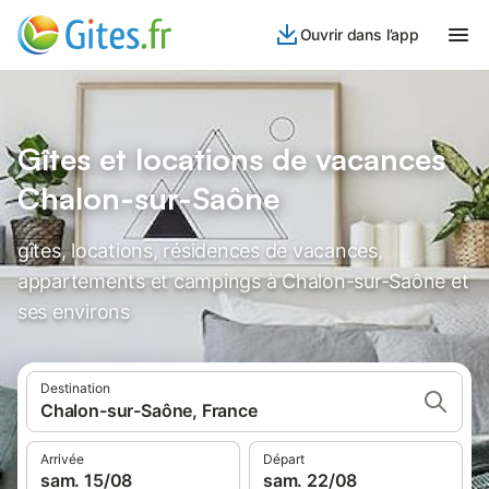
Ouvrir dans l’app
Gîtes et locations de vacances
Chalon-sur-Saône
gîtes, locations, résidences de vacances,
appartements et campings à Chalon-sur-Saône et
ses environs
Destination
Chalon-sur-Saône, France
Arrivée
Départ
sam. 15/08
sam. 22/08