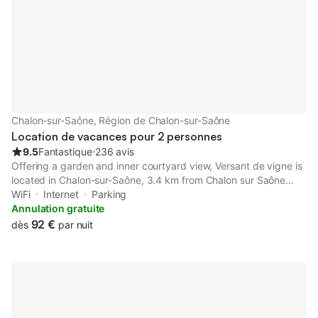
l'un, vis-à-vis de l'autre / entrée commu
maison). Composition 
comprenant deux gîte
Chalon-sur-Saône, Région de Chalon-sur-Saône
Location de vacances pour 2 personnes
9.5
Fantastique
⋅
236 avis
Offering a garden and inner courtyard view, Versant de vigne is
located in Chalon-sur-Saône, 3.4 km from Chalon sur Saône
Exhibition Park and 28 km from Beaune Exhibition Centre.
WiFi
Internet
Parking
Annulation gratuite
92 €
dès
par nuit