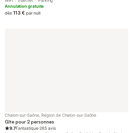
Exhibition Centre and 30 km from Beaune Train Station.
WiFi
Internet
Parking
Annulation gratuite
113 €
dès
par nuit
Chalon-sur-Saône, Région de Chalon-sur-Saône
Gîte pour 2 personnes
9.7
Fantastique
⋅
265 avis