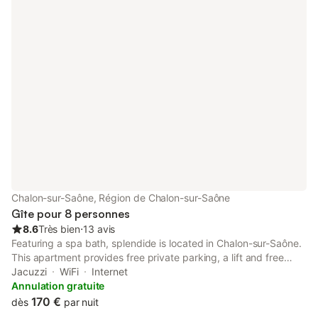
Chalon-sur-Saône, Région de Chalon-sur-Saône
Gîte pour 8 personnes
8.6
Très bien
⋅
13 avis
Featuring a spa bath, splendide is located in Chalon-sur-Saône.
This apartment provides free private parking, a lift and free
WiFi. The apartment has a children's playground and a hot tub.
Jacuzzi
WiFi
Internet
Annulation gratuite
170 €
dès
par nuit