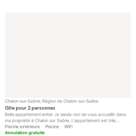
Chalon-sur-Saône, Région de Chalon-sur-Saône
Gîte pour 2 personnes
Belle appartement entier Je serais ravi de vous accueillir dans
ma propriété à Chalon sur Saône, L'appartement est trés
agréable et tout equipé, trés bien situé, et facile d'acces, a 5
Piscine extérieure
Piscine
WiFi
minutes de la gare de chalon sur Saône, proche de La poste,
Annulation gratuite