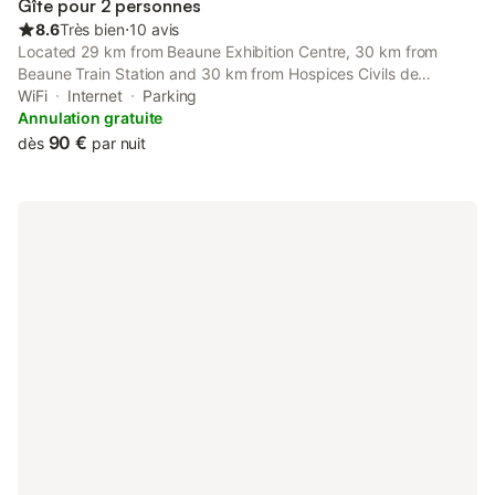
Gîte pour 2 personnes
8.6
Très bien
⋅
10 avis
Located 29 km from Beaune Exhibition Centre, 30 km from
Beaune Train Station and 30 km from Hospices Civils de
Beaune, Le Manon 2 provides accommodation situated in
WiFi
Internet
Parking
Chalon-sur-Saône.
Annulation gratuite
90 €
dès
par nuit