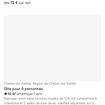
supermarchés, banques, boîte de nuit et tous types de
72 €
dès
par nuit
commerces. Ideal pour deux personnes. N’hésitez pas a me
contacter pour plus d’informations.......
Chalon-sur-Saône, Région de Chalon-sur-Saône
Gîte pour 6 personnes
10.0
Fantastique
⋅
1 avis
Reposez-vous dans ce beau duplex de 125 m2 comportant 4
chambres et 2 salles de bain (avec toilettes séparées) sur 2