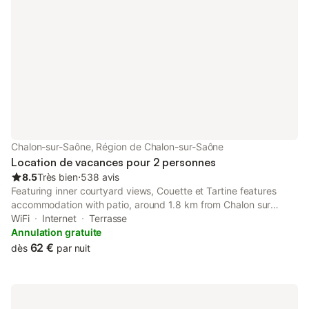
Chalon-sur-Saône, Région de Chalon-sur-Saône
Location de vacances pour 2 personnes
8.5
Très bien
⋅
538 avis
Featuring inner courtyard views, Couette et Tartine features
accommodation with patio, around 1.8 km from Chalon sur
Saône Exhibition Park.
WiFi
Internet
Terrasse
Annulation gratuite
62 €
dès
par nuit