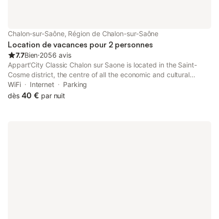
Chalon-sur-Saône, Région de Chalon-sur-Saône
Location de vacances pour 2 personnes
7.7
Bien
⋅
2056 avis
Appart'City Classic Chalon sur Saone is located in the Saint-
Cosme district, the centre of all the economic and cultural
activities of the city. It offers modern studios and apartments.
WiFi
Internet
Parking
40 €
dès
par nuit