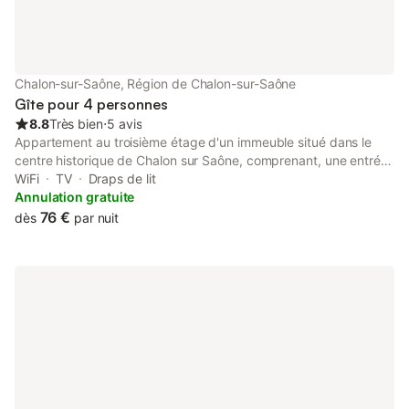
Chalon-sur-Saône, Région de Chalon-sur-Saône
Gîte pour 4 personnes
8.8
Très bien
⋅
5 avis
Appartement au troisième étage d'un immeuble situé dans le
centre historique de Chalon sur Saône, comprenant, une entrée,
un séjour, une cuisine indépendante, deux chambres, une salle
WiFi
TV
Draps de lit
d'eau (douche, lavabo, WC) Equipements : réfrigérateur-
Annulation gratuite
congélateur, plaque cuisson induction, four, four micro ondes,
76 €
dès
par nuit
lave linge, Cafetière, grille pain, bouilloire, TV TNT, lecteur CD
DVD. Wifi cable lit parapluie enfant sur demande, etc.