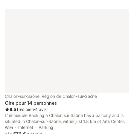
Chalon-sur-Saône, Région de Chalon-sur-Saône
Gîte pour 14 personnes
8.5
Très bien
⋅
4 avis
L' immeuble Booking à Chalon sur Saône has a balcony and is
situated in Chalon-sur-Saône, within just 1.8 km of Arts Center
and 1.9 km of Chalon Cathedral.
WiFi
Internet
Parking