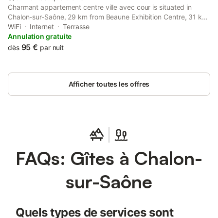
Charmant appartement centre ville avec cour is situated in
Chalon-sur-Saône, 29 km from Beaune Exhibition Centre, 31 km
from Beaune Train Station, and 31 km from Hospices Civils de
WiFi
Internet
Terrasse
Beaune.
Annulation gratuite
95 €
dès
par nuit
Afficher toutes les offres
FAQs: Gîtes à Chalon-
sur-Saône
Quels types de services sont