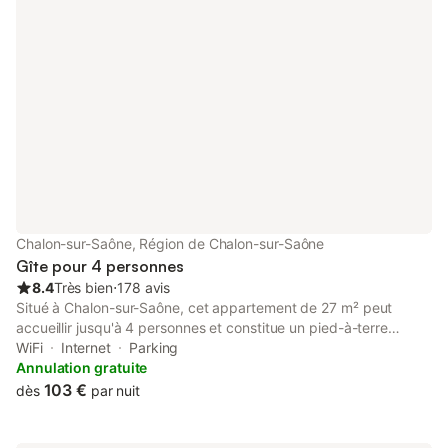
Chalon-sur-Saône, Région de Chalon-sur-Saône
Gîte pour 4 personnes
8.4
Très bien
⋅
178 avis
Situé à Chalon-sur-Saône, cet appartement de 27 m² peut
accueillir jusqu'à 4 personnes et constitue un pied-à-terre
pratique pour explorer la ville. La propriété se trouve à 400 m
WiFi
Internet
Parking
du centre-ville et à 1 km de la gare, offrant un accès facile aux
Annulation gratuite
transports en commun. L'intérieur comprend une chambre avec
103 €
dès
par nuit
un lit double ainsi qu'un espace de vie équipé d'un canapé-lit,
ce qui rend le logement adapté aux petits groupes ou aux
couples. La cuisine est dotée d'une plaque de cuisson, d'un