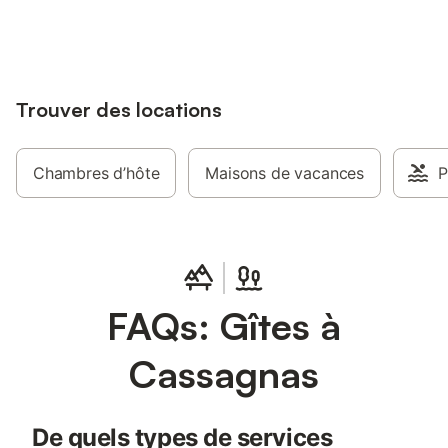
Terrasse extérieure (non cloturée)
jusqu'à 10% sur nos logements.
ombragé sous un magnifique tilleul.
Trouver des locations
Chambres d’hôte
Maisons de vacances
P
FAQs: Gîtes à
Cassagnas
De quels types de services