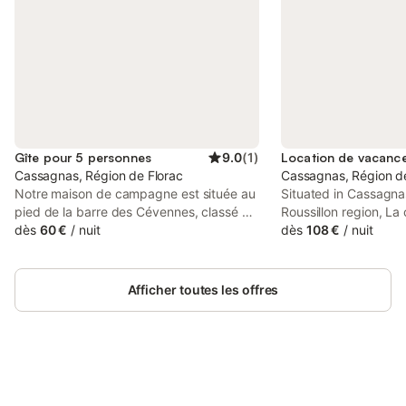
Gîte pour 5 personnes
9.0
(
1
)
Cassagnas, Région de Florac
Cassagnas, Région de
Notre maison de campagne est située au
Situated in Cassagna
pied de la barre des Cévennes, classé au
Roussillon region, La
patrimoine mondial de l'UNESCO, dans un
dès
60 €
/
nuit
has a garden. Boasti
dès
108 €
/
nuit
petit hameau. Idéalement située à 10 km
this property also pr
de Florac. Les passionnés des
an outdoor fireplace.
randonnées pédestres seront servis. La
Afficher toutes les offres
rivière du Tarn est à 2 kms Nous saurons
vous recommander les nombreuses
balades à faire, Les Gorges du Tarn, Le
Pont de Monvert, Florac, la magnifique
Grotte de l'Aven Armand ... Notre maison
peut accueillir jusqu'à 5 personnes.
Connectez-vous et économisez
Se connecter