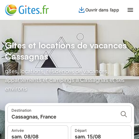
Ouvrir dans l’app
Gîtes et locations de vacances
Cassagnas
gîtes, locations, résidences de vacances,
appartements et campings à Cassagnas et ses
environs
Destination
Cassagnas, France
Arrivée
Départ
sam. 08/08
sam. 15/08