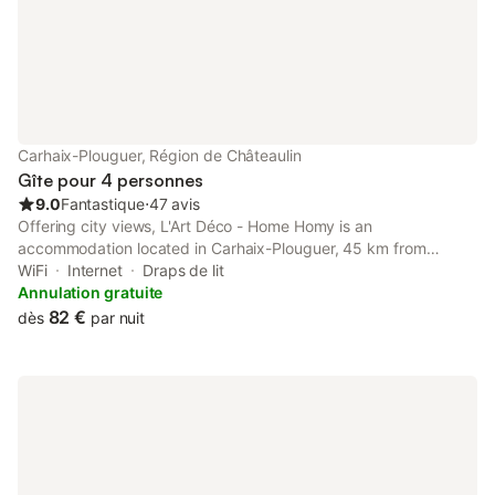
Carhaix-Plouguer, Région de Châteaulin
Gîte pour 4 personnes
9.0
Fantastique
⋅
47 avis
Offering city views, L'Art Déco - Home Homy is an
accommodation located in Carhaix-Plouguer, 45 km from
Lampaul-Guimiliau Parish Close and 48 km from Saint-
WiFi
Internet
Draps de lit
Thégonnec Parish Close.
Annulation gratuite
82 €
dès
par nuit