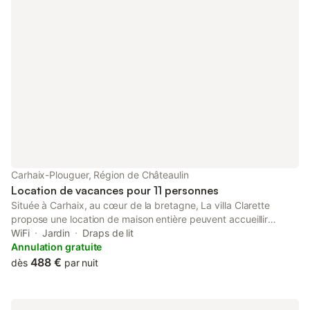
Carhaix-Plouguer, Région de Châteaulin
Location de vacances pour 11 personnes
Située à Carhaix, au cœur de la bretagne, La villa Clarette
propose une location de maison entière peuvent accueillir
jusqu'à 11 personnes avec une connexion Wi-Fi gratuite, un
WiFi
Jardin
Draps de lit
barbecue, un jardin et un parking privé gratuit. Le logement
Annulation gratuite
dispose d'une cuisine avec un réfrigérateur et un four, lave
488 €
dès
par nuit
vaisselle . Un micro-ondes, des plaques de cuisson, un grille-
pain, une machine à café et une bouilloire sont également
fournis. Nous avons également une machine a laver et a fer a