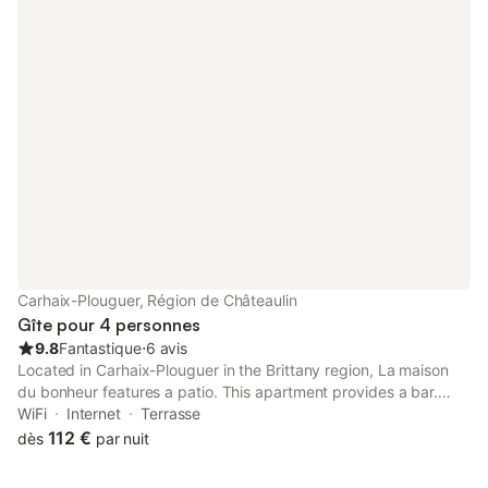
repasser mis a disposition Vous pourrez également vous
détendre dans le coin salon muni d'un téléviseur.
Carhaix-Plouguer, Région de Châteaulin
Gîte pour 4 personnes
9.8
Fantastique
⋅
6 avis
Located in Carhaix-Plouguer in the Brittany region, La maison
du bonheur features a patio. This apartment provides a bar.
Free WiFi is available throughout the property and Pleyben
WiFi
Internet
Terrasse
Parish Close is 35 km away.
112 €
dès
par nuit