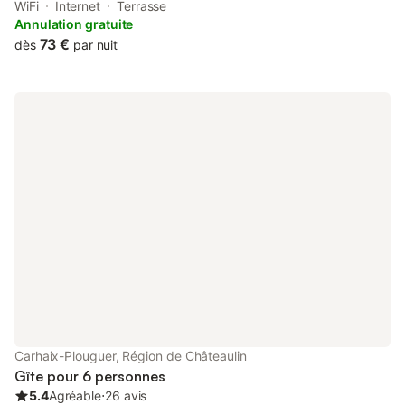
with a private beach area, a terrace and free WiFi.
WiFi
Internet
Terrasse
Annulation gratuite
73 €
dès
par nuit
Carhaix-Plouguer, Région de Châteaulin
Gîte pour 6 personnes
5.4
Agréable
⋅
26 avis