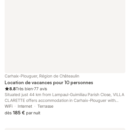
Carhaix-Plouguer, Région de Châteaulin
Location de vacances pour 10 personnes
8.8
Très bien
⋅
77 avis
Situated just 44 km from Lampaul-Guimiliau Parish Close, VILLA
CLARETTE offers accommodation in Carhaix-Plouguer with
access to barbecue facilities, a shared lounge, as well as a
WiFi
Internet
Terrasse
shared kitchen.
185 €
dès
par nuit