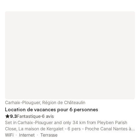
Carhaix-Plouguer, Région de Châteaulin
Location de vacances pour 6 personnes
9.3
Fantastique
⋅
6 avis
Set in Carhaix-Plouguer and only 34 km from Pleyben Parish
Close, La maison de Kergalet - 6 pers - Proche Canal Nantes à
Brest offers accommodation with inner courtyard views, free
WiFi
Internet
Terrasse