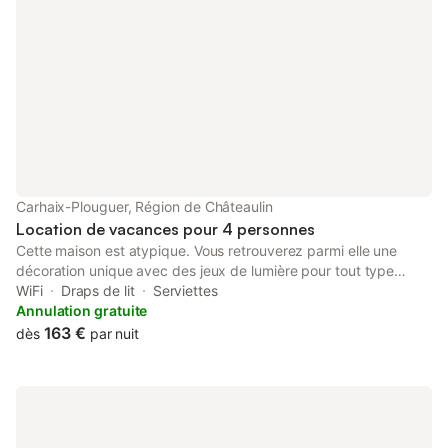
Carhaix-Plouguer, Région de Châteaulin
Location de vacances pour 4 personnes
Cette maison est atypique. Vous retrouverez parmi elle une
décoration unique avec des jeux de lumière pour tout type
d'ambiance. Avec son feuillage qui nous entour, la salle de bain
WiFi
Draps de lit
Serviettes
vous offrira une immersion dans les tropiques ! Le patio a aussi
Annulation gratuite
ses atout. De jour celui-ci est idéal pour bouquiner ou "surfer sur
163 €
dès
par nuit
le web". De nuit, on aurait plus tendance à se réunir autour d'un
ou plusieurs verres.