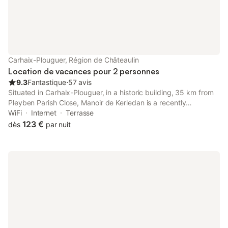
et la mairie se trouvent à 200 m, tandis que la gare et les
transports en commun sont situés à 1 km. Des options de
restauration comme la Crêperie Les Salines sont accessibles à
100 m, et la rivière de l'Hyères se situe à 1,5 km. La situation
géographique facilite l'accès aux services locaux et aux
réseaux de transport.
Carhaix-Plouguer, Région de Châteaulin
Location de vacances pour 2 personnes
9.3
Fantastique
⋅
57 avis
Situated in Carhaix-Plouguer, in a historic building, 35 km from
Pleyben Parish Close, Manoir de Kerledan is a recently
renovated bed and breakfast with a garden and shared lounge.
WiFi
Internet
Terrasse
123 €
dès
par nuit