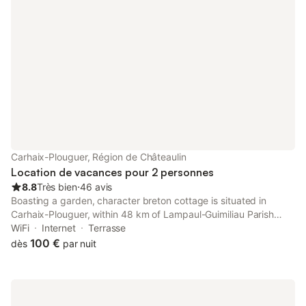
Carhaix-Plouguer, Région de Châteaulin
Location de vacances pour 2 personnes
8.8
Très bien
⋅
46 avis
Boasting a garden, character breton cottage is situated in
Carhaix-Plouguer, within 48 km of Lampaul-Guimiliau Parish
Close. This property offers access to a patio, free private
WiFi
Internet
Terrasse
parking and free WiFi.
100 €
dès
par nuit