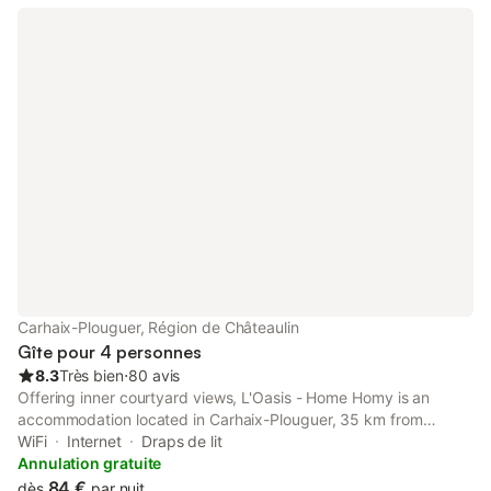
Carhaix-Plouguer, Région de Châteaulin
Gîte pour 4 personnes
8.3
Très bien
⋅
80 avis
Offering inner courtyard views, L'Oasis - Home Homy is an
accommodation located in Carhaix-Plouguer, 35 km from
Pleyben Parish Close and 45 km from Lampaul-Guimiliau Parish
WiFi
Internet
Draps de lit
Close.
Annulation gratuite
84 €
dès
par nuit