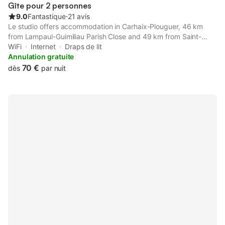
Gîte pour 2 personnes
9.0
Fantastique
⋅
21 avis
Le studio offers accommodation in Carhaix-Plouguer, 46 km
from Lampaul-Guimiliau Parish Close and 49 km from Saint-
Thégonnec Parish Close. Both free WiFi and parking on-site are
WiFi
Internet
Draps de lit
accessible at the apartment free of charge.
Annulation gratuite
70 €
dès
par nuit