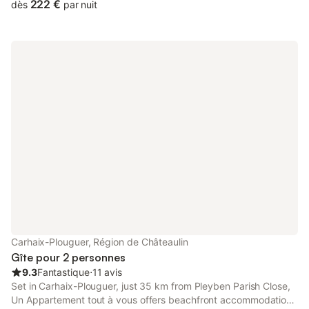
WiFi and free private parking.
222 €
dès
par nuit
Carhaix-Plouguer, Région de Châteaulin
Gîte pour 2 personnes
9.3
Fantastique
⋅
11 avis
Set in Carhaix-Plouguer, just 35 km from Pleyben Parish Close,
Un Appartement tout à vous offers beachfront accommodation