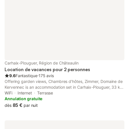
Carhaix-Plouguer, Région de Châteaulin
Location de vacances pour 2 personnes
9.6
Fantastique
⋅
175 avis
Offering garden views, Chambres d'hôtes, Zimmer, Domaine de
Kervennec is an accommodation set in Carhaix-Plouguer, 33 km
from Pleyben Parish Close and 48 km from Lampaul-Guimiliau
WiFi
Internet
Terrasse
Parish Close.
Annulation gratuite
85 €
dès
par nuit