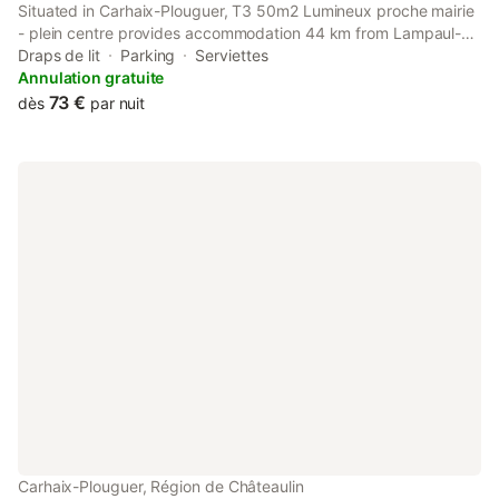
Situated in Carhaix-Plouguer, T3 50m2 Lumineux proche mairie
- plein centre provides accommodation 44 km from Lampaul-
Guimiliau Parish Close and 47 km from Saint-Thégonnec Parish
Draps de lit
Parking
Serviettes
Close.
Annulation gratuite
73 €
dès
par nuit
Carhaix-Plouguer, Région de Châteaulin