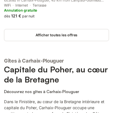
located in Carhaix-Plouguer, 45 km from Lampaul-Guimiliau
Parish Close and 47 km from Saint-Thégonnec Parish Close.
WiFi
Internet
Terrasse
Annulation gratuite
121 €
dès
par nuit
Afficher toutes les offres
Gîtes à Carhaix-Plouguer
Capitale du Poher, au cœur
de la Bretagne
Découvrez nos gîtes à Carhaix-Plouguer
Dans le Finistère, au cœur de la Bretagne intérieure et
capitale du Poher, Carhaix-Plouguer occupe une