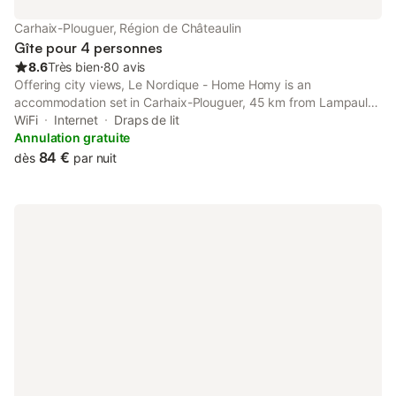
Carhaix-Plouguer, Région de Châteaulin
Gîte pour 4 personnes
8.6
Très bien
⋅
80 avis
Offering city views, Le Nordique - Home Homy is an
accommodation set in Carhaix-Plouguer, 45 km from Lampaul-
Guimiliau Parish Close and 48 km from Saint-Thégonnec Parish
WiFi
Internet
Draps de lit
Close.
Annulation gratuite
84 €
dès
par nuit