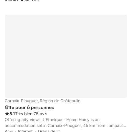
Carhaix-Plouguer, Région de Châteaulin
Gîte pour 6 personnes
8.1
Très bien
⋅
75 avis
Offering city views, L'Ethnique - Home Homy is an
accommodation set in Carhaix-Plouguer, 45 km from Lampaul-
Guimiliau Parish Close and 48 km from Saint-Thégonnec Parish
WiFi
Internet
Draps de lit