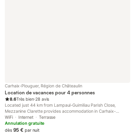
Carhaix-Plouguer, Région de Châteaulin
Location de vacances pour 4 personnes
8.6
Très bien
⋅
28 avis
Located just 44 km from Lampaul-Guimiliau Parish Close,
Mezzanine Clarette provides accommodation in Carhaix-
Plouguer with access to a garden, barbecue facilities, as well as
WiFi
Internet
Terrasse
bicycle parking.
Annulation gratuite
95 €
dès
par nuit