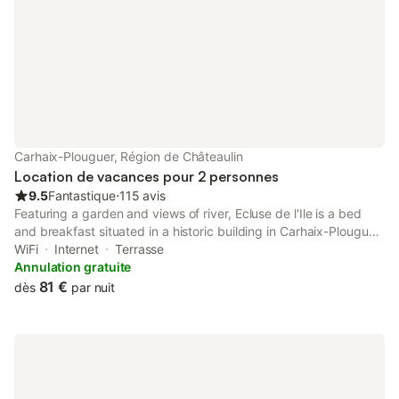
beaux sites bretons Grâce à
Carhaix-Plouguer, Région de Châteaulin
Location de vacances pour 2 personnes
9.5
Fantastique
⋅
115 avis
Featuring a garden and views of river, Ecluse de l'Ile is a bed
and breakfast situated in a historic building in Carhaix-Plouguer,
35 km from Pleyben Parish Close. This property offers access
WiFi
Internet
Terrasse
to a terrace and free private parking.
Annulation gratuite
81 €
dès
par nuit