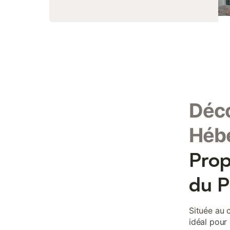
Déco
Héb
Prop
du P
Située au 
idéal pour