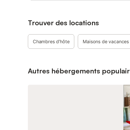
proximité
Espelette
(environ 
station b
Trouver des locations
siècle. 
seulement
une visit
Chambres d’hôte
Maisons de vacances
plage, La
pintxos (
quartier
regorge 
paysages 
Autres hébergements populair
votre séj
dispositi
renseigne