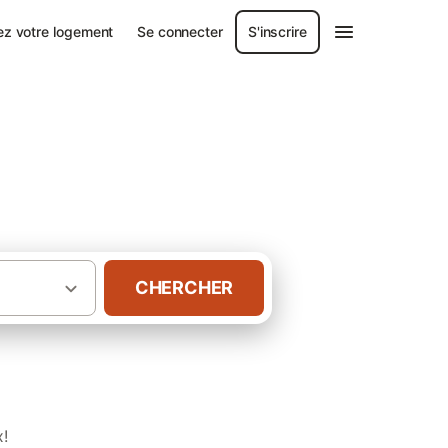
ez votre logement
Se connecter
S'inscrire
CHERCHER
·
·
quitaine
Pays basque
Gîtes à Briscous
x!