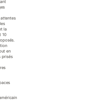
tant
ges
 attentes
des
t la
t 10
roposés.
tion
out en
 prisés
res
spaces
 américain