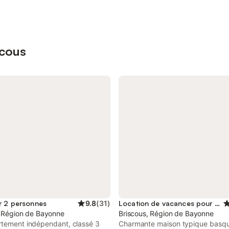
scous
r 2 personnes
9.8
(
31
)
Location de vacances pour 6 personnes
, Région de Bayonne
Briscous, Région de Bayonne
rtement indépendant, classé 3
Charmante maison typique basq