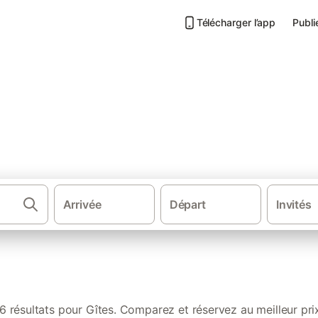
Télécharger l’app
Publi
s de vacances à Briscous
Arrivée
Départ
Invités
·
·
·
·
ce
Sud de la France
Sud Ouest de France
Nouvelle-Aquitaine
A
6 résultats pour Gîtes. Comparez et réservez au meilleur pri