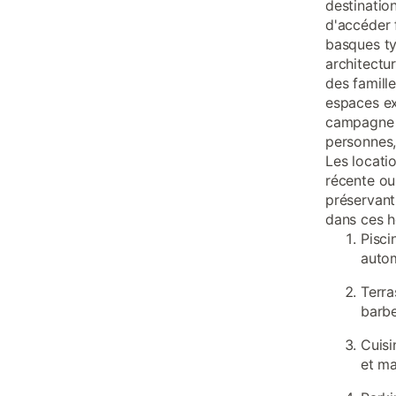
destination
d'accéder 
basques t
architectu
des famill
espaces ex
campagne e
personnes,
Les locati
récente ou
préservant
dans ces h
Pisci
auto
Terra
barb
Cuisi
et ma