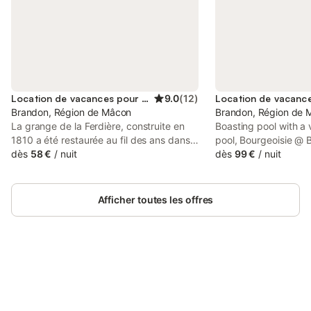
Location de vacances pour 4 personnes
9.0
(
12
)
Brandon, Région de Mâcon
Brandon, Région de 
La grange de la Ferdière, construite en
Boasting pool with a
1810 a été restaurée au fil des ans dans
pool, Bourgeoisie @ 
un style champêtre et authentique. Nous
dès
58 €
/
nuit
breakfast set in a hist
dès
99 €
/
nuit
y avons aménagé 5 chambres d'hôtes
Brandon, 32 km from
confortables, décorées de façon
Centre. This property
personnalisée et dotées de sanitaires
patio and free privat
Afficher toutes les offres
privatifs. Au rez-de-chaussée, l’ancienne
étable a été transformée en vaste pièce à
vivre (90 m²) : cuisine équipée, salon,
salle à manger. Vous pourrez ainsi y
préparer vos repas, vous y retrouver en
famille ou entre amis. A l'extérieur un
Connectez-vous et économisez
Se connecter
terrain de 6000 m² orné de chênes
jusqu'à 10% sur nos logements.
centenaires, invite au repos. A 20 minutes