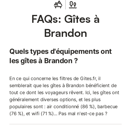
donnant sur le jardin. Une grande partie du jardin vous est
réservée, avec des sièges, bains de soleil et banc à disposition.
FAQs: Gîtes à
Nous avons à coeur de rendre votre séjour le plus plaisant
possible.
Brandon
Quels types d'équipements ont
les gîtes à Brandon ?
En ce qui concerne les filtres de Gites.fr, il
semblerait que les gîtes à Brandon bénéficient de
tout ce dont les voyageurs rêvent. Ici, les gîtes ont
généralement diverses options, et les plus
populaires sont : air conditionné (86 %), barbecue
(76 %), et wifi (71 %)... Pas mal n'est-ce pas ?