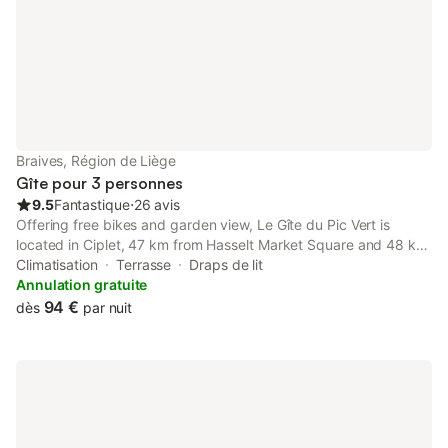
Braives, Région de Liège
Gîte pour 3 personnes
9.5
Fantastique
⋅
26 avis
Offering free bikes and garden view, Le Gîte du Pic Vert is
located in Ciplet, 47 km from Hasselt Market Square and 48 km
from Horst Castle. This property offers access to a terrace and
Climatisation
Terrasse
Draps de lit
free private parking.
Annulation gratuite
94 €
dès
par nuit