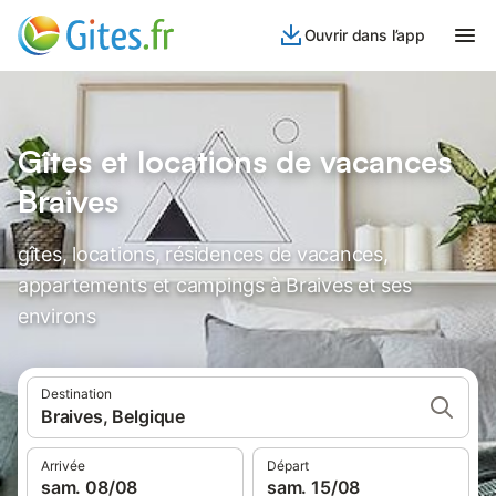
Ouvrir dans l’app
Gîtes et locations de vacances
Braives
gîtes, locations, résidences de vacances,
appartements et campings à Braives et ses
environs
Destination
Braives, Belgique
Arrivée
Départ
sam. 08/08
sam. 15/08