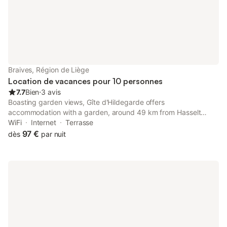
Braives, Région de Liège
Location de vacances pour 10 personnes
7.7
Bien
⋅
3 avis
Boasting garden views, Gîte d'Hildegarde offers
accommodation with a garden, around 49 km from Hasselt
Market Square. Among the facilities at this property are a
WiFi
Internet
Terrasse
shared kitchen and a shared lounge, along with free WiFi
97 €
dès
par nuit
throughout the property.