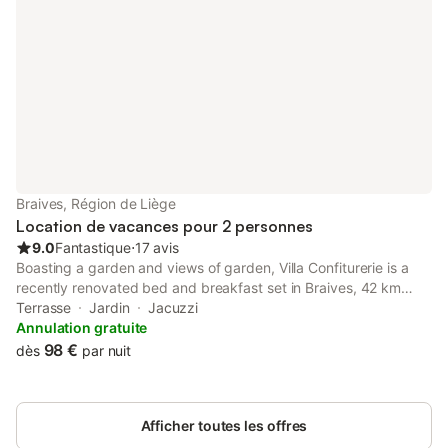
Braives, Région de Liège
Location de vacances pour 2 personnes
9.0
Fantastique
⋅
17 avis
Boasting a garden and views of garden, Villa Confiturerie is a
recently renovated bed and breakfast set in Braives, 42 km
from Congres Palace. This property offers access to a terrace
Terrasse
Jardin
Jacuzzi
and free private parking.
Annulation gratuite
98 €
dès
par nuit
Afficher toutes les offres