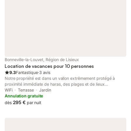
Bonneville-la-Louvet, Région de Lisieux
Location de vacances pour 10 personnes
9.3
Fantastique
⋅
3 avis
Notre propriété est dans un vallon extrêmement protégé à
proximité immédiate de haras, des plages et de lieux
touristiques ( Honfleur, Lisieux, Pont l'évêque, Deauville,
WiFi
Terrasse
Jardin
Trouville.....). Nos gîtes sont classés 2 épis auprès des gîtes de
Annulation gratuite
France, et classé deux épis vous accueillent pour des moments
295 €
dès
par nuit
de détente .Ce gîte pour 10 personnes vous acceuille au coeur
de la campagne normande .Ce gîte entièrement indépendant
dispose de 4 chambres,un salon salle à manger avec cheminée
et wifi. Il dispose de 2 salles de bains et de deux cabinets de
toilette. La literie à été renouvelée et le gîte rénové vous