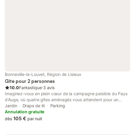
profiterez. d'une terrasse avec salon de jardin et barbecue,
chaises longues . Il vous permettra de vous ressourcer loin du
bruit et au sein d'un domaine de 6 hectares. Des jeux pour
enfants et plus grands sont à disposition : trampoline, ping-
pong, balançoire...
Bonneville-la-Louvet, Région de Lisieux
Gîte pour 2 personnes
10.0
Fantastique
⋅
3 avis
Imaginez-vous en plein cœur de la campagne paisible du Pays
d'Auge, où quatre gîtes aménagés vous attendent pour un
séjour tout confort. Que vous soyez un couple, une petite famille
Jardin
Draps de lit
Parking
ou un grand groupe, Studio à l'étage mitoyen au duplex du
Annulation gratuite
Domaine de la Petitière, au milieu d'un parc de chaumière. Lila
105 €
dès
par nuit
et Daisy nos deux ânes seront heureux de vous accueillir dans
cette propriété verdoyante de 2 hectares. Vous pourrez vous