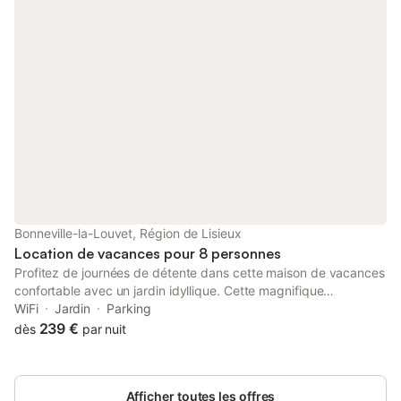
privatif avec transats, salon et barbecue. Parking 2 voitures
caché de la route. WI-FI gratuit, charges incluses, site labelisé 3
étoiles au classement national des meublés de tourisme.
Bonneville-la-Louvet, Région de Lisieux
Location de vacances pour 8 personnes
Profitez de journées de détente dans cette maison de vacances
confortable avec un jardin idyllique. Cette magnifique
chaumière du 19e siècle vous invite à passer un moment
WiFi
Jardin
Parking
authentique dans son intérieur spacieux et confortable.
239 €
dès
par nuit
Réjouissez-vous de prendre des repas conviviaux autour d'une
table à manger accueillante et de vous imprégner de
l'atmosphère charmante lors de joyeuses soirées de jeux.
Afficher toutes les offres
Discutez du temps passé autour d'un verre de vin ou retirez-