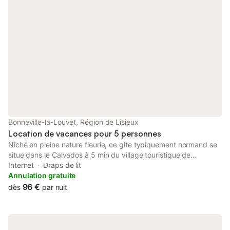
Bonneville-la-Louvet, Région de Lisieux
Location de vacances pour 5 personnes
Niché en pleine nature fleurie, ce gite typiquement normand se
situe dans le Calvados à 5 min du village touristique de
Cormeilles et 10 min de Pont l'Evêque. Cette jolie maison
Internet
Draps de lit
confortable et calme, entourée d' un parc paysagé et fleuri de
Annulation gratuite
8000 m2 pouvant héberger jusqu'à 5 personnes et un bébé est
96 €
dès
par nuit
contrôlée et approuvée régulièrement par le service qualité des
"gîtes de France", elle sera votre alliée pour un moment de
détente en famille ou entre amis. Cuisine bien équipée ouverte
sur le séjour. Une chambre au rdv et les autres à l'étage. Jardin