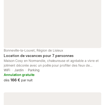
lit double. Puis une salle de bain avec baignoire et WC. Le
couloir dessert une chambre avec un lit double et un grande
chambre avec 2 lits simples et un lit IKEA avec 2 matelas
simples. La cheminée est non utilisable. La maison est équipée
du wifi.
Bonneville-la-Louvet, Région de Lisieux
Location de vacances pour 7 personnes
Maison Cosy en Normandie, chaleureuse et agréable a vivre et
joliment décorée avec un poêle pour profiter des feux de
cheminée, un immense jardin pour les enfants, la proximité de
WiFi
Jardin
Parking
beaux villages Normands tels que Cormeilles et Pont l´évêque
Annulation gratuite
et moins de 30 mns des grands plages de Normandie, Honfleur,
166 €
dès
par nuit
Deauville ainsi que les plages du débarquement ! Hiver comme
été , un havre de paix!