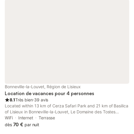
ressourcer aux chants des oiseaux. Location sans vis à vis Le
studio est équipé d'un coin cuisine, une salle de bain avec
baignoire et wc et une terrasse avec vue sur la campagne, Vous
serez aux portes de Cormeilles,8km Beuzeville et de 12km Pont
l'Evêque, 13 km du zoo de Cerza et 22km de la mer Deauville,
Honfleur
Bonneville-la-Louvet, Région de Lisieux
Location de vacances pour 4 personnes
8.1
Très bien
⋅
39 avis
Located within 13 km of Cerza Safari Park and 21 km of Basilica
of Lisieux in Bonneville-la-Louvet, Le Domaine des Tostes
provides accommodation with seating area. There is a private
WiFi
Internet
Terrasse
entrance at the holiday home for the convenience of those who
70 €
dès
par nuit
stay.