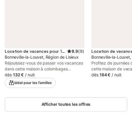
Location de vacances pour 12 personnes
8.9
(
9
)
Bonneville-la-Louvet, Région de Lisieux
Bonneville-la-Louvet,
Réjouissez-vous de passer vos vacances
Profitez de journées
dans cette maison à colombages
cette maison de vaca
idyllique située dans un cadre verdoyant.
dès
132 €
/
nuit
avec un jardin idylli
dès
164 €
/
nuit
Cette maison authentique de style
chaumière du 19e sièc
Idéal pour les familles
normand vous accueille dans un
passer un moment au
environnement calme et naturel. A
intérieur spacieux et 
l'intérieur, vous découvrirez un intérieur
Réjouissez-vous de 
lumineux à l'aspect historique avec des
Afficher toutes les offres
conviviaux autour d'
détails originaux. Prenez place sur le
accueillante et de v
canapé spacieux devant la cheminée et
l'atmosphère charman
laissez votre esprit s'évader. La cuisine
soirées de jeux. Dis
pratique est à la disposition des cuisiniers
autour d'un verre de 