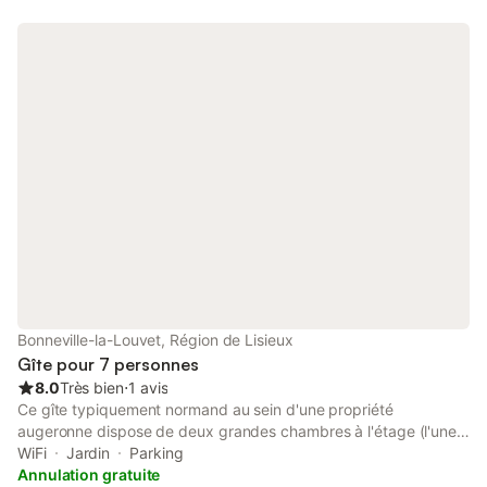
Bonneville-la-Louvet, Région de Lisieux
Gîte pour 7 personnes
8.0
Très bien
⋅
1 avis
Ce gîte typiquement normand au sein d'une propriété
augeronne dispose de deux grandes chambres à l'étage (l'une
triple avec, l'autre double) avec chacune une salle de bains
WiFi
Jardin
Parking
attenante. Les lits doubles (140x190) sont équipés de sur
Annulation gratuite