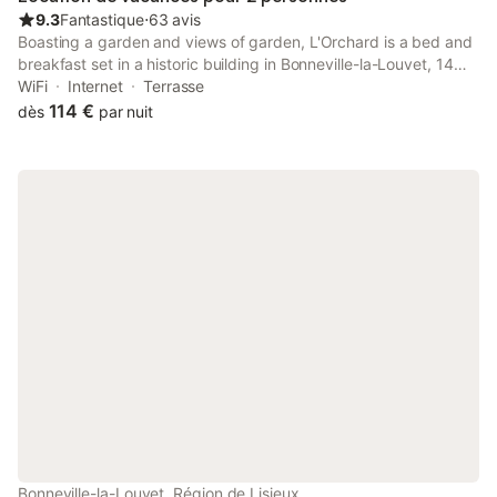
9.3
Fantastique
⋅
63 avis
Boasting a garden and views of garden, L'Orchard is a bed and
breakfast set in a historic building in Bonneville-la-Louvet, 14
km from Cerza Safari Park. This property offers access to a
WiFi
Internet
Terrasse
terrace, free private parking and free WiFi.
114 €
dès
par nuit
Bonneville-la-Louvet, Région de Lisieux