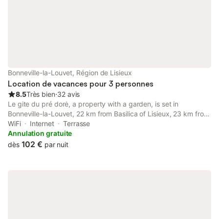
Bonneville-la-Louvet, Région de Lisieux
Location de vacances pour 3 personnes
8.5
Très bien
⋅
32 avis
Le gite du pré dorė, a property with a garden, is set in
Bonneville-la-Louvet, 22 km from Basilica of Lisieux, 23 km from
Norman Museum of Ethnography and Popular Arts, as well as 23
WiFi
Internet
Terrasse
km from Honfleur's Old Harbour.
Annulation gratuite
102 €
dès
par nuit