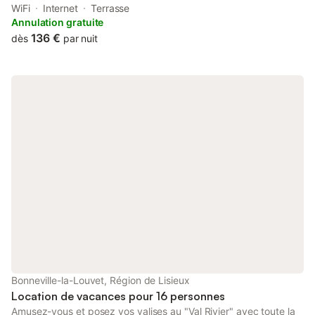
home offers free private parking, free shuttle service and free
WiFi
Internet
Terrasse
WiFi.
Annulation gratuite
136 €
dès
par nuit
Bonneville-la-Louvet, Région de Lisieux
Location de vacances pour 16 personnes
Amusez-vous et posez vos valises au "Val Rivier" avec toute la