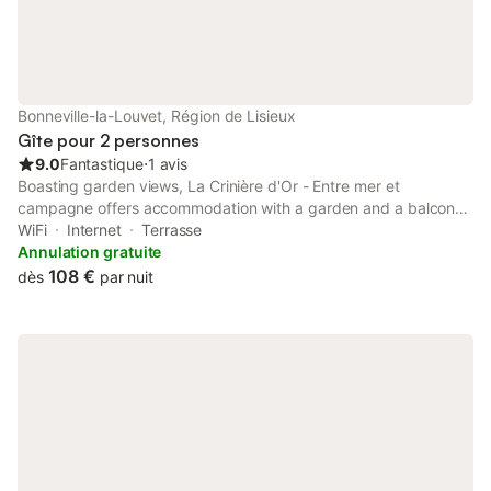
Bonneville-la-Louvet, Région de Lisieux
Gîte pour 2 personnes
9.0
Fantastique
⋅
1 avis
Boasting garden views, La Crinière d'Or - Entre mer et
campagne offers accommodation with a garden and a balcony,
around 16 km from Cerza Safari Park. This property offers
WiFi
Internet
Terrasse
access to a terrace, free private parking and free WiFi.
Annulation gratuite
108 €
dès
par nuit