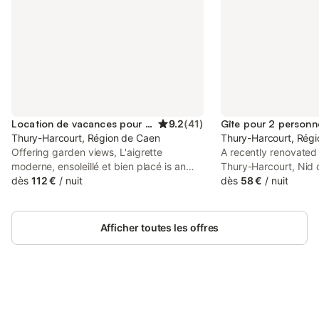
Location de vacances pour 3 personnes
9.2
(
41
)
Gîte pour 2 personn
Thury-Harcourt, Région de Caen
Thury-Harcourt, Rég
Offering garden views, L'aigrette
A recently renovated
moderne, ensoleillé et bien placé is an
Thury-Harcourt, Nid d
accommodation set in Thury-Harcourt,
dès
112 €
/
nuit
Normande features a 
dès
58 €
/
nuit
30 km from Caen Station and 31 km from
24-hour front desk, t
Mondevillage Shopping Centre.
provides guests with 
Afficher toutes les offres
Connectez-vous et économisez
Se connecter