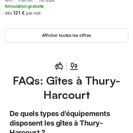
terrace. The property is set 30 km from Caen Station, 31 km
WiFi
Internet
Terrasse
from Mondevillage Shopping Centre and 32 km from Michel
Annulation gratuite
d'Ornano Stadium.
121 €
dès
par nuit
Afficher toutes les offres
FAQs: Gîtes à Thury-
Harcourt
De quels types d'équipements
disposent les gîtes à Thury-
Harcourt ?