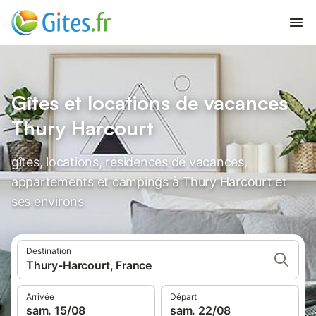
Gîtes et locations de vacances
Thury Harcourt
gîtes, locations, résidences de vacances,
appartements et campings à Thury Harcourt et
ses environs
Destination
Thury-Harcourt, France
Arrivée
Départ
sam. 15/08
sam. 22/08