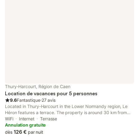
Veuillez informer l'établissement Logis Hotel Le Relais De La
Poste à l'avance de l'heure à laquelle vous prévoyez d'arriver.
Vous pouvez indiquer cette information dans la rubrique «
Demandes spéciales » lors de la réservation ou contacter
directement l'établissement. Ses coordonnées figurent sur votre
confirmation de réservation.
Thury-Harcourt, Région de Caen
Location de vacances pour 5 personnes
9.6
Fantastique
⋅
27 avis
Located in Thury-Harcourt in the Lower Normandy region, Le
Héron features a terrace. The property is around 30 km from
Caen Station, 31 km from Mondevillage Shopping Centre and
WiFi
Internet
Terrasse
32 km from Michel d'Ornano Stadium.
Annulation gratuite
126 €
dès
par nuit