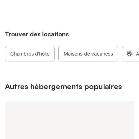
jusqu'à 10% sur nos logements.
Trouver des locations
Chambres d’hôte
Maisons de vacances
A
Autres hébergements populaires