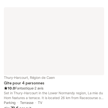
Thury-Harcourt, Région de Caen
Gîte pour 4 personnes
10.0
Fantastique
⋅
2 avis
Set in Thury-Harcourt in the Lower Normandy region, La mie du
Hom features a terrace. It is located 26 km from Racecourse of
Caen and offers private check-in and check-out. The property
Parking
Terrasse
TV
is non-smoking and is situated 26 km from Caen Station.