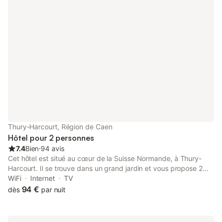
Thury-Harcourt, Région de Caen
Hôtel pour 2 personnes
7.4
Bien
⋅
94 avis
Cet hôtel est situé au cœur de la Suisse Normande, à Thury-
Harcourt. Il se trouve dans un grand jardin et vous propose 2
services gratuits : l'accès Internet et le parking privé. Vous
WiFi
Internet
TV
devrez présenter une pièce d'identité avec photo et une carte
94 €
dès
par nuit
de crédit lors de l'enregistrement. Veuillez noter que toutes les
demandes spéciales seront satisfaites sous réserve de
disponibilité et pourront entraîner des frais supplémentaires.