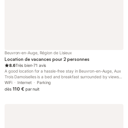
Beuvron-en-Auge, Région de Lisieux
Location de vacances pour 2 personnes
8.6
Très bien
⋅
71 avis
A good location for a hassle-free stay in Beuvron-en-Auge, Aux
Trois Damoiselles is a bed and breakfast surrounded by views
of the garden. The property features a garden, terrace and
WiFi
Internet
Parking
parking on-site among other facilities.
110 €
dès
par nuit