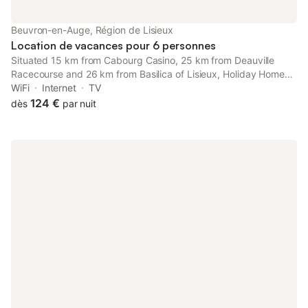
Beuvron-en-Auge, Région de Lisieux
Location de vacances pour 6 personnes
Situated 15 km from Cabourg Casino, 25 km from Deauville
Racecourse and 26 km from Basilica of Lisieux, Holiday Home
Le Camélia by Interhome features accommodation located in
WiFi
Internet
TV
Beuvron-en-Auge.
124 €
dès
par nuit