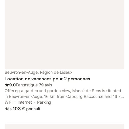
Beuvron-en-Auge, Région de Lisieux
Location de vacances pour 2 personnes
9.0
Fantastique
⋅
79 avis
Offering a garden and garden view, Manoir de Sens is situated
in Beuvron-en-Auge, 16 km from Cabourg Raccourse and 16 km
from Cabourg Casino. This property offers access to a balcony,
WiFi
Internet
Parking
free private parking and free WiFi.
103 €
dès
par nuit