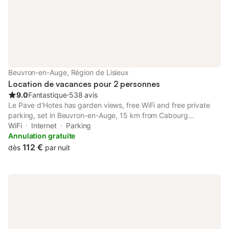
Beuvron-en-Auge, Région de Lisieux
Location de vacances pour 2 personnes
9.0
Fantastique
⋅
538 avis
Le Pave d'Hotes has garden views, free WiFi and free private
parking, set in Beuvron-en-Auge, 15 km from Cabourg
Raccourse. It is located 15 km from Cabourg Casino and offers
WiFi
Internet
Parking
a housekeeping service.
Annulation gratuite
112 €
dès
par nuit