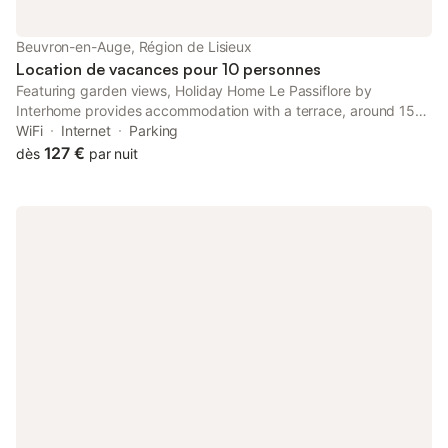
Beuvron-en-Auge, Région de Lisieux
Location de vacances pour 10 personnes
Featuring garden views, Holiday Home Le Passiflore by
Interhome provides accommodation with a terrace, around 15
km from Cabourg Raccourse.
WiFi
Internet
Parking
127 €
dès
par nuit