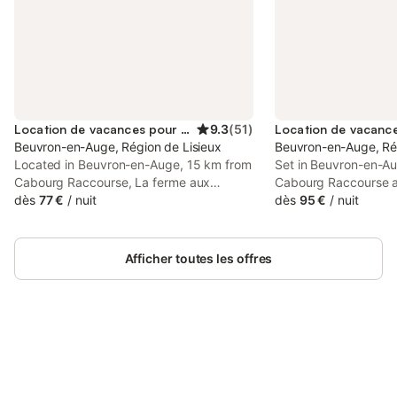
Location de vacances pour 6 personnes
9.3
(
51
)
Beuvron-en-Auge, Région de Lisieux
Beuvron-en-Auge, Rég
Located in Beuvron-en-Auge, 15 km from
Set in Beuvron-en-Au
Cabourg Raccourse, La ferme aux
Cabourg Raccourse a
Perdrix has a garden, private parking
dès
77 €
/
nuit
Cabourg Casino, Le P
dès
95 €
/
nuit
and rooms with free WiFi access.
accommodation with 
free private parking 
Afficher toutes les offres
Connectez-vous et économisez
Se connecter
jusqu'à 10% sur nos logements.