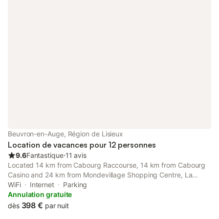
Beuvron-en-Auge, Région de Lisieux
Location de vacances pour 12 personnes
9.6
Fantastique
⋅
11 avis
Located 14 km from Cabourg Raccourse, 14 km from Cabourg
Casino and 24 km from Mondevillage Shopping Centre, La
Maison Harmony features accommodation situated in Beuvron-
WiFi
Internet
Parking
en-Auge. This 4-star holiday home offers a garden.
Annulation gratuite
398 €
dès
par nuit