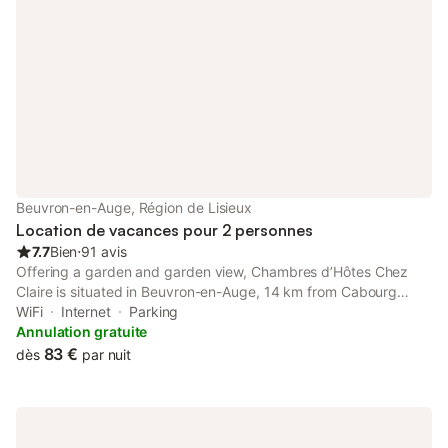
Beuvron-en-Auge, Région de Lisieux
Location de vacances pour 2 personnes
7.7
Bien
⋅
91 avis
Offering a garden and garden view, Chambres d’Hôtes Chez
Claire is situated in Beuvron-en-Auge, 14 km from Cabourg
Raccourse and 14 km from Cabourg Casino.
WiFi
Internet
Parking
Annulation gratuite
83 €
dès
par nuit