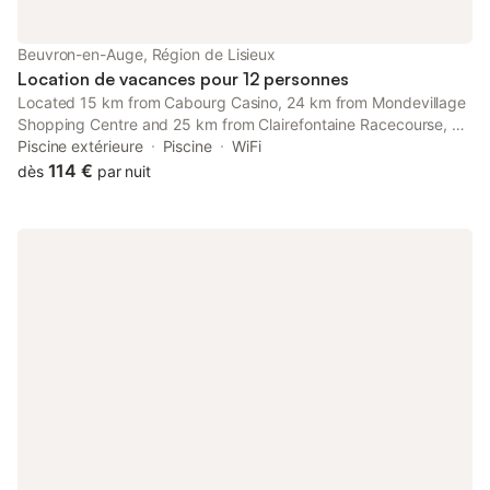
Beuvron-en-Auge, Région de Lisieux
Location de vacances pour 12 personnes
Located 15 km from Cabourg Casino, 24 km from Mondevillage
Shopping Centre and 25 km from Clairefontaine Racecourse, La
Maison Pomme - Maison de charme, vue bocage & piscine -
Piscine extérieure
Piscine
WiFi
Beuvron-en-Auge offers accommodation situated in Beuvron-
114 €
dès
par nuit
en-Auge.