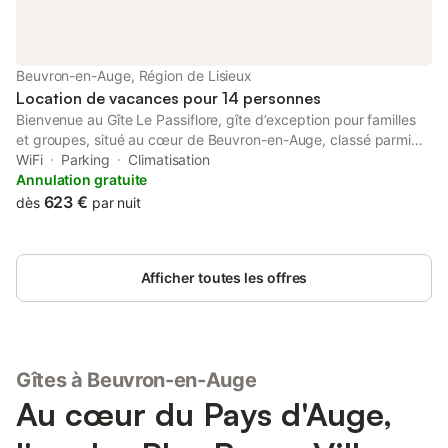
Beuvron-en-Auge, Région de Lisieux
Location de vacances pour 14 personnes
Bienvenue au Gîte Le Passiflore, gîte d’exception pour familles
et groupes, situé au cœur de Beuvron-en-Auge, classé parmi
Les Plus Beaux Villages de France, dans le Pays d’Auge. Installé
WiFi
Parking
Climatisation
dans une impasse calme, au milieu des maisons normandes à
Annulation gratuite
colombages, il offre espace, confort et tranquillité, à deux pas
623 €
dès
par nuit
des commerces et restaurants. Idéal pour les séjours en groupe,
il peut être loué seul ou avec les autres gîtes, pour des réunions
familiales ou événements privés, à 20 min des plages. 🌟 Ce que
Afficher toutes les offres
les voyageurs apprécieront • Le charme normand et
l’environnement typique du village • Les grands espaces, idéals
pour se retrouver • Le calme d’une impasse paisible • La
terrasse et le jardin pour profiter des beaux jours • Les
commerces & restaurants accessibles à pied (2 min) • La
Gîtes à Beuvron-en-Auge
proximité de la Côte Fleurie • Le confort moderne dans un
cadre authentique
Au cœur du Pays d'Auge,